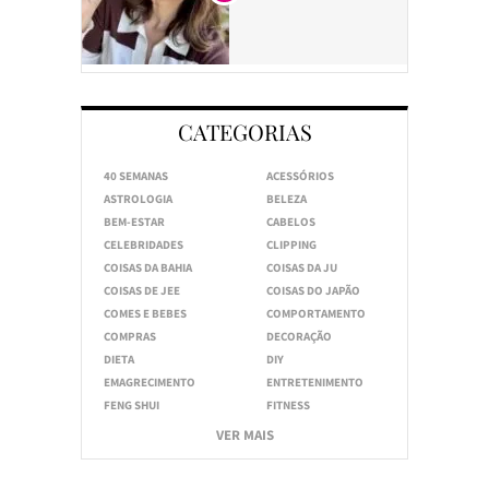
CATEGORIAS
40 SEMANAS
ACESSÓRIOS
ASTROLOGIA
BELEZA
BEM-ESTAR
CABELOS
CELEBRIDADES
CLIPPING
COISAS DA BAHIA
COISAS DA JU
COISAS DE JEE
COISAS DO JAPÃO
COMES E BEBES
COMPORTAMENTO
COMPRAS
DECORAÇÃO
DIETA
DIY
EMAGRECIMENTO
ENTRETENIMENTO
FENG SHUI
FITNESS
VER MAIS