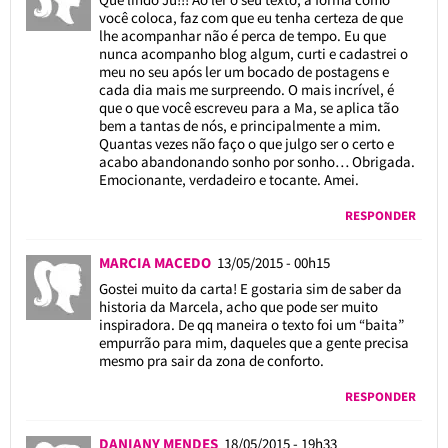
você coloca, faz com que eu tenha certeza de que
lhe acompanhar não é perca de tempo. Eu que
nunca acompanho blog algum, curti e cadastrei o
meu no seu após ler um bocado de postagens e
cada dia mais me surpreendo. O mais incrível, é
que o que você escreveu para a Ma, se aplica tão
bem a tantas de nós, e principalmente a mim.
Quantas vezes não faço o que julgo ser o certo e
acabo abandonando sonho por sonho… Obrigada.
Emocionante, verdadeiro e tocante. Amei.
RESPONDER
MARCIA MACEDO
13/05/2015 - 00h15
Gostei muito da carta! E gostaria sim de saber da
historia da Marcela, acho que pode ser muito
inspiradora. De qq maneira o texto foi um “baita”
empurrão para mim, daqueles que a gente precisa
mesmo pra sair da zona de conforto.
RESPONDER
DANIANY MENDES
18/05/2015 - 19h33