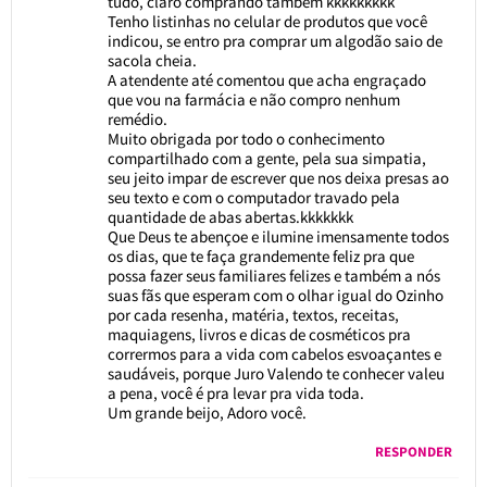
tudo, claro comprando também kkkkkkkkk
Tenho listinhas no celular de produtos que você
indicou, se entro pra comprar um algodão saio de
sacola cheia.
A atendente até comentou que acha engraçado
que vou na farmácia e não compro nenhum
remédio.
Muito obrigada por todo o conhecimento
compartilhado com a gente, pela sua simpatia,
seu jeito impar de escrever que nos deixa presas ao
seu texto e com o computador travado pela
quantidade de abas abertas.kkkkkkk
Que Deus te abençoe e ilumine imensamente todos
os dias, que te faça grandemente feliz pra que
possa fazer seus familiares felizes e também a nós
suas fãs que esperam com o olhar igual do Ozinho
por cada resenha, matéria, textos, receitas,
maquiagens, livros e dicas de cosméticos pra
corrermos para a vida com cabelos esvoaçantes e
saudáveis, porque Juro Valendo te conhecer valeu
a pena, você é pra levar pra vida toda.
Um grande beijo, Adoro você.
RESPONDER