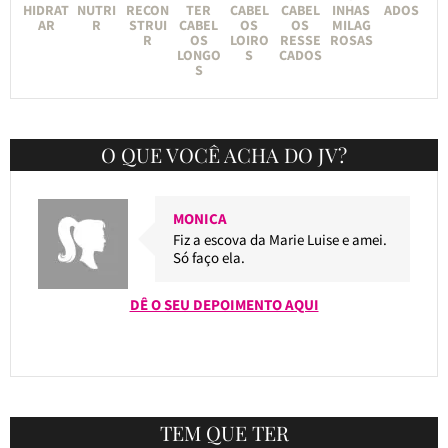
HIDRAT
NUTRI
RECON
TER
CABEL
CABEL
INHAS
ADOS
AR
R
STRUI
CABEL
OS
OS
MILAG
R
OS
LOIRO
RESSE
ROSAS
LONGO
S
CADOS
S
O QUE VOCÊ ACHA DO JV?
MONICA
Fiz a escova da Marie Luise e amei.
Só faço ela.
DÊ O SEU DEPOIMENTO AQUI
TEM QUE TER