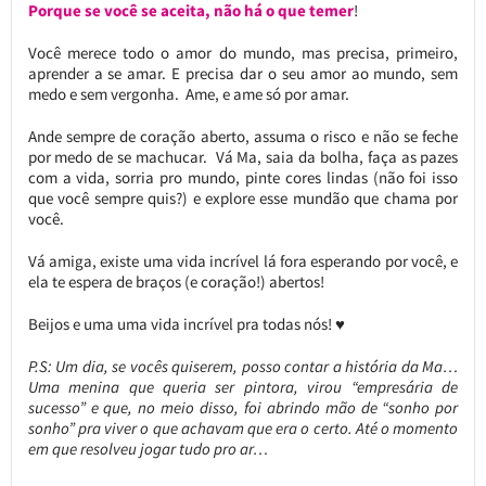
Porque se você se aceita, não há o que temer
!
Você merece todo o amor do mundo, mas precisa, primeiro,
aprender a se amar. E precisa dar o seu amor ao mundo, sem
medo e sem vergonha. Ame, e ame só por amar.
Ande sempre de coração aberto, assuma o risco e não se feche
por medo de se machucar. Vá Ma, saia da bolha, faça as pazes
com a vida, sorria pro mundo, pinte cores lindas (não foi isso
que você sempre quis?) e explore esse mundão que chama por
você.
Vá amiga, existe uma vida incrível lá fora esperando por você, e
ela te espera de braços (e coração!) abertos!
Beijos e uma uma vida incrível pra todas nós! ♥
P.S: Um dia, se vocês quiserem, posso contar a história da Ma…
Uma menina que queria ser pintora, virou “empresária de
sucesso” e que, no meio disso, foi abrindo mão de “sonho por
sonho” pra viver o que achavam que era o certo. Até o momento
em que resolveu jogar tudo pro ar…