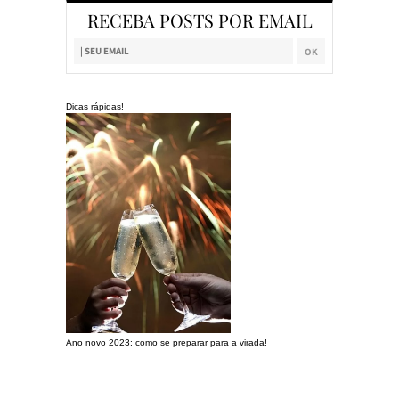
RECEBA POSTS POR EMAIL
Dicas rápidas!
Ano novo 2023: como se preparar para a virada!
Preparando a c