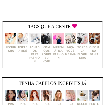
TAGS QUE A GENTE
PECHIN
USEI E
ACHAD
COM
MATEM
FAÇA
TOP 10
O BOM
CHA
AMEI!
OS
QUE
ÁTICA
VOCÊ
DA
DA
FAST
ROUPA
FASHIO
MESMA
BLOGU
BAHIA
FASHIO
EU
N
EIRA
N
VOU?
TENHA CABELOS INCRÍVEIS JÁ
PRA
PRA
PRA
PRA
PRA
PRA
RECEIT
PENTE