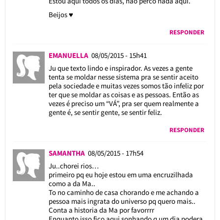
Estou aqui todos os dias, não perco nada aqui.
Beijos ♥
RESPONDER
EMANUELLA
08/05/2015 - 15h41
Ju que texto lindo e inspirador. As vezes a gente
tenta se moldar nesse sistema pra se sentir aceito
pela sociedade e muitas vezes somos tão infeliz por
ter que se moldar as coisas e as pessoas. Então as
vezes é preciso um “VÁ”, pra ser quem realmente a
gente é, se sentir gente, se sentir feliz.
RESPONDER
SAMANTHA
08/05/2015 - 17h54
Ju..chorei rios…
primeiro pq eu hoje estou em uma encruzilhada
como a da Ma..
To no caminho de casa chorando e me achando a
pessoa mais ingrata do universo pq quero mais..
Conta a historia da Ma por favorrrr
Enquanto isso fico aqui sonhando q um dia podera