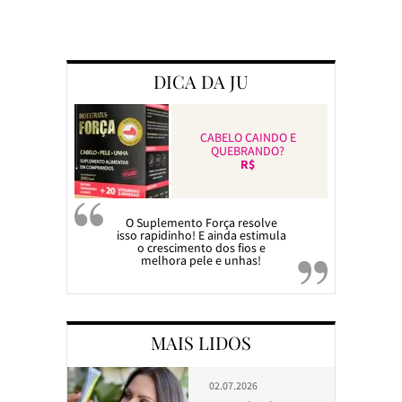
Preparando a c
DICA DA JU
CABELO CAINDO E
QUEBRANDO?
R$
O Suplemento Força resolve
isso rapidinho! E ainda estimula
o crescimento dos fios e
melhora pele e unhas!
MAIS LIDOS
02.07.2026