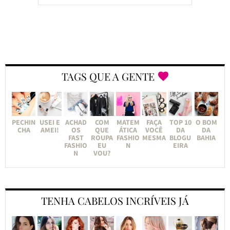
TAGS QUE A GENTE
PECHIN
USEI E
ACHAD
COM
MATEM
FAÇA
TOP 10
O BOM
CHA
AMEI!
OS
QUE
ÁTICA
VOCÊ
DA
DA
FAST
ROUPA
FASHIO
MESMA
BLOGU
BAHIA
FASHIO
EU
N
EIRA
N
VOU?
TENHA CABELOS INCRÍVEIS JÁ