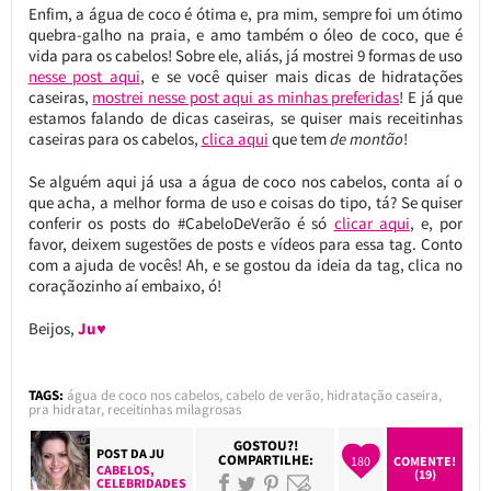
Enfim, a água de coco é ótima e, pra mim, sempre foi um ótimo
quebra-galho na praia, e amo também o óleo de coco, que é
vida para os cabelos! Sobre ele, aliás, já mostrei 9 formas de uso
nesse post aqui
, e se você quiser mais dicas de hidratações
caseiras,
mostrei nesse post aqui as minhas preferidas
! E já que
estamos falando de dicas caseiras, se quiser mais receitinhas
caseiras para os cabelos,
clica aqui
que tem
de montão
!
Se alguém aqui já usa a água de coco nos cabelos, conta aí o
que acha, a melhor forma de uso e coisas do tipo, tá? Se quiser
conferir os posts do #CabeloDeVerão é só
clicar aqui
, e, por
favor, deixem sugestões de posts e vídeos para essa tag. Conto
com a ajuda de vocês! Ah, e se gostou da ideia da tag, clica no
coraçãozinho aí embaixo, ó!
Beijos,
Ju♥
TAGS:
água de coco nos cabelos
,
cabelo de verão
,
hidratação caseira
,
pra hidratar
,
receitinhas milagrosas
GOSTOU?!
POST DA
JU
COMPARTILHE:
180
COMENTE!
CABELOS
,
(19)
CELEBRIDADES