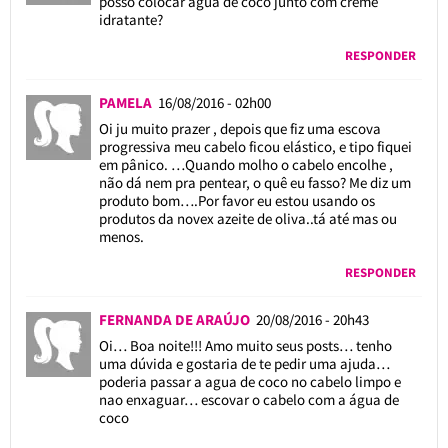
posso colocar agua de coco junto com creme
idratante?
RESPONDER
PAMELA
16/08/2016 - 02h00
Oi ju muito prazer , depois que fiz uma escova
progressiva meu cabelo ficou elástico, e tipo fiquei
em pânico. …Quando molho o cabelo encolhe ,
não dá nem pra pentear, o quê eu fasso? Me diz um
produto bom….Por favor eu estou usando os
produtos da novex azeite de oliva..tá até mas ou
menos.
RESPONDER
FERNANDA DE ARAÚJO
20/08/2016 - 20h43
Oi… Boa noite!!! Amo muito seus posts… tenho
uma dúvida e gostaria de te pedir uma ajuda…
poderia passar a agua de coco no cabelo limpo e
nao enxaguar… escovar o cabelo com a água de
coco