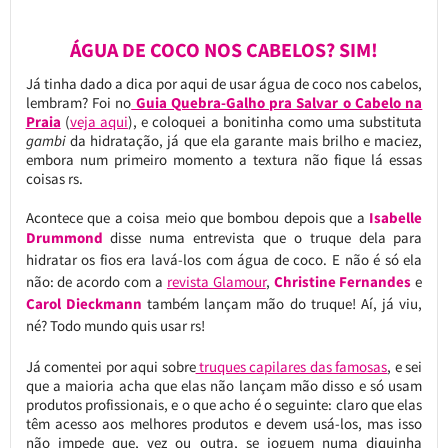
ÁGUA DE COCO NOS CABELOS? SIM!
Já tinha dado a dica por aqui de usar água de coco nos cabelos,
lembram? Foi no
Guia Quebra-Galho pra Salvar o Cabelo na
Praia
(
veja aqui
), e coloquei a bonitinha como uma substituta
gambi
da hidratação, já que ela garante mais brilho e maciez,
embora num primeiro momento a textura não fique lá essas
coisas rs.
Acontece que a coisa meio que bombou depois que a
Isabelle
Drummond
disse numa entrevista que o truque dela para
hidratar os fios era lavá-los com água de coco. E não é só ela
não: de acordo com a
revista Glamour
,
Christine Fernandes
e
Carol Dieckmann
também lançam mão do truque!
Aí, já viu,
né? Todo mundo quis usar rs!
Já comentei por aqui sobre
truques capilares das famosas
, e sei
que a maioria acha que elas não lançam mão disso e só usam
produtos profissionais, e o que acho é o seguinte: claro que elas
têm acesso aos melhores produtos e devem usá-los, mas isso
não impede que, vez ou outra, se joguem numa diquinha