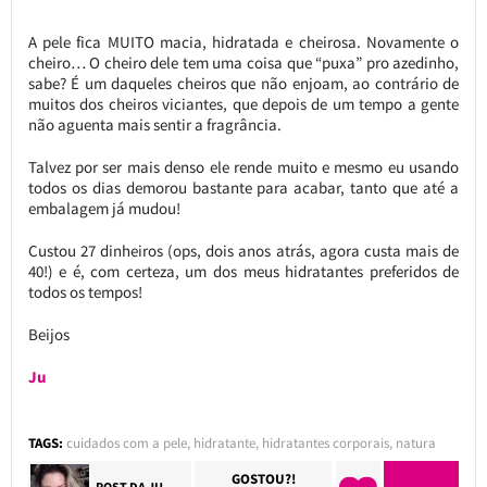
A pele fica MUITO macia, hidratada e cheirosa. Novamente o
cheiro… O cheiro dele tem uma coisa que “puxa” pro azedinho,
sabe? É um daqueles cheiros que não enjoam, ao contrário de
muitos dos cheiros viciantes, que depois de um tempo a gente
não aguenta mais sentir a fragrância.
Talvez por ser mais denso ele rende muito e mesmo eu usando
todos os dias demorou bastante para acabar, tanto que até a
embalagem já mudou!
Custou 27 dinheiros (ops, dois anos atrás, agora custa mais de
40!) e é, com certeza, um dos meus hidratantes preferidos de
todos os tempos!
Beijos
Ju
TAGS:
cuidados com a pele
,
hidratante
,
hidratantes corporais
,
natura
GOSTOU?!
POST DA
JU