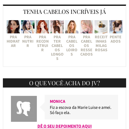
TENHA CABELOS INCRÍVEIS JÁ
PRA
PRA
PRA
PRA
PRA
PRA
RECEIT
PENTE
HIDRAT
NUTRI
RECON
TER
CABEL
CABEL
INHAS
ADOS
AR
R
STRUI
CABEL
OS
OS
MILAG
R
OS
LOIRO
RESSE
ROSAS
LONGO
S
CADOS
S
O QUE VOCÊ ACHA DO JV?
MONICA
Fiz a escova da Marie Luise e amei.
Só faço ela.
DÊ O SEU DEPOIMENTO AQUI