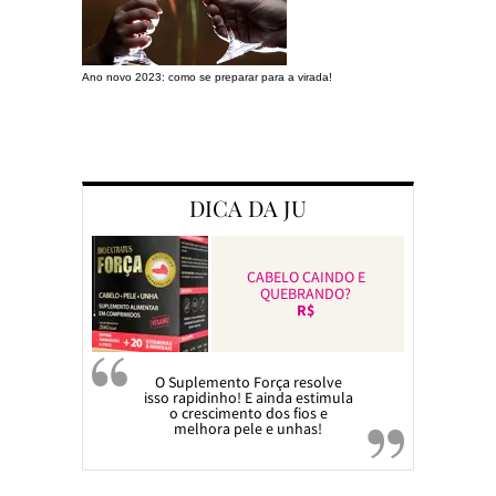
Ano novo 2023: como se preparar para a virada!
Preparando a c
DICA DA JU
CABELO CAINDO E
QUEBRANDO?
R$
O Suplemento Força resolve
isso rapidinho! E ainda estimula
o crescimento dos fios e
melhora pele e unhas!