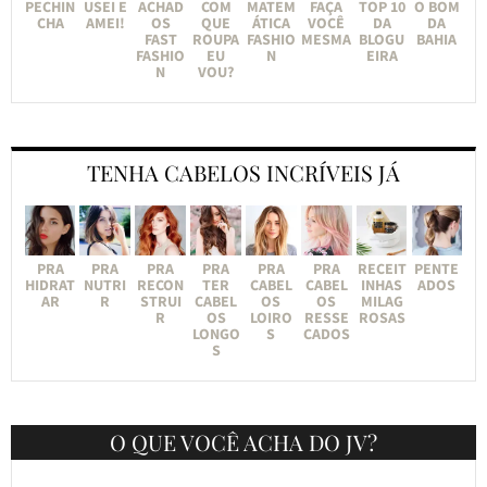
PECHIN
USEI E
ACHAD
COM
MATEM
FAÇA
TOP 10
O BOM
CHA
AMEI!
OS
QUE
ÁTICA
VOCÊ
DA
DA
FAST
ROUPA
FASHIO
MESMA
BLOGU
BAHIA
FASHIO
EU
N
EIRA
N
VOU?
TENHA CABELOS INCRÍVEIS JÁ
PRA
PRA
PRA
PRA
PRA
PRA
RECEIT
PENTE
HIDRAT
NUTRI
RECON
TER
CABEL
CABEL
INHAS
ADOS
AR
R
STRUI
CABEL
OS
OS
MILAG
R
OS
LOIRO
RESSE
ROSAS
LONGO
S
CADOS
S
O QUE VOCÊ ACHA DO JV?