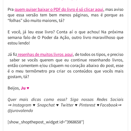
Pra
quem quiser baixar o PDF do livro é só clicar aqui
, mas aviso
que essa versão tem bem menos páginas, mas é porque as
“folhas” são muito maiores, tá?
E você, já leu esse livro? Conta aí o que achou! Na próxima
semana falo de O Poder da Ação, outro livro maravilhoso que
estou lendo!
Já fiz
resenhas de muitos livros aqui
, de todos os tipos, e preciso
saber se vocês querem que eu continue resenhando livros,
então comentem e/ou cliquem no coração abaixo do post, esse
é o meu termômetro pra criar os conteúdos que vocês mais
gostam, tá?
Beijos,
Ju ♥
Quer mais dicas como essa?
Siga nossas Redes Sociais
⇒ Instagram ♥ Snapchat ♥ Twitter ♥ Pinterest ♥Facebook⇒
@jurovalendo
[show_shopthepost_widget id=”3968658″]