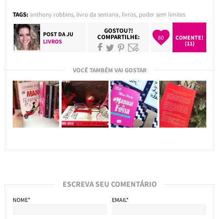
TAGS:
anthony robbins
,
livro da semana
,
livros
,
poder sem limites
GOSTOU?!
POST DA
JU
COMPARTILHE:
80
COMENTE!
LIVROS
(11)
VOCÊ TAMBÉM VAI GOSTAR
ESCREVA SEU COMENTÁRIO
NOME*
EMAIL*