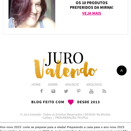
OS 10 PRODUTOS
PREFERIDOS DA MIRNA!
VEJA MAIS
HOME
SOBRE
ANUNCIE
ARQUIVOS
BLOG FEITO COM
DESDE 2013
© Juro Valendo - Todos os Direitos Reservados | DESIGN:
My Wishes
Gallery
| PROGRAMAÇÃO:
PlicPlac
Ano novo 2023: como se preparar para a virada!
Preparando a casa para o ano novo 2023