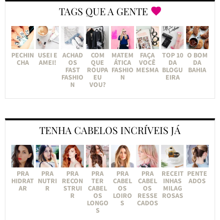
TAGS QUE A GENTE
PECHIN
USEI E
ACHAD
COM
MATEM
FAÇA
TOP 10
O BOM
CHA
AMEI!
OS
QUE
ÁTICA
VOCÊ
DA
DA
FAST
ROUPA
FASHIO
MESMA
BLOGU
BAHIA
FASHIO
EU
N
EIRA
N
VOU?
TENHA CABELOS INCRÍVEIS JÁ
PRA
PRA
PRA
PRA
PRA
PRA
RECEIT
PENTE
HIDRAT
NUTRI
RECON
TER
CABEL
CABEL
INHAS
ADOS
AR
R
STRUI
CABEL
OS
OS
MILAG
R
OS
LOIRO
RESSE
ROSAS
LONGO
S
CADOS
S