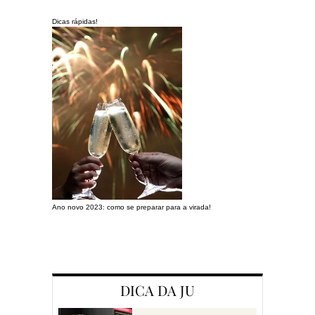
Dicas rápidas!
Ano novo 2023: como se preparar para a virada!
Preparando a c
DICA DA JU