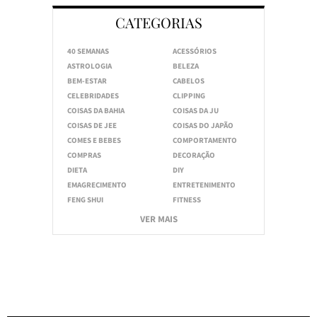
CATEGORIAS
40 SEMANAS
ACESSÓRIOS
ASTROLOGIA
BELEZA
BEM-ESTAR
CABELOS
CELEBRIDADES
CLIPPING
COISAS DA BAHIA
COISAS DA JU
COISAS DE JEE
COISAS DO JAPÃO
COMES E BEBES
COMPORTAMENTO
COMPRAS
DECORAÇÃO
DIETA
DIY
EMAGRECIMENTO
ENTRETENIMENTO
FENG SHUI
FITNESS
VER MAIS