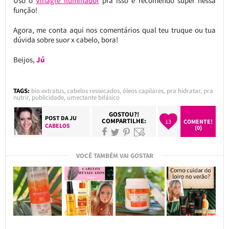
Uso o
Vinagre Iluminador
pra isso e recomendo super nessa
função!
Agora, me conta aqui nos comentários qual teu truque ou tua
dúvida sobre suor x cabelo, bora!
Beijos,
Jú
TAGS:
bio extratus
,
cabelos ressecados
,
óleos capilares
,
pra hidratar
,
pra
nutrir
,
publicidade
,
umectante bifásico
GOSTOU?!
POST DA
JU
COMPARTILHE:
13
COMENTE!
CABELOS
(0)
VOCÊ TAMBÉM VAI GOSTAR