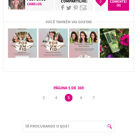
COMPARTILHE:
0
COMENTE!
CABELOS
(0)
VOCÊ TAMBÉM VAI GOSTAR
PÁGINA 5 DE 369
3
4
5
6
7