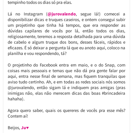
tempinho todos os dias só pra elas.
Lá no Instagram (
@jurovalendo
, segue lá!) comecei a
disponibilizar dicas e truques caseiros, e ontem consegui subir
um projetinho que tinha há tempos, que era responder as
dúvidas capilares de vocês por lá, então todos os dias,
religiosamente, teremos a resposta detalhada para uma dúvida
de cabelo e algum truque dos bons, desses fáceis, rápidos e
eficazes. É só deixar a pergunta lá que eu anoto aqui, coloco na
planilha e vou respondendo, tá?
O projetinho do Facebook entra em maio, e o do Snap, com
coisas mais pessoais e temas que não dá pra gente falar por
aqui, entra nesse final de semana, mas fiquem tranquilas que
aviso tudo certinho. Ah, e em todas as redes sociais nós somos
@jurovalendo, então sigam lá e indiquem pras amigas (pras
inimigas não, elas não merecem dicas das boas #brincadeira
hahaha).
Agora quero saber, quais os quereres de vocês pra esse mês?
Contem aí!
Beijos,
Ju♥