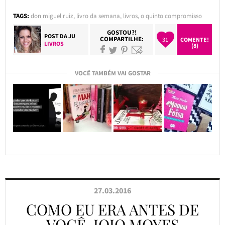
TAGS:
don miguel ruiz
,
livro da semana
,
livros
,
o quinto compromisso
GOSTOU?!
POST DA
JU
COMPARTILHE:
31
COMENTE!
LIVROS
(8)
VOCÊ TAMBÉM VAI GOSTAR
27.03.2016
COMO EU ERA ANTES DE
VOCÊ, JOJO MOYES