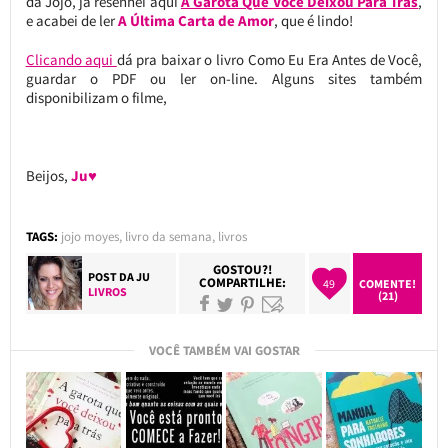
da Jojo, já resenhei aqui
A Garota Que Você Deixou Para Trás
,
e acabei de ler
A Última Carta de Amor
, que é lindo!
Clicando aqui
dá pra baixar o livro Como Eu Era Antes de Você,
guardar o PDF ou ler on-line. Alguns sites também
disponibilizam o filme,
Beijos,
Ju♥
TAGS:
jojo moyes
,
livro da semana
,
livros
GOSTOU?!
POST DA
JU
COMPARTILHE:
49
COMENTE!
LIVROS
(21)
VOCÊ TAMBÉM VAI GOSTAR