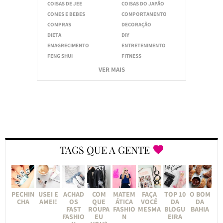
COISAS DE JEE
COISAS DO JAPÃO
COMES E BEBES
COMPORTAMENTO
COMPRAS
DECORAÇÃO
DIETA
DIY
EMAGRECIMENTO
ENTRETENIMENTO
FENG SHUI
FITNESS
VER MAIS
TAGS QUE A GENTE
PECHIN
USEI E
ACHAD
COM
MATEM
FAÇA
TOP 10
O BOM
CHA
AMEI!
OS
QUE
ÁTICA
VOCÊ
DA
DA
FAST
ROUPA
FASHIO
MESMA
BLOGU
BAHIA
FASHIO
EU
N
EIRA