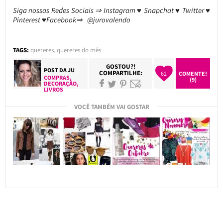
Siga nossas Redes Sociais ⇒ Instagram ♥ Snapchat ♥ Twitter ♥
Pinterest ♥Facebook⇒ @jurovalendo
TAGS:
quereres
,
quereres do mês
GOSTOU?!
POST DA
JU
COMPARTILHE:
62
COMENTE!
COMPRAS
,
(9)
DECORAÇÃO
,
LIVROS
VOCÊ TAMBÉM VAI GOSTAR