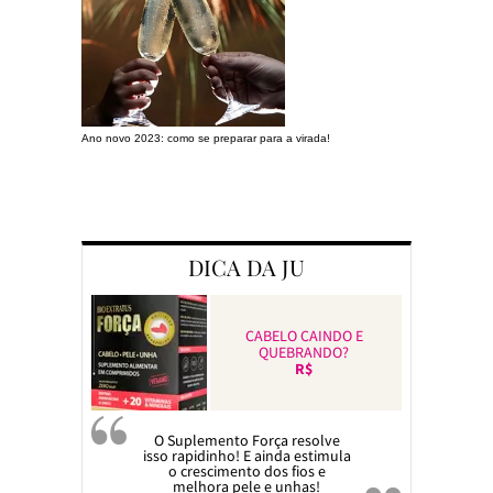
Ano novo 2023: como se preparar para a virada!
Preparando a c
DICA DA JU
CABELO CAINDO E
QUEBRANDO?
R$
O Suplemento Força resolve
isso rapidinho! E ainda estimula
o crescimento dos fios e
melhora pele e unhas!