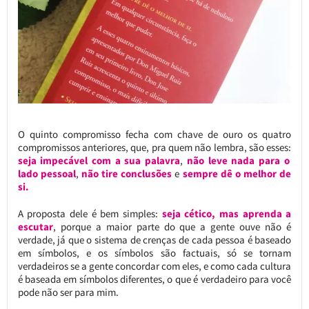
O quinto compromisso fecha com chave de ouro os quatro
compromissos anteriores, que, pra quem não lembra, são esses:
seja impecável com a sua palavra
,
não leve nada para o
lado pessoal
,
não tire conclusões
e
sempre dê o melhor de
si.
A proposta dele é bem simples:
seja cético, mas aprenda a
escutar
, porque a maior parte do que a gente ouve não é
verdade, já que o sistema de crenças de cada pessoa é baseado
em símbolos, e os símbolos são factuais, só se tornam
verdadeiros se a gente concordar com eles, e como cada cultura
é baseada em símbolos diferentes, o que é verdadeiro para você
pode não ser para mim.