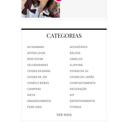
CATEGORIAS
40 SEMANAS
ACESSÓRIOS
ASTROLOGIA
BELEZA
BEM-ESTAR
CABELOS
CELEBRIDADES
CLIPPING
COISAS DA BAHIA
COISAS DA JU
COISAS DE JEE
COISAS DO JAPÃO
COMES E BEBES
COMPORTAMENTO
COMPRAS
DECORAÇÃO
DIETA
DIY
EMAGRECIMENTO
ENTRETENIMENTO
FENG SHUI
FITNESS
VER MAIS