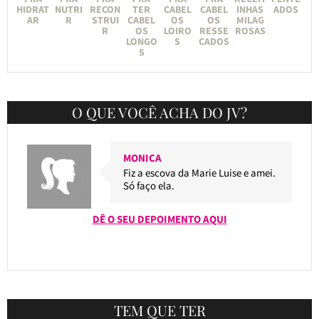
HIDRAT
NUTRI
RECON
TER
CABEL
CABEL
INHAS
ADOS
AR
R
STRUI
CABEL
OS
OS
MILAG
R
OS
LOIRO
RESSE
ROSAS
LONGO
S
CADOS
S
O QUE VOCÊ ACHA DO JV?
MONICA
Fiz a escova da Marie Luise e amei.
Só faço ela.
DÊ O SEU DEPOIMENTO AQUI
TEM QUE TER