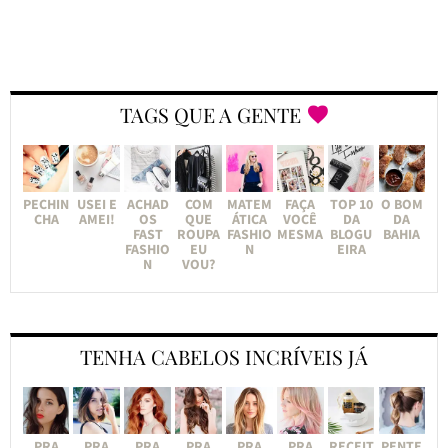
TAGS QUE A GENTE
PECHIN
USEI E
ACHAD
COM
MATEM
FAÇA
TOP 10
O BOM
CHA
AMEI!
OS
QUE
ÁTICA
VOCÊ
DA
DA
FAST
ROUPA
FASHIO
MESMA
BLOGU
BAHIA
FASHIO
EU
N
EIRA
N
VOU?
TENHA CABELOS INCRÍVEIS JÁ
PRA
PRA
PRA
PRA
PRA
PRA
RECEIT
PENTE