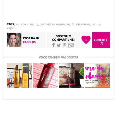
TAGS:
amazon beauty
,
cosméticos orgânicos
,
finalizadores
,
rahua
,
vegan
GOSTOU?!
POST DA
JU
COMPARTILHE:
3
COMENTE!
CABELOS
(9)
VOCÊ TAMBÉM VAI GOSTAR