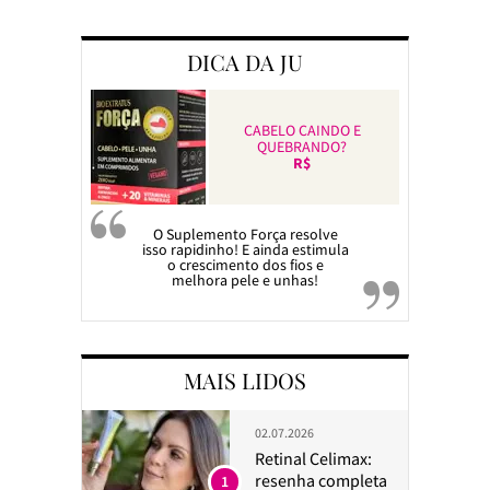
Preparando a c
DICA DA JU
CABELO CAINDO E
QUEBRANDO?
R$
O Suplemento Força resolve
isso rapidinho! E ainda estimula
o crescimento dos fios e
melhora pele e unhas!
MAIS LIDOS
02.07.2026
Retinal Celimax:
resenha completa
1