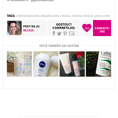
TAGS:
antitranspirante
,
desodorante
,
rexona
,
rexona clinical
,
usei e amei
GOSTOU?!
POST DA
JU
COMPARTILHE:
164
COMENTE!
BELEZA
(66)
VOCÊ TAMBÉM VAI GOSTAR