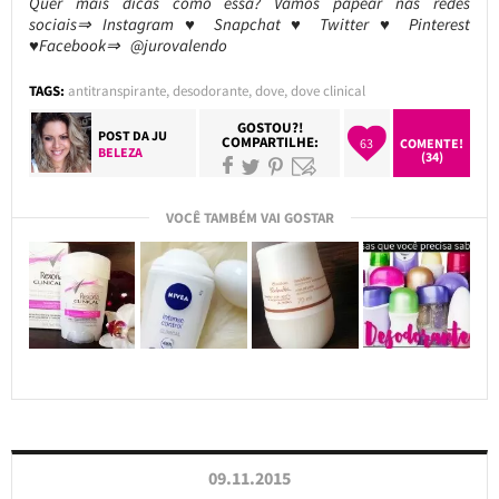
Quer mais dicas como essa? Vamos papear nas redes
sociais⇒ Instagram ♥ Snapchat ♥ Twitter ♥ Pinterest
♥Facebook⇒ @jurovalendo
TAGS:
antitranspirante
,
desodorante
,
dove
,
dove clinical
GOSTOU?!
POST DA
JU
COMPARTILHE:
63
COMENTE!
BELEZA
(34)
VOCÊ TAMBÉM VAI GOSTAR
09.11.2015