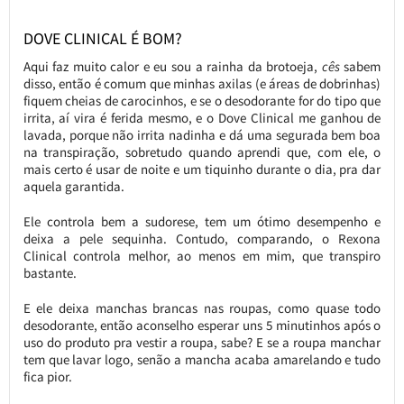
DOVE CLINICAL É BOM?
Aqui faz muito calor e eu sou a rainha da brotoeja,
cês
sabem
disso, então é comum que minhas axilas (e áreas de dobrinhas)
fiquem cheias de carocinhos, e se o desodorante for do tipo que
irrita, aí vira é ferida mesmo, e o Dove Clinical me ganhou de
lavada, porque não irrita nadinha e dá uma segurada bem boa
na transpiração, sobretudo quando aprendi que, com ele, o
mais certo é usar de noite e um tiquinho durante o dia, pra dar
aquela garantida.
Ele controla bem a sudorese, tem um ótimo desempenho e
deixa a pele sequinha. Contudo, comparando, o Rexona
Clinical controla melhor, ao menos em mim, que transpiro
bastante.
E ele deixa manchas brancas nas roupas, como quase todo
desodorante, então aconselho esperar uns 5 minutinhos após o
uso do produto pra vestir a roupa, sabe? E se a roupa manchar
tem que lavar logo, senão a mancha acaba amarelando e tudo
fica pior.