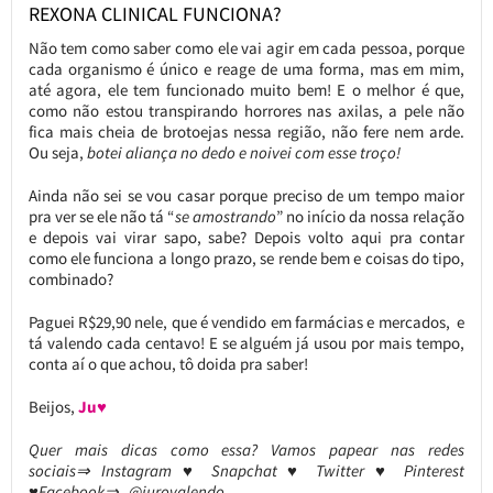
REXONA CLINICAL FUNCIONA?
Não tem como saber como ele vai agir em cada pessoa, porque
cada organismo é único e reage de uma forma, mas em mim,
até agora, ele tem funcionado muito bem! E o melhor é que,
como não estou transpirando horrores nas axilas, a pele não
fica mais cheia de brotoejas nessa região, não fere nem arde.
Ou seja,
botei aliança no dedo e noivei com esse troço!
Ainda não sei se vou casar porque preciso de um tempo maior
pra ver se ele não tá “
se amostrando
” no início da nossa relação
e depois vai virar sapo, sabe? Depois volto aqui pra contar
como ele funciona a longo prazo, se rende bem e coisas do tipo,
combinado?
Paguei R$29,90 nele, que é vendido em farmácias e mercados, e
tá valendo cada centavo! E se alguém já usou por mais tempo,
conta aí o que achou, tô doida pra saber!
Beijos,
Ju♥
Quer mais dicas como essa? Vamos papear nas redes
sociais⇒ Instagram ♥ Snapchat ♥ Twitter ♥ Pinterest
♥Facebook⇒ @jurovalendo