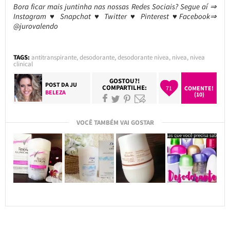
Bora ficar mais juntinha nas nossas Redes Sociais? Segue aí ⇒
Instagram ♥ Snapchat ♥ Twitter ♥ Pinterest ♥Facebook⇒
@jurovalendo
TAGS:
antitranspirante
,
desodorante
,
desodorante nivea
,
nivea
,
nivea
clinical
GOSTOU?!
POST DA
JU
COMPARTILHE:
71
COMENTE!
BELEZA
(10)
VOCÊ TAMBÉM VAI GOSTAR