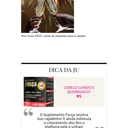
Ano novo 2023: como se preparar para a virada!
Preparando a c
DICA DA JU
CABELO CAINDO E
QUEBRANDO?
R$
O Suplemento Força resolve
isso rapidinho! E ainda estimula
o crescimento dos fios e
melhora pele e unhas!