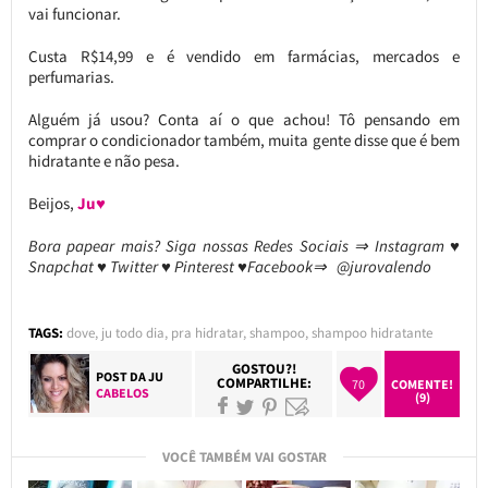
vai funcionar.
Custa R$14,99 e é vendido em farmácias, mercados e
perfumarias.
Alguém já usou? Conta aí o que achou! Tô pensando em
comprar o condicionador também, muita gente disse que é bem
hidratante e não pesa.
Beijos,
Ju♥
Bora papear mais? Siga nossas Redes Sociais ⇒ Instagram ♥
Snapchat ♥ Twitter ♥ Pinterest ♥Facebook⇒ @jurovalendo
TAGS:
dove
,
ju todo dia
,
pra hidratar
,
shampoo
,
shampoo hidratante
GOSTOU?!
POST DA
JU
COMPARTILHE:
70
COMENTE!
CABELOS
(9)
VOCÊ TAMBÉM VAI GOSTAR