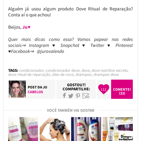
Alguém já usou algum produto Dove Ritual de Reparação?
Conta aí o que achou!
Beijos,
Ju♥
Quer mais dicas como essa? Vamos papear nas redes
sociais⇒ Instagram ♥ Snapchat ♥ Twitter ♥ Pinterest
♥Facebook⇒ @jurovalendo
TAGS:
condicionador
,
condicionador dove
,
dove
,
dove nutritive secrets
,
dove ritual de reparação
,
óleo de coco
,
shampoo
,
shampoo dove
GOSTOU?!
POST DA
JU
COMPARTILHE:
112
COMENTE!
CABELOS
(22)
VOCÊ TAMBÉM VAI GOSTAR