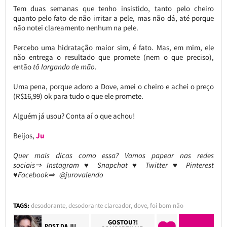
Tem duas semanas que tenho insistido, tanto pelo cheiro
quanto pelo fato de não irritar a pele, mas não dá, até porque
não notei clareamento nenhum na pele.
Percebo uma hidratação maior sim, é fato. Mas, em mim, ele
não entrega o resultado que promete (nem o que preciso),
então
tô largando de mão.
Uma pena, porque adoro a Dove, amei o cheiro e achei o preço
(R$16,99) ok para tudo o que ele promete.
Alguém já usou? Conta aí o que achou!
Beijos,
Ju
Quer mais dicas como essa? Vamos papear nas redes
sociais⇒ Instagram ♥ Snapchat ♥ Twitter ♥ Pinterest
♥Facebook⇒ @jurovalendo
TAGS:
desodorante
,
desodorante clareador
,
dove
,
foi bom não
GOSTOU?!
POST DA
JU