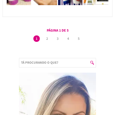
PÁGINA 1 DE 5
1
2
3
4
5