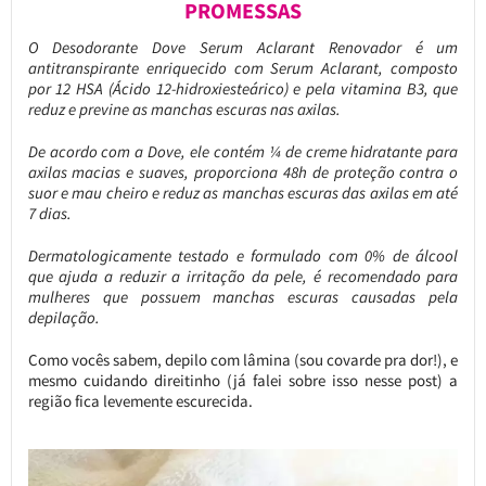
PROMESSAS
O Desodorante Dove Serum Aclarant Renovador é um
antitranspirante enriquecido com Serum Aclarant, composto
por 12 HSA (Ácido 12-hidroxiesteárico) e pela vitamina B3, que
reduz e previne as manchas escuras nas axilas.
De acordo com a Dove, ele contém ¼ de creme hidratante para
axilas macias e suaves, proporciona 48h de proteção contra o
suor e mau cheiro e reduz as manchas escuras das axilas em até
7 dias.
Dermatologicamente testado e formulado com 0% de álcool
que ajuda a reduzir a irritação da pele, é recomendado
para
mulheres que possuem manchas escuras causadas pela
depilação.
Como vocês sabem, depilo com lâmina (sou covarde pra dor!), e
mesmo cuidando direitinho (já falei sobre isso nesse post) a
região fica levemente escurecida.