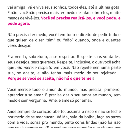
Vai amiga, vá e viva seus sonhos, todos eles, até a última gota.
E não, você não precisa mais ter medo de falar sobre eles, muito
menos de vivê-los.
Você só precisa realizá-los, e você pode, e
pode agora.
Não precisa ter medo, você tem todo o direito de pedir tudo o
que quiser, de dizer “sim” ou “não” quando, onde e quantas
vezes desejar.
E aprenda, sobretudo, a se respeitar. Respeite suas vontades,
seus desejos, seus quereres. Respeite, inclusive, o que você acha
que
não merece respeito
em você. Não rejeite nenhuma parte
sua, se aceite, e não tenha mais medo de ser rejeitada…
Porque se você se aceita, não há o que temer
!
Você merece todo o amor do mundo, mas precisa, primeiro,
aprender a se amar. E precisa dar o seu amor ao mundo, sem
medo e sem vergonha. Ame, e ame só por amar.
Ande sempre de coração aberto, assuma o risco e não se feche
por medo de se machucar. Vá Ma, saia da bolha, faça as pazes
com a vida, sorria pro mundo, pinte cores lindas (não foi isso
que você sempre quis?) e explore esse mundão que chama por