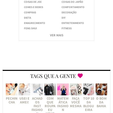
COISAS DE JEE
COISAS DO JAPÃO
COMES E BEBES
COMPORTAMENTO
COMPRAS
DECORAÇÃO
DIETA
DIY
EMAGRECIMENTO
ENTRETENIMENTO
FENG SHUI
FITNESS
VER MAIS
TAGS QUE A GENTE
PECHIN
USEI E
ACHAD
COM
MATEM
FAÇA
TOP 10
O BOM
CHA
AMEI!
OS
QUE
ÁTICA
VOCÊ
DA
DA
FAST
ROUPA
FASHIO
MESMA
BLOGU
BAHIA
FASHIO
EU
N
EIRA