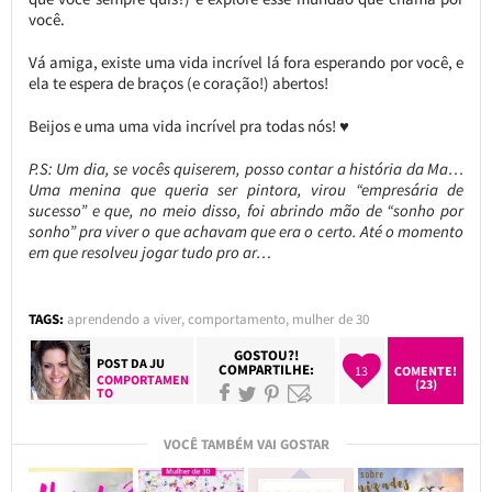
você.
Vá amiga, existe uma vida incrível lá fora esperando por você, e
ela te espera de braços (e coração!) abertos!
Beijos e uma uma vida incrível pra todas nós! ♥
P.S: Um dia, se vocês quiserem, posso contar a história da Ma…
Uma menina que queria ser pintora, virou “empresária de
sucesso” e que, no meio disso, foi abrindo mão de “sonho por
sonho” pra viver o que achavam que era o certo. Até o momento
em que resolveu jogar tudo pro ar…
TAGS:
aprendendo a viver
,
comportamento
,
mulher de 30
GOSTOU?!
POST DA
JU
COMPARTILHE:
13
COMENTE!
COMPORTAMEN
(23)
TO
VOCÊ TAMBÉM VAI GOSTAR