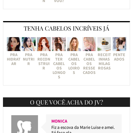
N
VOU?
TENHA CABELOS INCRÍVEIS JÁ
PRA
PRA
PRA
PRA
PRA
PRA
RECEIT
PENTE
HIDRAT
NUTRI
RECON
TER
CABEL
CABEL
INHAS
ADOS
AR
R
STRUI
CABEL
OS
OS
MILAG
R
OS
LOIRO
RESSE
ROSAS
LONGO
S
CADOS
S
O QUE VOCÊ ACHA DO JV?
MONICA
Fiz a escova da Marie Luise e amei.
Só faço ela.