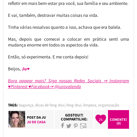
refletir em mais bem-estar pra você, sua família e seu ambiente.
E vai, também, destravar muitas coisas na vida.
Tinha várias ressalvas quanto a isso, achava que era balela.
Mas, depois que comecei a colocar em prática senti uma
mudança enorme em todos os aspectos da vida.
Então, só experimenta. E me conta depois!
Beijos,
Ju♥
Bora papear mais? Siga nossas Redes Sociais ⇒ Instagram
♥Pinterest ♥Facebook⇒ @jurovalendo
TAGS:
bagunça
,
dicas de feng shui
,
feng shui
,
limpeza
,
organização
GOSTOU?!
POST DA
JU
COMPARTILHE:
26
COMENTE!
JU DE CASA
(0)