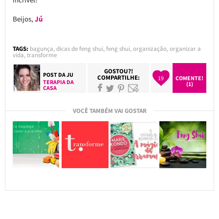
Beijos,
Jú
TAGS:
bagunça
,
dicas de feng shui
,
feng shui
,
organização
,
organizar a
vida
,
transforme
GOSTOU?!
POST DA
JU
COMPARTILHE:
19
COMENTE!
TERAPIA DA
(1)
CASA
VOCÊ TAMBÉM VAI GOSTAR