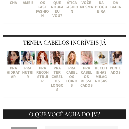
CHA
AMEI!
OS
QUE
ÁTICA
VOCÊ
DA
DA
FAST
ROUPA
FASHIO
MESMA
BLOGU
BAHIA
FASHIO
EU
N
EIRA
N
VOU?
TENHA CABELOS INCRÍVEIS JÁ
PRA
PRA
PRA
PRA
PRA
PRA
RECEIT
PENTE
HIDRAT
NUTRI
RECON
TER
CABEL
CABEL
INHAS
ADOS
AR
R
STRUI
CABEL
OS
OS
MILAG
R
OS
LOIRO
RESSE
ROSAS
LONGO
S
CADOS
S
O QUE VOCÊ ACHA DO JV?