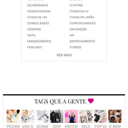
CELEBRIDADES
CLIPPING
COISAS DA BAHIA
COISAS DA JU
COISAS DE JEE
COISAS DO JAPÃO
COMES E BEBES
COMPORTAMENTO
COMPRAS
DECORAÇÃO
DIETA
DIY
EMAGRECIMENTO
ENTRETENIMENTO
FENG SHUI
FITNESS
VER MAIS
TAGS QUE A GENTE
PECHIN
USEI E
ACHAD
COM
MATEM
FAÇA
TOP 10
O BOM