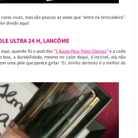
e cores vivas, mas são poucas as vezes que “entro na brincadeira”.
vi dividir aqui!
DOLE ULTRA 24 H, LANCÔME
 aqui, quando fiz o post das “
5 Bases Para Peles Oleosas
” e a cada
 boa, a durabilidade, mesmo no calor daqui, é incrível, ela não
com uma pele que parece gritar
“Ei, minha dermato é a melhor do