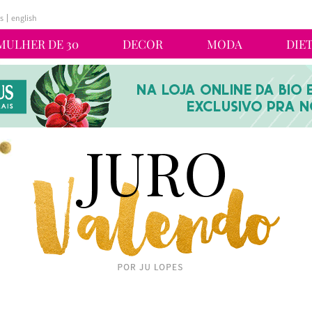
s
english
MULHER DE 30
DECOR
MODA
DIE