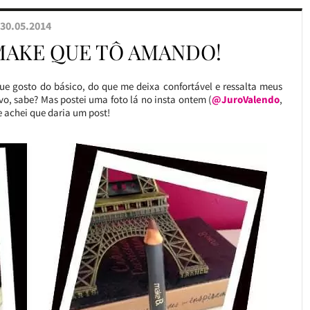
30.05.2014
MAKE QUE TÔ AMANDO!
e gosto do básico, do que me deixa confortável e ressalta meus
tivo, sabe? Mas postei uma foto lá no insta ontem (
@JuroValendo
,
 achei que daria um post!