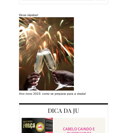
Dicas rápidas!
Ano novo 2023: como se preparar para a virada!
Preparando a cas
DICA DA JU
CABELO CAINDO E