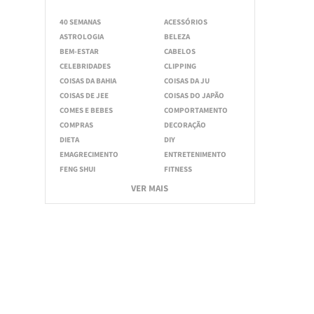
40 SEMANAS
ACESSÓRIOS
ASTROLOGIA
BELEZA
BEM-ESTAR
CABELOS
CELEBRIDADES
CLIPPING
COISAS DA BAHIA
COISAS DA JU
COISAS DE JEE
COISAS DO JAPÃO
COMES E BEBES
COMPORTAMENTO
COMPRAS
DECORAÇÃO
DIETA
DIY
EMAGRECIMENTO
ENTRETENIMENTO
FENG SHUI
FITNESS
VER MAIS