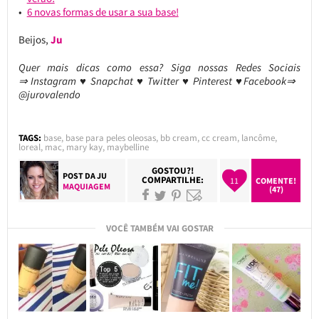
6 novas formas de usar a sua base!
Beijos,
Ju
Quer mais dicas como essa?
Siga nossas Redes Sociais
⇒ Instagram ♥ Snapchat ♥ Twitter ♥ Pinterest ♥Facebook⇒
@jurovalendo
TAGS:
base
,
base para peles oleosas
,
bb cream
,
cc cream
,
lancôme
,
loreal
,
mac
,
mary kay
,
maybelline
GOSTOU?!
POST DA
JU
COMPARTILHE:
11
COMENTE!
MAQUIAGEM
(47)
VOCÊ TAMBÉM VAI GOSTAR