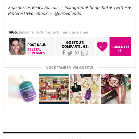
Siga nossas Redes Sociais ⇒ Instagram ♥ Snapchat ♥ Twitter ♥
Pinterest ♥Facebook⇒ @jurovalendo
TAGS:
lancôme
,
perfume
,
perfumes
,
usei e amei
GOSTOU?!
POST DA
JU
COMPARTILHE:
67
COMENTE!
BELEZA
,
(6)
PERFUMES
VOCÊ TAMBÉM VAI GOSTAR