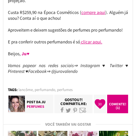
projeção.
Custa R$259,90 na Época Cosméticos (
compre aqui
). Alguém já
usou? Conta aí o que achou!
Aproveitem e deixem sugestões de perfumes pro perfumando!
E pra conferir outros perfumandos é só
clicar aqui.
Beijos,
Ju♥
Vamos papear nas redes sociais⇒ Instagram ♥ Twitter ♥
Pinterest ♥Facebook⇒ @jurovalendo
TAGS:
lancôme
,
perfumando
,
perfumes
GOSTOU?!
POST DA
JU
COMPARTILHE:
30
COMENTE!
PERFUMES
(1)
VOCÊ TAMBÉM VAI GOSTAR