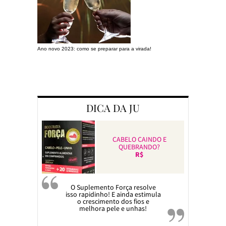
Ano novo 2023: como se preparar para a virada!
Preparando a c
DICA DA JU
CABELO CAINDO E
QUEBRANDO?
R$
O Suplemento Força resolve
isso rapidinho! E ainda estimula
o crescimento dos fios e
melhora pele e unhas!