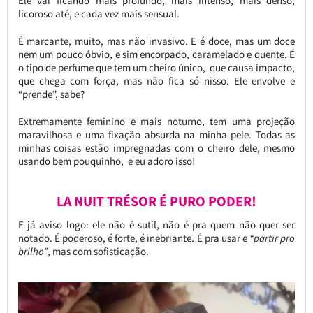
Ele vai ficando mais profundo, mais intenso, mais denso,
licoroso até, e cada vez mais sensual.
É marcante, muito, mas não invasivo. E é doce, mas um doce
nem um pouco óbvio, e sim encorpado, caramelado e quente. É
o tipo de perfume que tem um cheiro único, que causa impacto,
que chega com força, mas não fica só nisso. Ele envolve e
“prende”, sabe?
Extremamente feminino e mais noturno, tem uma projeção
maravilhosa e uma fixação absurda na minha pele. Todas as
minhas coisas estão impregnadas com o cheiro dele, mesmo
usando bem pouquinho, e eu adoro isso!
LA NUIT TRÉSOR É PURO PODER!
E já aviso logo: ele não é sutil, não é pra quem não quer ser
notado. É poderoso, é forte, é inebriante. É pra usar e
“partir pro
brilho”
, mas com sofisticação.