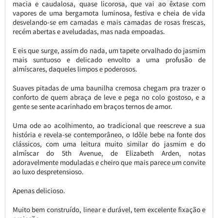
macia e caudalosa, quase licorosa, que vai ao êxtase com
vapores de uma bergamota luminosa, festiva e cheia de vida
desvelando-se em camadas e mais camadas de rosas frescas,
recém abertas e aveludadas, mas nada empoadas.
E eis que surge, assim do nada, um tapete orvalhado do jasmim
mais suntuoso e delicado envolto a uma profusão de
almíscares, daqueles limpos e poderosos.
Suaves pitadas de uma baunilha cremosa chegam pra trazer o
conforto de quem abraça de leve e pega no colo gostoso, e a
gente se sente acarinhado em braços ternos de amor.
Uma ode ao acolhimento, ao tradicional que reescreve a sua
história e revela-se contemporâneo, o Idôle bebe na fonte dos
clássicos, com uma leitura muito similar do jasmim e do
almíscar do 5th Avenue, de Elizabeth Arden, notas
adoravelmente moduladas e cheiro que mais parece um convite
ao luxo despretensioso.
Apenas delicioso.
Muito bem construído, linear e durável, tem excelente fixação e