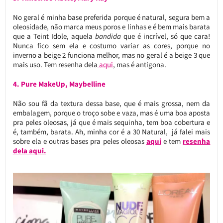
No geral é minha base preferida porque é natural, segura bem a
oleosidade, não marca meus poros e linhas e é bem mais barata
que a Teint Idole, aquela
bandida
que é incrível, só que cara!
Nunca fico sem ela e costumo variar as cores, porque no
inverno a beige 2 funciona melhor, mas no geral é a beige 3 que
mais uso. Tem resenha dela
aqui
, mas é antigona.
4. Pure MakeUp, Maybelline
Não sou fã da textura dessa base, que é mais grossa, nem da
embalagem, porque o troço sobe e vaza, mas é uma boa aposta
pra peles oleosas, já que é mais sequinha, tem boa cobertura e
é, também, barata. Ah, minha cor é a 30 Natural, já falei mais
sobre ela e outras bases pra peles oleosas
aqui
e tem
resenha
dela aqui.