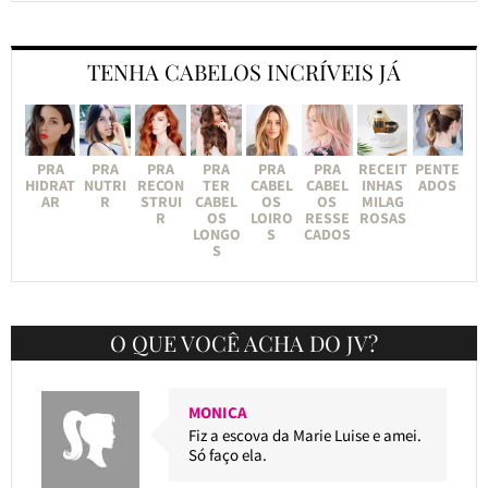
TENHA CABELOS INCRÍVEIS JÁ
PRA
PRA
PRA
PRA
PRA
PRA
RECEIT
PENTE
HIDRAT
NUTRI
RECON
TER
CABEL
CABEL
INHAS
ADOS
AR
R
STRUI
CABEL
OS
OS
MILAG
R
OS
LOIRO
RESSE
ROSAS
LONGO
S
CADOS
S
O QUE VOCÊ ACHA DO JV?
MONICA
Fiz a escova da Marie Luise e amei.
Só faço ela.