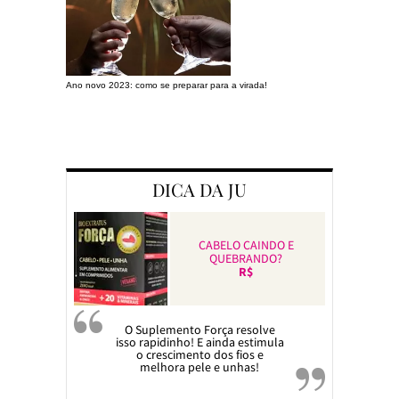
Ano novo 2023: como se preparar para a virada!
Preparando a c
DICA DA JU
CABELO CAINDO E
QUEBRANDO?
R$
O Suplemento Força resolve
isso rapidinho! E ainda estimula
o crescimento dos fios e
melhora pele e unhas!