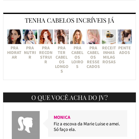
TENHA CABELOS INCRÍVEIS JÁ
PRA
PRA
PRA
PRA
PRA
PRA
RECEIT
PENTE
HIDRAT
NUTRI
RECON
TER
CABEL
CABEL
INHAS
ADOS
AR
R
STRUI
CABEL
OS
OS
MILAG
R
OS
LOIRO
RESSE
ROSAS
LONGO
S
CADOS
S
O QUE VOCÊ ACHA DO JV?
MONICA
Fiz a escova da Marie Luise e amei.
Só faço ela.