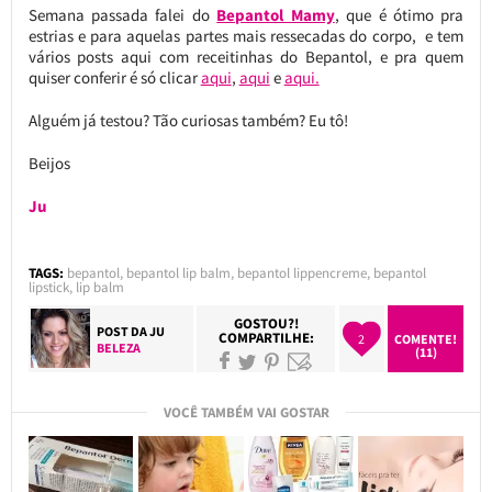
Semana passada falei do
Bepantol Mamy
, que é ótimo pra
estrias e para aquelas partes mais ressecadas do corpo, e tem
vários posts aqui com receitinhas do Bepantol, e pra quem
quiser conferir é só clicar
aqui
,
aqui
e
aqui.
Alguém já testou? Tão curiosas também? Eu tô!
Beijos
Ju
TAGS:
bepantol
,
bepantol lip balm
,
bepantol lippencreme
,
bepantol
lipstick
,
lip balm
GOSTOU?!
POST DA
JU
COMPARTILHE:
2
COMENTE!
BELEZA
(11)
VOCÊ TAMBÉM VAI GOSTAR