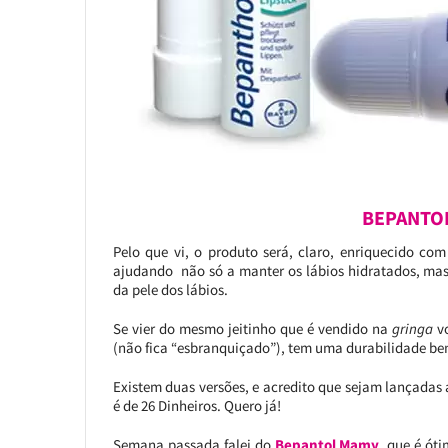
BEPANTOL
Pelo que vi, o produto será, claro, enriquecido co
ajudando não só a manter os lábios hidratados, mas 
da pele dos lábios.
Se vier do mesmo jeitinho que é vendido na
gringa
vo
(não fica “esbranquiçado”), tem uma durabilidade bem
Existem duas versões, e acredito que sejam lançadas 
é de 26 Dinheiros. Quero já!
Semana passada falei do
Bepantol Mamy
, que é ót