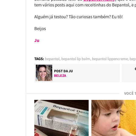
tem vários posts aqui com receitinhas do Bepantol, e p
Alguém já testou? Tão curiosas também? Eu tô!
Beijos
Ju
TAGS:
bepantol
,
bepantol lip balm
,
bepantol lippencreme
,
bepa
POST DA
JU
BELEZA
VOCÊ 