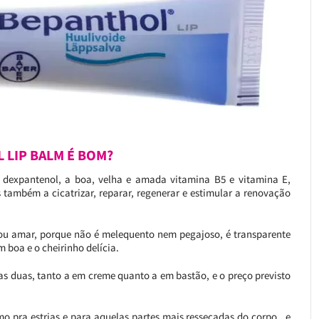
 LIP BALM É BOM?
m dexpantenol, a boa, velha e amada vitamina B5 e vitamina E,
também a cicatrizar, reparar, regenerar e estimular a renovação
u amar, porque não é melequento nem pegajoso, é transparente
 boa e o cheirinho delícia.
as duas, tanto a em creme quanto a em bastão, e o preço previsto
imo pra estrias e para aquelas partes mais ressecadas do corpo, e