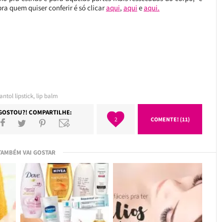
ra quem quiser conferir é só clicar
aqui
,
aqui
e
aqui.
ntol lipstick
,
lip balm
GOSTOU?! COMPARTILHE:
2
COMENTE! (11)
TAMBÉM VAI GOSTAR