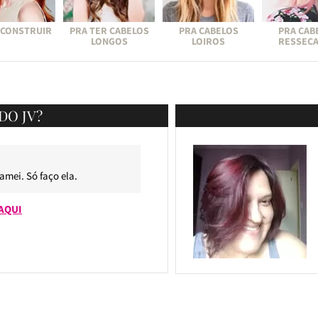
ECONSTRUIR
PRA TER CABELOS
PRA CABELOS
PRA CAB
LONGOS
LOIROS
RESSEC
DO JV?
 amei. Só faço ela.
AQUI