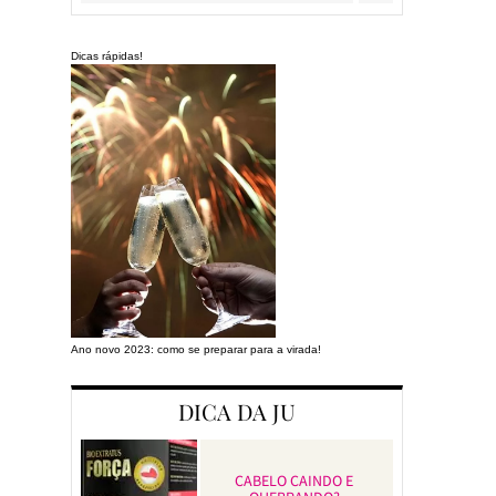
Dicas rápidas!
Ano novo 2023: como se preparar para a virada!
Preparando a cas
DICA DA JU
CABELO CAINDO E