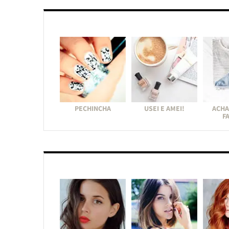
PECHINCHA
USEI E AMEI!
ACHA
F