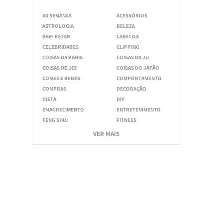
40 SEMANAS
ACESSÓRIOS
ASTROLOGIA
BELEZA
BEM-ESTAR
CABELOS
CELEBRIDADES
CLIPPING
COISAS DA BAHIA
COISAS DA JU
COISAS DE JEE
COISAS DO JAPÃO
COMES E BEBES
COMPORTAMENTO
COMPRAS
DECORAÇÃO
DIETA
DIY
EMAGRECIMENTO
ENTRETENIMENTO
FENG SHUI
FITNESS
VER MAIS