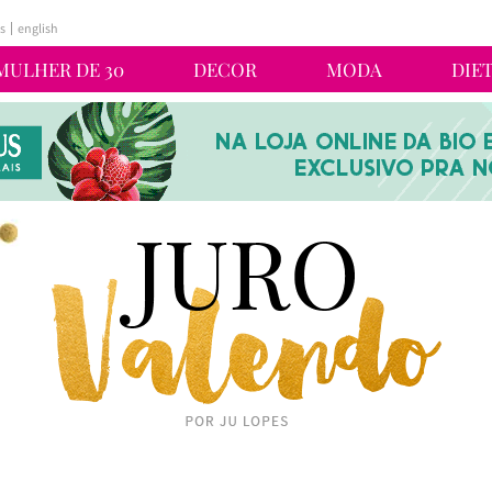
s
english
MULHER DE 30
DECOR
MODA
DIE