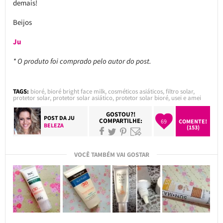
demais!
Beijos
Ju
* O produto foi comprado pelo autor do post.
TAGS:
bioré
,
bioré bright face milk
,
cosméticos asiáticos
,
filtro solar
,
protetor solar
,
protetor solar asiático
,
protetor solar bioré
,
usei e amei
GOSTOU?!
POST DA
JU
COMPARTILHE:
69
COMENTE!
BELEZA
(153)
VOCÊ TAMBÉM VAI GOSTAR