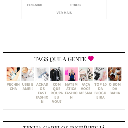
FENG SHUI
FITNESS
VER MAIS
TAGS QUE A GENTE
PECHIN
USEI E
ACHAD
COM
MATEM
FAÇA
TOP 10
O BOM
CHA
AMEI!
OS
QUE
ÁTICA
VOCÊ
DA
DA
FAST
ROUPA
FASHIO
MESMA
BLOGU
BAHIA
FASHIO
EU
N
EIRA
N
VOU?
TENHA CABELOS INCRÍVEIS JÁ