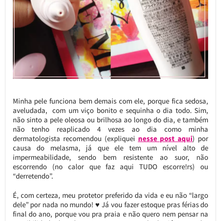
Minha pele funciona bem demais com ele, porque fica sedosa,
aveludada, com um viço bonito e sequinha o dia todo. Sim,
não sinto a pele oleosa ou brilhosa ao longo do dia, e também
não tenho reaplicado 4 vezes ao dia como minha
dermatologista recomendou (expliquei
nesse post aqui
) por
causa do melasma, já que ele tem um nível alto de
impermeabilidade, sendo bem resistente ao suor, não
escorrendo (no calor que faz aqui TUDO escorre!rs) ou
“derretendo”.
É, com certeza, meu protetor preferido da vida e eu não “largo
dele” por nada no mundo! ♥ Já vou fazer estoque pras férias do
final do ano, porque vou pra praia e não quero nem pensar na