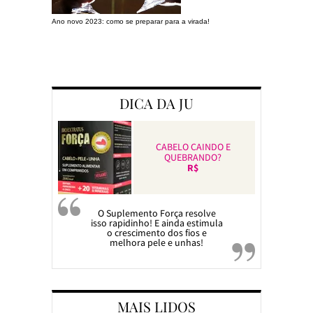
Ano novo 2023: como se preparar para a virada!
Preparando a c
DICA DA JU
CABELO CAINDO E
QUEBRANDO?
R$
O Suplemento Força resolve
isso rapidinho! E ainda estimula
o crescimento dos fios e
melhora pele e unhas!
MAIS LIDOS