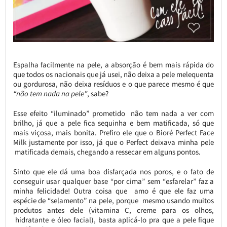
Espalha facilmente na pele, a absorção é bem mais rápida do
que todos os nacionais que já usei, não deixa a pele melequenta
ou gordurosa, não deixa resíduos e o que parece mesmo é que
“não tem nada na pele”
, sabe?
Esse efeito “iluminado” prometido não tem nada a ver com
brilho, já que a pele fica sequinha e bem matificada, só que
mais viçosa, mais bonita. Prefiro ele que o Bioré Perfect Face
Milk justamente por isso, já que o Perfect deixava minha pele
matificada demais, chegando a ressecar em alguns pontos.
Sinto que ele dá uma boa disfarçada nos poros, e o fato de
conseguir usar qualquer base “por cima” sem “esfarelar” faz a
minha felicidade! Outra coisa que amo é que ele faz uma
espécie de “selamento” na pele, porque mesmo usando muitos
produtos antes dele (vitamina C, creme para os olhos,
hidratante e óleo facial), basta aplicá-lo pra que a pele fique