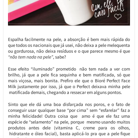
Espalha facilmente na pele, a absorção é bem mais rápida do
que todos os nacionais que já usei, não deixa a pele melequenta
ou gordurosa, não deixa resíduos e o que parece mesmo é que
“não tem nada na pele”
, sabe?
Esse efeito “iluminado” prometido não tem nada a ver com
brilho, já que a pele fica sequinha e bem matificada, só que
mais viçosa, mais bonita. Prefiro ele que o Bioré Perfect Face
Milk justamente por isso, já que o Perfect deixava minha pele
matificada demais, chegando a ressecar em alguns pontos.
Sinto que ele dá uma boa disfarçada nos poros, e o fato de
conseguir usar qualquer base “por cima” sem “esfarelar” faz a
minha felicidade! Outra coisa que amo é que ele faz uma
espécie de “selamento” na pele, porque mesmo usando muitos
produtos antes dele (vitamina C, creme para os olhos,
hidratante e óleo facial), basta aplicá-lo pra que a pele fique