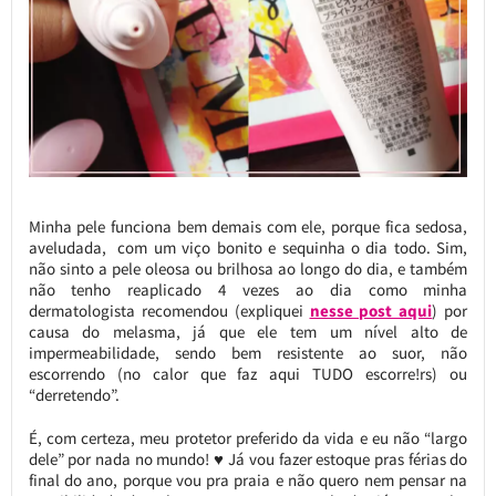
Minha pele funciona bem demais com ele, porque fica sedosa,
aveludada, com um viço bonito e sequinha o dia todo. Sim,
não sinto a pele oleosa ou brilhosa ao longo do dia, e também
não tenho reaplicado 4 vezes ao dia como minha
dermatologista recomendou (expliquei
nesse post aqui
) por
causa do melasma, já que ele tem um nível alto de
impermeabilidade, sendo bem resistente ao suor, não
escorrendo (no calor que faz aqui TUDO escorre!rs) ou
“derretendo”.
É, com certeza, meu protetor preferido da vida e eu não “largo
dele” por nada no mundo! ♥ Já vou fazer estoque pras férias do
final do ano, porque vou pra praia e não quero nem pensar na