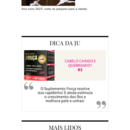
Ano novo 2023: como se preparar para a virada!
Preparando a c
DICA DA JU
CABELO CAINDO E
QUEBRANDO?
R$
O Suplemento Força resolve
isso rapidinho! E ainda estimula
o crescimento dos fios e
melhora pele e unhas!
MAIS LIDOS