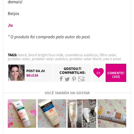
demais!
Beijos
Ju
* O produto foi comprado pelo autor do post.
TAGS:
bioré
,
bioré bright face milk
,
cosméticos asiáticos
,
filtro solar
,
protetor solar
,
protetor solar asiático
,
protetor solar bioré
,
usei e amei
GOSTOU?!
POST DA
JU
COMPARTILHE:
69
COMENTE!
BELEZA
(153)
VOCÊ TAMBÉM VAI GOSTAR