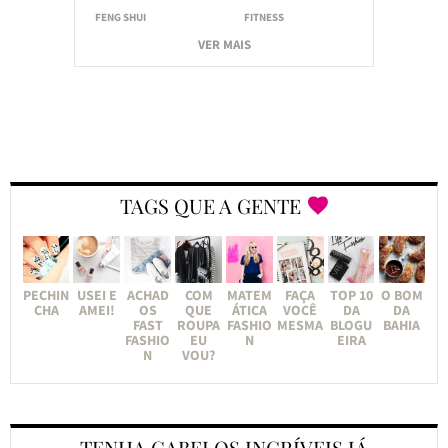
FENG SHUI
FITNESS
VER MAIS
TAGS QUE A GENTE
PECHIN
USEI E
ACHAD
COM
MATEM
FAÇA
TOP 10
O BOM
CHA
AMEI!
OS
QUE
ÁTICA
VOCÊ
DA
DA
FAST
ROUPA
FASHIO
MESMA
BLOGU
BAHIA
FASHIO
EU
N
EIRA
N
VOU?
TENHA CABELOS INCRÍVEIS JÁ