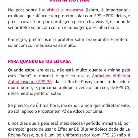
No post sobre
luz visível e melasma
(leiam, é importante!)
expliquei que além de um protetor solar com FPS e PPD ideias, é
preciso usar “cor” para proteger a pele da luz visível, e cor pode
ser protetor solar com cor ou maquiagem, a escolha é sua.
Em regra, prefiro usar o protetor solar branquinho + protetor
solar com cor, mas isso varia muito.
PARA QUANDO ESTOU EM CASA
Quando estou em casa, não está muito quente e minha pele
está “bem”, o normal é que eu use o
Anthelios Airlicium
Antioleosidade FPS 30
, da La Roche-Posay (amo, tudo nele é
muito bom!), e, por cima, aplique a versão com cor, de FPS 70,
desse mesmo protetor solar.
Se preciso, de última hora, me expor, ainda que indiretamente,
ao sol, aplico o Protetor em Pó da Adcos por cima.
E nos dias que a pele está mais oleosa (período menstrual, por
exemplo) gosto de usar o Effaclar BB Blur Antioleosidade da La
Roche-Posay, que é um pó uniformizador com FPS 25 (não é