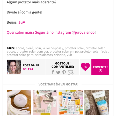
Algum protetor mais aderente?
Divide aí com a gente!
Beijos,
Ju♥
Quer saber mais? Segue lá no Instagram @jurovalendo
!
TAGS:
adcos
,
bioré
,
isdin
,
la roche-posay
,
protetor solar
,
protetor solar
adcos
,
protetor solar com cor
,
protetor solar em pó
,
protetor solar facial
,
protetor solar para peles oleosas
,
shiseido
,
vult
GOSTOU?!
POST DA
JU
COMPARTILHE:
56
COMENTE!
BELEZA
(2)
VOCÊ TAMBÉM VAI GOSTAR