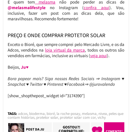
E quem tem
melasma
não pode perder as dicas de
@melasmalifestyle
no Instagram (
confira aqui
). Vou,
inclusive, fazer um post com as dicas dela, que são
maravilhosas. Recomendo fortemente!
PREÇO E ONDE COMPRAR PROTETOR SOLAR
Exceto o Bioré, que sempre comprei pelo Mercado Livre, e os da
Adcos, vendidos na
loja virtual da marca
, todos os outros são
vendidos em farmácias, inclusive as virtuais (
veja aqui
).
Beijos,
Ju♥
Bora papear mais? Siga nossas Redes Sociais ⇒ Instagram ♥
Snapchat ♥ Twitter ♥ Pinterest ♥Facebook⇒ @jurovalendo
[show_shopthepost_widget id=”3174390″]
TAGS:
adcos
,
bioderma
,
bioré
,
la roche-posay
,
melasma
,
nivea
,
peles que
contam histórias
,
protetor solar
,
protetor solar com cor
,
vichy
GOSTOU?!
POST DA
JU
COMPARTILHE:
46
COMENTE!