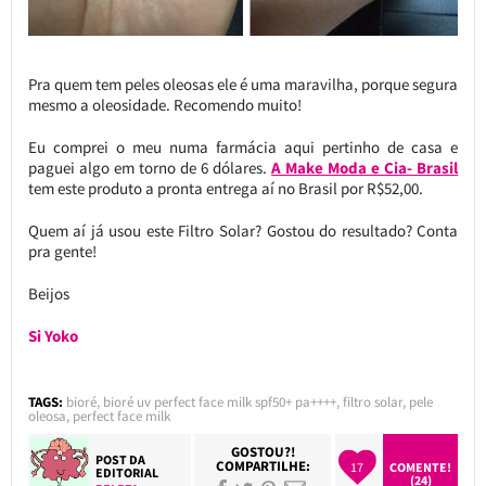
Pra quem tem peles oleosas ele é uma maravilha, porque segura
mesmo a oleosidade. Recomendo muito!
Eu comprei o meu numa farmácia aqui pertinho de casa e
paguei algo em torno de 6 dólares.
A Make Moda e Cia- Brasil
tem este produto a pronta entrega aí no Brasil por R$52,00.
Quem aí já usou este Filtro Solar? Gostou do resultado? Conta
pra gente!
Beijos
Si Yoko
TAGS:
bioré
,
bioré uv perfect face milk spf50+ pa++++
,
filtro solar
,
pele
oleosa
,
perfect face milk
GOSTOU?!
POST DA
COMPARTILHE:
17
COMENTE!
EDITORIAL
(24)