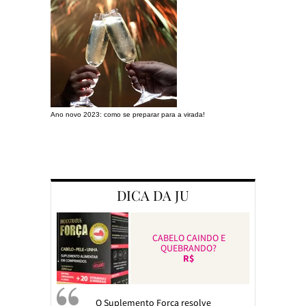
Ano novo 2023: como se preparar para a virada!
Preparando a c
DICA DA JU
CABELO CAINDO E
QUEBRANDO?
R$
O Suplemento Força resolve