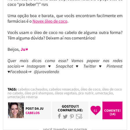
coco “pra beber”!” rsrs
Uma opção boa e barata, que vocês encontram facilmente em
farmácias é o
Novex óleo de coco
.
Vocês usam o óleo de coco no cabelo de alguma outra forma?
Têm alguma dúvida? Deixem aí nos comentários!
Beijos,
Ju♥
Quer mais dicas como essa? Vamos papear nas redes
sociais⇒ Instagram ♥ Snapchat ♥ Twitter ♥ Pinterest
♥Facebook⇒ @jurovalendo
TAGS:
cabelos cacheados
,
cabelos ressecados
,
óleo de coco
,
óleo de coco
no cabelo
,
óleo pré shampoo
,
óleos vegetais
,
pra nutrir
,
umectação
,
umectação reversa
GOSTOU?!
POST DA
JU
COMPARTILHE:
61
COMENTE!
CABELOS
(14)
VOCÊ TAMBÉM VAI GOSTAR