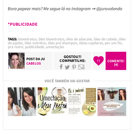
Bora papear mais? Me segue lá no Instagram ⇒ @jurovalendo
*PUBLICIDADE
TAGS:
bioextratus
,
óleo bioextratus
,
óleo de abacate
,
óleo de cabelo
,
óleo
de jojoba
,
óleo nutritivo
,
óleo pré shampoo
,
óleos capilares
,
por um fio
,
pra nutrir
,
publicidade
,
umectação
GOSTOU?!
POST DA
JU
COMPARTILHE:
77
COMENTE!
CABELOS
(4)
VOCÊ TAMBÉM VAI GOSTAR