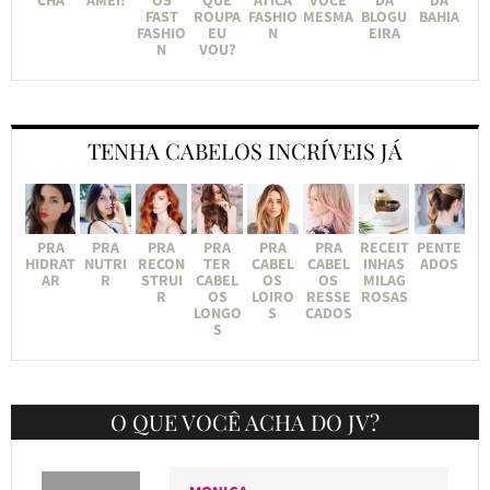
FAST
ROUPA
FASHIO
MESMA
BLOGU
BAHIA
FASHIO
EU
N
EIRA
N
VOU?
TENHA CABELOS INCRÍVEIS JÁ
PRA
PRA
PRA
PRA
PRA
PRA
RECEIT
PENTE
HIDRAT
NUTRI
RECON
TER
CABEL
CABEL
INHAS
ADOS
AR
R
STRUI
CABEL
OS
OS
MILAG
R
OS
LOIRO
RESSE
ROSAS
LONGO
S
CADOS
S
O QUE VOCÊ ACHA DO JV?