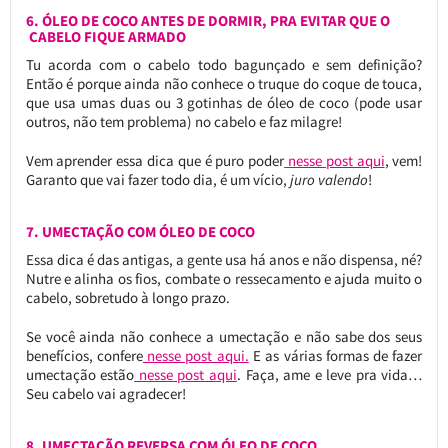
6. ÓLEO DE COCO ANTES DE DORMIR, PRA EVITAR QUE O
CABELO FIQUE ARMADO
Tu acorda com o cabelo todo bagunçado e sem definição?
Então é porque ainda não conhece o truque do coque de touca,
que usa umas duas ou 3 gotinhas de óleo de coco (pode usar
outros, não tem problema) no cabelo e faz milagre!
Vem aprender essa dica que é puro poder
nesse post aqui
, vem!
Garanto que vai fazer todo dia, é um vício,
juro valendo
!
7. UMECTAÇÃO COM ÓLEO DE COCO
Essa dica é das antigas, a gente usa há anos e não dispensa, né?
Nutre e alinha os fios, combate o ressecamento e ajuda muito o
cabelo, sobretudo à longo prazo.
Se você ainda não conhece a umectação e não sabe dos seus
benefícios, confere
nesse post aqui.
E as várias formas de fazer
umectação estão
nesse post aqui
. Faça, ame e leve pra vida…
Seu cabelo vai agradecer!
8. UMECTAÇÃO REVERSA COM ÓLEO DE COCO