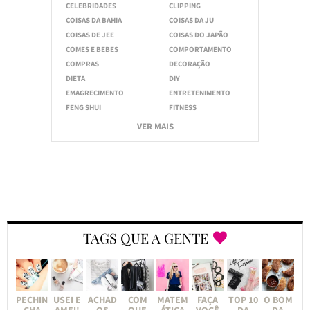
CELEBRIDADES
CLIPPING
COISAS DA BAHIA
COISAS DA JU
COISAS DE JEE
COISAS DO JAPÃO
COMES E BEBES
COMPORTAMENTO
COMPRAS
DECORAÇÃO
DIETA
DIY
EMAGRECIMENTO
ENTRETENIMENTO
FENG SHUI
FITNESS
VER MAIS
TAGS QUE A GENTE
PECHIN
USEI E
ACHAD
COM
MATEM
FAÇA
TOP 10
O BOM
CHA
AMEI!
OS
QUE
ÁTICA
VOCÊ
DA
DA