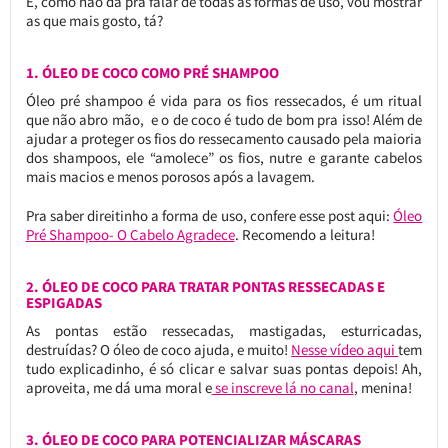
E, como não dá pra falar de todas as formas de uso, vou mostrar
as que mais gosto, tá?
1. ÓLEO DE COCO COMO PRÉ SHAMPOO
Óleo pré shampoo é vida para os fios ressecados, é um ritual
que não abro mão, e o de coco é tudo de bom pra isso! Além de
ajudar a proteger os fios do ressecamento causado pela maioria
dos shampoos, ele “amolece” os fios, nutre e garante cabelos
mais macios e menos porosos após a lavagem.
Pra saber direitinho a forma de uso, confere esse post aqui:
Óleo
Pré Shampoo- O Cabelo Agradece
. Recomendo a leitura!
2. ÓLEO DE COCO PARA TRATAR PONTAS RESSECADAS E
ESPIGADAS
As pontas estão ressecadas, mastigadas, esturricadas,
destruídas? O óleo de coco ajuda, e muito!
Nesse vídeo aqui
tem
tudo explicadinho, é só clicar e salvar suas pontas depois! Ah,
aproveita, me dá uma moral e
se inscreve lá no canal
, menina!
3. ÓLEO DE COCO PARA POTENCIALIZAR MÁSCARAS