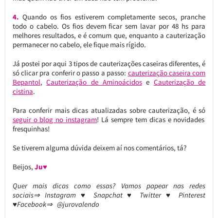
4.
Quando os fios estiverem completamente secos, pranche
todo o cabelo. Os fios devem ficar sem lavar por 48 hs para
melhores resultados, e é comum que, enquanto a cauterização
permanecer no cabelo, ele fique mais rígido.
Já postei por aqui 3 tipos de cauterizações caseiras diferentes, é
só clicar pra conferir o passo a passo:
cauterização caseira com
Bepantol
,
Cauterização de Aminoácidos
e
Cauterização de
cistina
.
Para conferir mais dicas atualizadas sobre cauterização, é só
seguir o blog no instagram
! Lá sempre tem dicas e novidades
fresquinhas!
Se tiverem alguma dúvida deixem aí nos comentários, tá?
Beijos,
Ju♥
Quer mais dicas como essas? Vamos papear nas redes
sociais⇒ Instagram ♥ Snapchat ♥ Twitter ♥ Pinterest
♥Facebook⇒ @jurovalendo