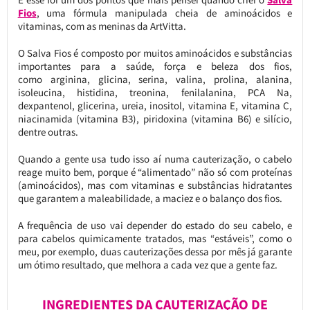
Fios
, uma fórmula manipulada cheia de aminoácidos e
vitaminas, com as meninas da ArtVitta.
O Salva Fios é composto por muitos aminoácidos e substâncias
importantes para a saúde, força e beleza dos fios,
como arginina, glicina, serina, valina, prolina, alanina,
isoleucina, histidina, treonina, fenilalanina, PCA Na,
dexpantenol, glicerina, ureia, inositol, vitamina E, vitamina C,
niacinamida (vitamina B3), piridoxina (vitamina B6) e silício,
dentre outras.
Quando a gente usa tudo isso aí numa cauterização, o cabelo
reage muito bem, porque é “alimentado” não só com proteínas
(aminoácidos), mas com vitaminas e substâncias hidratantes
que garantem a maleabilidade, a maciez e o balanço dos fios.
A frequência de uso vai depender do estado do seu cabelo, e
para cabelos quimicamente tratados, mas “estáveis”, como o
meu, por exemplo, duas cauterizações dessa por mês já garante
um ótimo resultado, que melhora a cada vez que a gente faz.
INGREDIENTES DA CAUTERIZAÇÃO DE