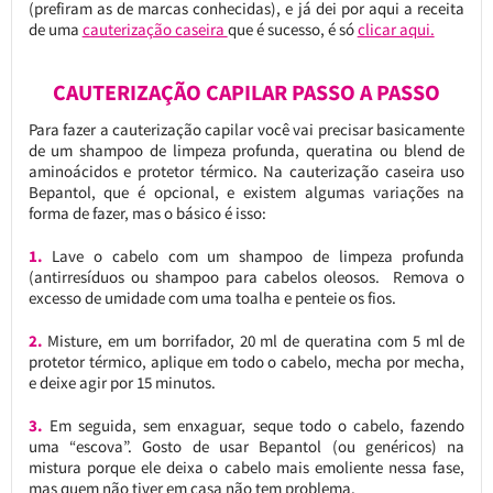
(prefiram as de marcas conhecidas), e já dei por aqui a receita
de uma
cauterização caseira
que é sucesso, é só
clicar aqui.
CAUTERIZAÇÃO CAPILAR PASSO A PASSO
Para fazer a cauterização capilar você vai precisar basicamente
de um shampoo de limpeza profunda, queratina ou blend de
aminoácidos e protetor térmico. Na cauterização caseira uso
Bepantol, que é opcional, e existem algumas variações na
forma de fazer, mas o básico é isso:
1.
Lave o cabelo com um shampoo de limpeza profunda
(antirresíduos ou shampoo para cabelos oleosos. Remova o
excesso de umidade com uma toalha e penteie os fios.
2.
Misture, em um borrifador, 20 ml de queratina com 5 ml de
protetor térmico, aplique em todo o cabelo, mecha por mecha,
e deixe agir por 15 minutos.
3.
Em seguida, sem enxaguar, seque todo o cabelo, fazendo
uma “escova”. Gosto de usar Bepantol (ou genéricos) na
mistura porque ele deixa o cabelo mais emoliente nessa fase,
mas quem não tiver em casa não tem problema.