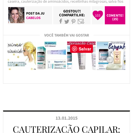
caseira
,
cauterização de aminoácidos
,
receitinhas milagrosas
,
salva fios
GOSTOU?!
POST DA
JU
COMPARTILHE:
103
COMENTE!
CABELOS
(25)
VOCÊ TAMBÉM VAI GOSTAR
Salvar
13.01.2015
CAUTERIZAÇÃO CAPILAR: