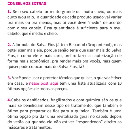
CONSELHOS EXTRAS
1.
Se o seu cabelo for muito grande ou muito cheio, ou mais
curto e/ou ralo, a quantidade de cada produto usado vai variar
pra mais ou pra menos, mas aí você deve “medir” de acordo
com o seu cabelo. Essa quantidade é suficiente para o meu
cabelo, que é médio e cheio.
2.
A fórmula do Salva Fios já tem Bepantol (Dexpantenol), mas
optei usar mais ele, porque senão teria que usar mais do Salva
Fios, e como ele é mais caro, prefiro fazer a cauterização de
forma mais econômica, pra render mais pra vocês, mas quem
quiser pode colocar mais do Salva Fios, tá?
3.
Você pode usar o protetor térmico que quiser, o que você tiver
em casa, e
nesse post aqui
tem uma lista atualizada com 10
ótimas opções de todos os preços.
4.
Cabelos danificados, fragilizados e com química são os que
mais se beneficiam desse tipo de tratamento, que também é
ótimo para preparar os fios para a química. Também é uma
ótima opção pra dar uma revitalizada geral no cabelo depois
do verão ou quando ele não estiver “respondendo” direito as
máscaras e tratamentos.