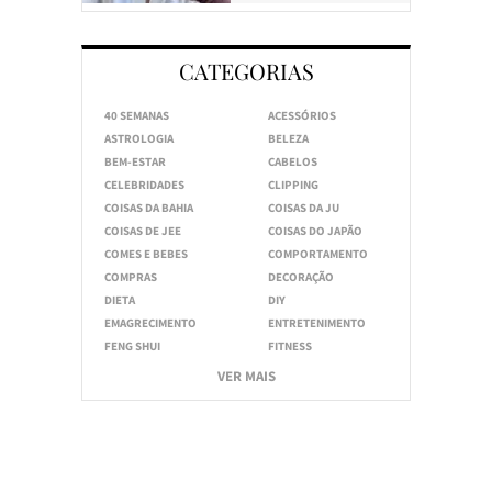
CATEGORIAS
40 SEMANAS
ACESSÓRIOS
ASTROLOGIA
BELEZA
BEM-ESTAR
CABELOS
CELEBRIDADES
CLIPPING
COISAS DA BAHIA
COISAS DA JU
COISAS DE JEE
COISAS DO JAPÃO
COMES E BEBES
COMPORTAMENTO
COMPRAS
DECORAÇÃO
DIETA
DIY
EMAGRECIMENTO
ENTRETENIMENTO
FENG SHUI
FITNESS
VER MAIS