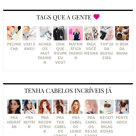
TAGS QUE A GENTE
PECHIN
USEI E
ACHAD
COM
MATEM
FAÇA
TOP 10
O BOM
CHA
AMEI!
OS
QUE
ÁTICA
VOCÊ
DA
DA
FAST
ROUPA
FASHIO
MESMA
BLOGU
BAHIA
FASHIO
EU
N
EIRA
N
VOU?
TENHA CABELOS INCRÍVEIS JÁ
PRA
PRA
PRA
PRA
PRA
PRA
RECEIT
PENTE
HIDRAT
NUTRI
RECON
TER
CABEL
CABEL
INHAS
ADOS
AR
R
STRUI
CABEL
OS
OS
MILAG
R
OS
LOIRO
RESSE
ROSAS
LONGO
S
CADOS