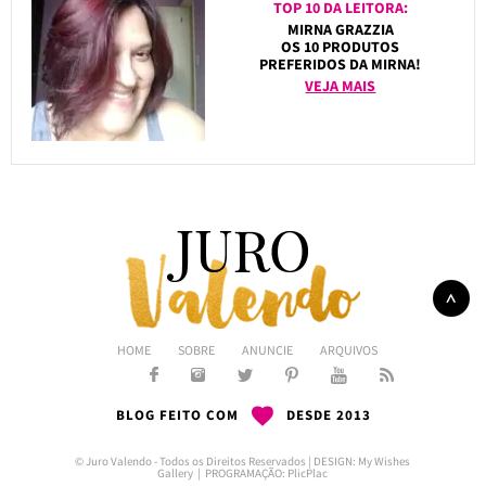
TOP 10 DA LEITORA:
MIRNA GRAZZIA
OS 10 PRODUTOS
PREFERIDOS DA MIRNA!
VEJA MAIS
HOME
SOBRE
ANUNCIE
ARQUIVOS
BLOG FEITO COM
DESDE 2013
© Juro Valendo - Todos os Direitos Reservados | DESIGN:
My Wishes
Gallery
| PROGRAMAÇÃO:
PlicPlac