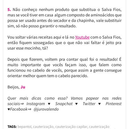
5.
Não conheço nenhum produto que substitua o Salva Fios,
mas se você tiver em casa algum composto de aminoácidos que
possa ser usado antes do secador e da chapinha, vale substituir
sim, só não posso garantir o resultado.
Vou soltar várias receitas aqui e lá no
Youtube
com o Salva Fios,
então fiquem sossegadas que o que não vai faltar é jeito pra
usar esse mocinho, tá?
Depois que fizerem, voltem pra contar qual foi o resultado! É
muito importante que vocês façam isso, que falem como
funcionou no cabelo de vocês, porque assim a gente consegue
orientar melhor quem tem o cabelo parecido.
Beijos,
Ju
Quer mais dicas como essa? Vamos papear nas redes
sociais⇒ Instagram ♥ Snapchat ♥ Twitter ♥ Pinterest
♥Facebook⇒ @jurovalendo
TAGS:
bepantol
,
cauterização
,
cauterização capilar
,
cauterização