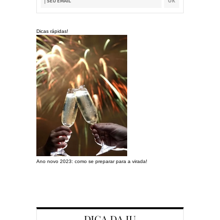
Dicas rápidas!
Ano novo 2023: como se preparar para a virada!
Preparando a c
DICA DA JU