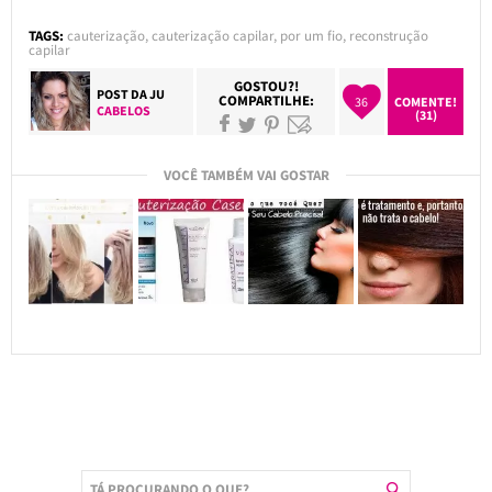
TAGS:
cauterização
,
cauterização capilar
,
por um fio
,
reconstrução
capilar
GOSTOU?!
POST DA
JU
COMPARTILHE:
36
COMENTE!
CABELOS
(31)
VOCÊ TAMBÉM VAI GOSTAR