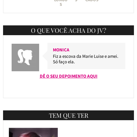
S
O QUE VOCÊ ACHA DO JV?
MONICA
Fiz a escova da Marie Luise e amei.
Só faço ela.
DÊ O SEU DEPOIMENTO AQUI
TEM QUE TER