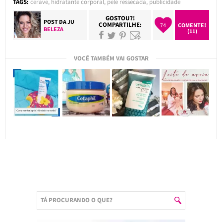
TAGS:
cerave
,
hidratante corporal
,
pele ressecada
,
publicidade
GOSTOU?!
POST DA
JU
COMPARTILHE:
74
COMENTE!
BELEZA
(11)
VOCÊ TAMBÉM VAI GOSTAR