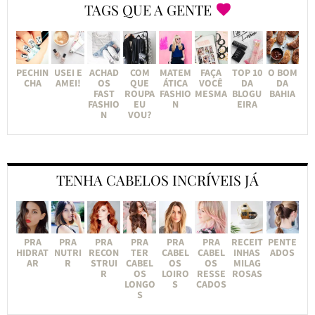
TAGS QUE A GENTE
PECHIN
USEI E
ACHAD
COM
MATEM
FAÇA
TOP 10
O BOM
CHA
AMEI!
OS
QUE
ÁTICA
VOCÊ
DA
DA
FAST
ROUPA
FASHIO
MESMA
BLOGU
BAHIA
FASHIO
EU
N
EIRA
N
VOU?
TENHA CABELOS INCRÍVEIS JÁ
PRA
PRA
PRA
PRA
PRA
PRA
RECEIT
PENTE
HIDRAT
NUTRI
RECON
TER
CABEL
CABEL
INHAS
ADOS
AR
R
STRUI
CABEL
OS
OS
MILAG
R
OS
LOIRO
RESSE
ROSAS
LONGO
S
CADOS
S