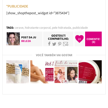
*PUBLICIDADE
[show_shopthepost_widget id=”3875434″]
TAGS:
cerave
,
hidratante corporal
,
pele hidratada
,
publicidade
GOSTOU?!
POST DA
JU
COMPARTILHE:
24
COMENTE!
BELEZA
(8)
VOCÊ TAMBÉM VAI GOSTAR