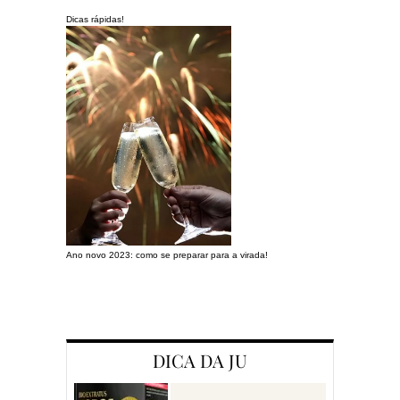
Dicas rápidas!
Ano novo 2023: como se preparar para a virada!
Preparando a c
DICA DA JU