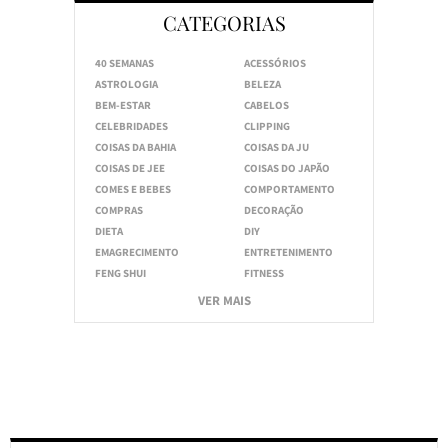
CATEGORIAS
40 SEMANAS
ACESSÓRIOS
ASTROLOGIA
BELEZA
BEM-ESTAR
CABELOS
CELEBRIDADES
CLIPPING
COISAS DA BAHIA
COISAS DA JU
COISAS DE JEE
COISAS DO JAPÃO
COMES E BEBES
COMPORTAMENTO
COMPRAS
DECORAÇÃO
DIETA
DIY
EMAGRECIMENTO
ENTRETENIMENTO
FENG SHUI
FITNESS
VER MAIS