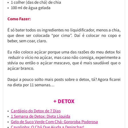
1 colher (das de chá) de chia
100 ml de água gelada
Como Fazer:
É só bater todos os ingredientes no liquidificador, menos a chia,
que deve ser colocada “por cima”. Daí é colocar no copo e
beber, sem coar, claro.
Eu não coloco açúcar porque uma das razões do meu detox foi
reduzir o vício no açúcar, mas caso não consiga, experimente a
stévia ou então o açúcar mascavo, que é mais saudável que o
açúcar branco.
Daqui a pouco solto mais posts sobre o detox, tá? Agora ficarei
na dieta por 11 semanas…
+ DETOX
Cardápio do Detox de 7 Dias
1 Semana de Detox: Dieta Líquida
Gelo de Suco Verde Com Chá: Gororoba Poderosa
Cavalinha: O Chá Que Ajuda a Desinchar!