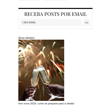
RECEBA POSTS POR EMAIL
Dicas rápidas!
Ano novo 2023: como se preparar para a virada!
Preparando a c