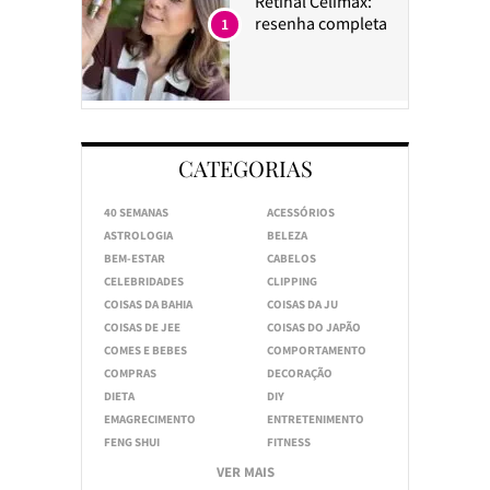
Retinal Celimax:
resenha completa
1
CATEGORIAS
40 SEMANAS
ACESSÓRIOS
ASTROLOGIA
BELEZA
BEM-ESTAR
CABELOS
CELEBRIDADES
CLIPPING
COISAS DA BAHIA
COISAS DA JU
COISAS DE JEE
COISAS DO JAPÃO
COMES E BEBES
COMPORTAMENTO
COMPRAS
DECORAÇÃO
DIETA
DIY
EMAGRECIMENTO
ENTRETENIMENTO
FENG SHUI
FITNESS
VER MAIS