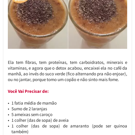
Ela tem fibras, tem proteínas, tem carboidratos, minerais e
vitaminas, e agora que o detox acabou, encaixei ela no café da
manhã, ao invés do suco verde (fico alternando pra não enjoar),
ou no jantar, porque tomo um copão e não sinto mais fome.
Você Vai Precisar de:
1 fatia média de mamão
Sumo de 2 laranjas
5 ameixas sem caroço
1 colher (das de sopa) de aveia
1 colher (das de sopa) de amaranto (pode ser quinoa
também)