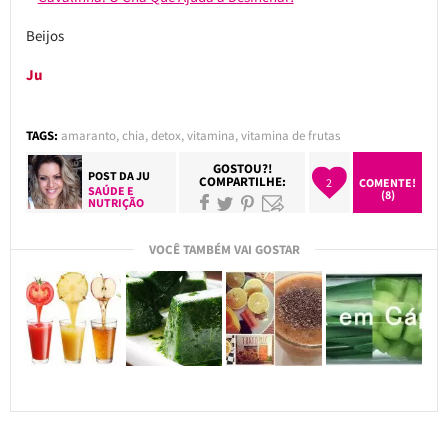
Beijos
Ju
TAGS:
amaranto
,
chia
,
detox
,
vitamina
,
vitamina de frutas
GOSTOU?!
POST DA
JU
COMPARTILHE:
2
COMENTE!
SAÚDE E
(8)
NUTRIÇÃO
VOCÊ TAMBÉM VAI GOSTAR