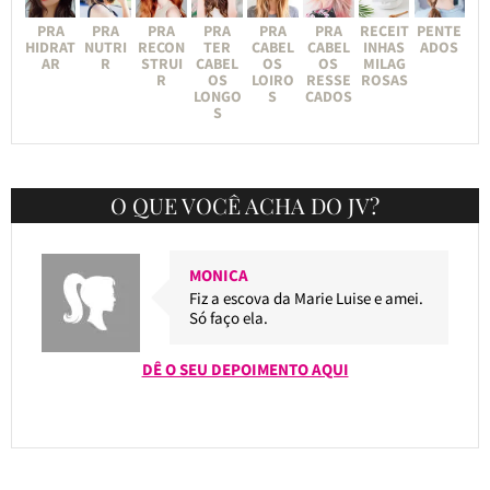
PRA
PRA
PRA
PRA
PRA
PRA
RECEIT
PENTE
HIDRAT
NUTRI
RECON
TER
CABEL
CABEL
INHAS
ADOS
AR
R
STRUI
CABEL
OS
OS
MILAG
R
OS
LOIRO
RESSE
ROSAS
LONGO
S
CADOS
S
O QUE VOCÊ ACHA DO JV?
MONICA
Fiz a escova da Marie Luise e amei.
Só faço ela.
DÊ O SEU DEPOIMENTO AQUI