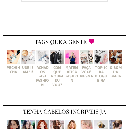
TAGS QUE A GENTE
PECHIN
USEI E
ACHAD
COM
MATEM
FAÇA
TOP 10
O BOM
CHA
AMEI!
OS
QUE
ÁTICA
VOCÊ
DA
DA
FAST
ROUPA
FASHIO
MESMA
BLOGU
BAHIA
FASHIO
EU
N
EIRA
N
VOU?
TENHA CABELOS INCRÍVEIS JÁ