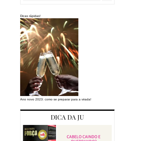
Dicas rápidas!
Ano novo 2023: como se preparar para a virada!
Preparando a cas
DICA DA JU
CABELO CAINDO E