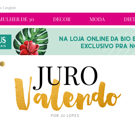
s
english
MULHER DE 30
DECOR
MODA
DIE