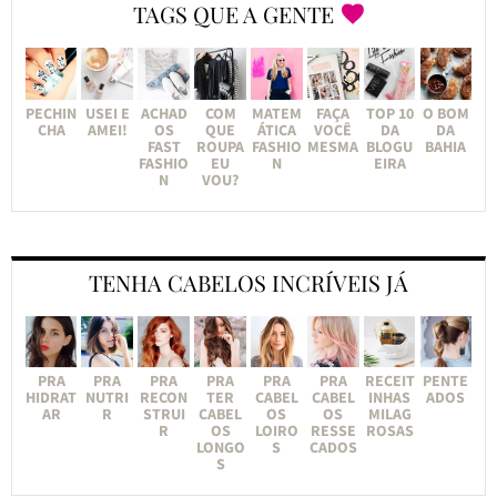
TAGS QUE A GENTE
PECHIN
USEI E
ACHAD
COM
MATEM
FAÇA
TOP 10
O BOM
CHA
AMEI!
OS
QUE
ÁTICA
VOCÊ
DA
DA
FAST
ROUPA
FASHIO
MESMA
BLOGU
BAHIA
FASHIO
EU
N
EIRA
N
VOU?
TENHA CABELOS INCRÍVEIS JÁ
PRA
PRA
PRA
PRA
PRA
PRA
RECEIT
PENTE
HIDRAT
NUTRI
RECON
TER
CABEL
CABEL
INHAS
ADOS
AR
R
STRUI
CABEL
OS
OS
MILAG
R
OS
LOIRO
RESSE
ROSAS
LONGO
S
CADOS
S