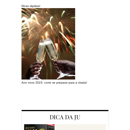
Dicas rápidas!
Ano novo 2023: como se preparar para a virada!
Preparando a c
DICA DA JU