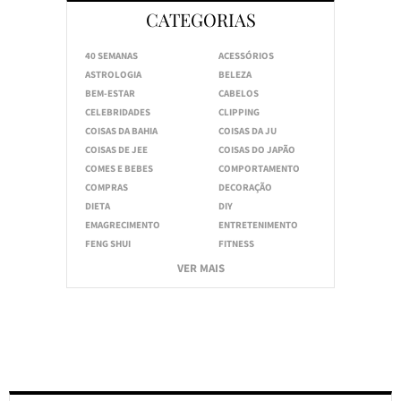
CATEGORIAS
40 SEMANAS
ACESSÓRIOS
ASTROLOGIA
BELEZA
BEM-ESTAR
CABELOS
CELEBRIDADES
CLIPPING
COISAS DA BAHIA
COISAS DA JU
COISAS DE JEE
COISAS DO JAPÃO
COMES E BEBES
COMPORTAMENTO
COMPRAS
DECORAÇÃO
DIETA
DIY
EMAGRECIMENTO
ENTRETENIMENTO
FENG SHUI
FITNESS
VER MAIS