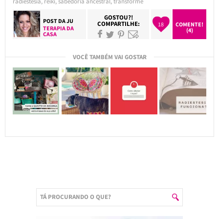
radiestesia
,
reiki
,
sabedoria ancestral
,
transforme
GOSTOU?!
POST DA
JU
COMPARTILHE:
18
COMENTE!
TERAPIA DA
(4)
CASA
VOCÊ TAMBÉM VAI GOSTAR