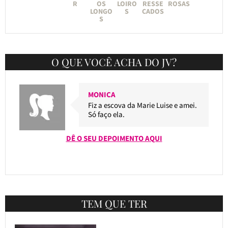
R
OS
LOIRO
RESSE
ROSAS
LONGO
S
CADOS
S
O QUE VOCÊ ACHA DO JV?
MONICA
Fiz a escova da Marie Luise e amei.
Só faço ela.
DÊ O SEU DEPOIMENTO AQUI
TEM QUE TER