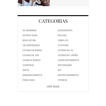
CATEGORIAS
40 SEMANAS
ACESSÓRIOS
ASTROLOGIA
BELEZA
BEM-ESTAR
CABELOS
CELEBRIDADES
CLIPPING
COISAS DA BAHIA
COISAS DA JU
COISAS DE JEE
COISAS DO JAPÃO
COMES E BEBES
COMPORTAMENTO
COMPRAS
DECORAÇÃO
DIETA
DIY
EMAGRECIMENTO
ENTRETENIMENTO
FENG SHUI
FITNESS
VER MAIS