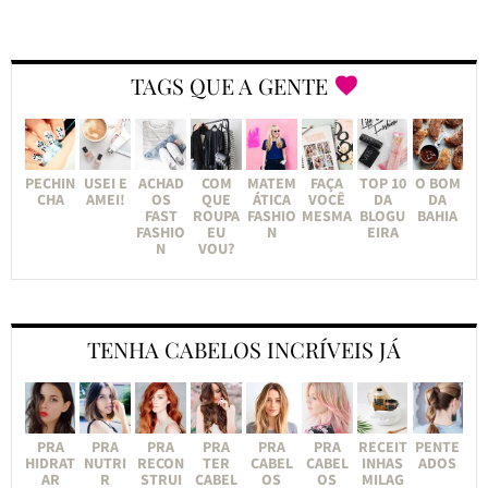
TAGS QUE A GENTE
PECHIN
USEI E
ACHAD
COM
MATEM
FAÇA
TOP 10
O BOM
CHA
AMEI!
OS
QUE
ÁTICA
VOCÊ
DA
DA
FAST
ROUPA
FASHIO
MESMA
BLOGU
BAHIA
FASHIO
EU
N
EIRA
N
VOU?
TENHA CABELOS INCRÍVEIS JÁ
PRA
PRA
PRA
PRA
PRA
PRA
RECEIT
PENTE
HIDRAT
NUTRI
RECON
TER
CABEL
CABEL
INHAS
ADOS
AR
R
STRUI
CABEL
OS
OS
MILAG