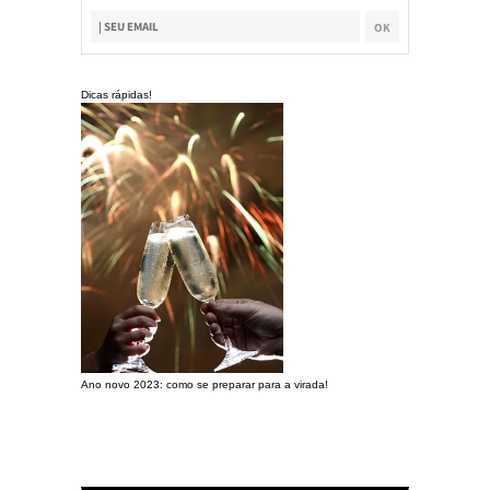
Dicas rápidas!
Ano novo 2023: como se preparar para a virada!
Preparando a c