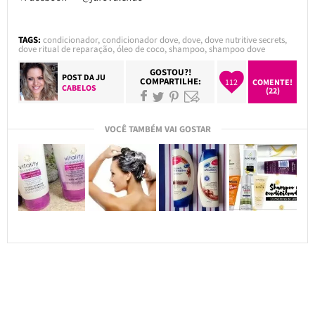
TAGS:
condicionador
,
condicionador dove
,
dove
,
dove nutritive secrets
,
dove ritual de reparação
,
óleo de coco
,
shampoo
,
shampoo dove
GOSTOU?!
POST DA
JU
COMPARTILHE:
112
COMENTE!
CABELOS
(22)
VOCÊ TAMBÉM VAI GOSTAR