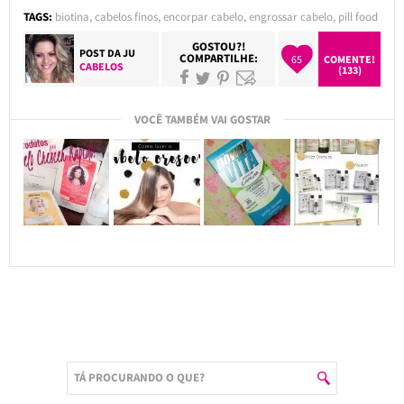
TAGS:
biotina
,
cabelos finos
,
encorpar cabelo
,
engrossar cabelo
,
pill food
GOSTOU?!
POST DA
JU
COMPARTILHE:
65
COMENTE!
CABELOS
(133)
VOCÊ TAMBÉM VAI GOSTAR