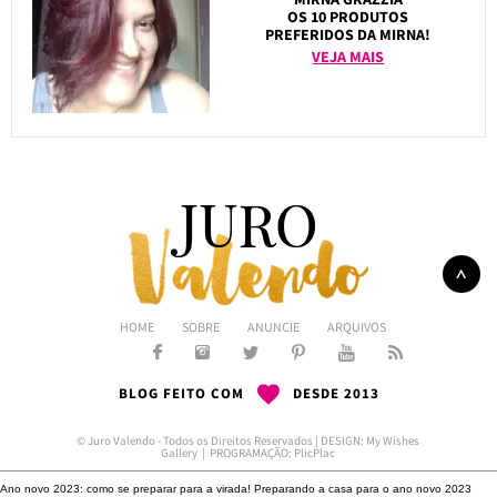
OS 10 PRODUTOS
PREFERIDOS DA MIRNA!
VEJA MAIS
HOME
SOBRE
ANUNCIE
ARQUIVOS
BLOG FEITO COM
DESDE 2013
© Juro Valendo - Todos os Direitos Reservados | DESIGN:
My Wishes
Gallery
| PROGRAMAÇÃO:
PlicPlac
Ano novo 2023: como se preparar para a virada!
Preparando a casa para o ano novo 2023