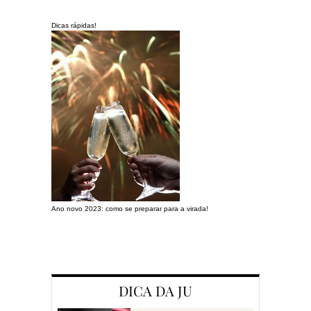
Dicas rápidas!
Ano novo 2023: como se preparar para a virada!
Preparando a c
DICA DA JU