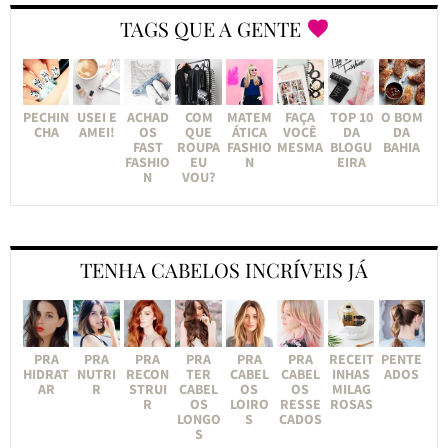
TAGS QUE A GENTE
PECHIN
USEI E
ACHAD
COM
MATEM
FAÇA
TOP 10
O BOM
CHA
AMEI!
OS
QUE
ÁTICA
VOCÊ
DA
DA
FAST
ROUPA
FASHIO
MESMA
BLOGU
BAHIA
FASHIO
EU
N
EIRA
N
VOU?
TENHA CABELOS INCRÍVEIS JÁ
PRA
PRA
PRA
PRA
PRA
PRA
RECEIT
PENTE
HIDRAT
NUTRI
RECON
TER
CABEL
CABEL
INHAS
ADOS
AR
R
STRUI
CABEL
OS
OS
MILAG
R
OS
LOIRO
RESSE
ROSAS
LONGO
S
CADOS
S