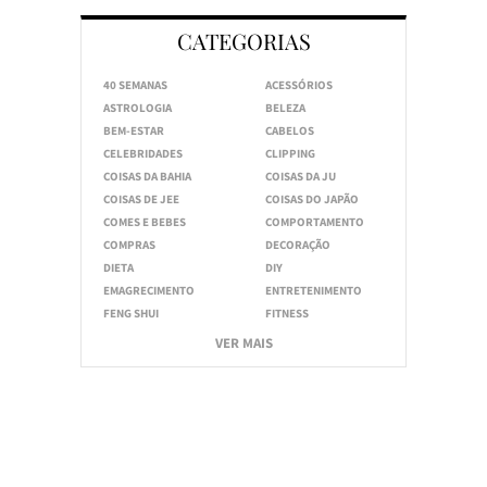
CATEGORIAS
40 SEMANAS
ACESSÓRIOS
ASTROLOGIA
BELEZA
BEM-ESTAR
CABELOS
CELEBRIDADES
CLIPPING
COISAS DA BAHIA
COISAS DA JU
COISAS DE JEE
COISAS DO JAPÃO
COMES E BEBES
COMPORTAMENTO
COMPRAS
DECORAÇÃO
DIETA
DIY
EMAGRECIMENTO
ENTRETENIMENTO
FENG SHUI
FITNESS
VER MAIS