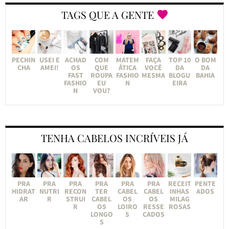
TAGS QUE A GENTE
PECHIN
USEI E
ACHAD
COM
MATEM
FAÇA
TOP 10
O BOM
CHA
AMEI!
OS
QUE
ÁTICA
VOCÊ
DA
DA
FAST
ROUPA
FASHIO
MESMA
BLOGU
BAHIA
FASHIO
EU
N
EIRA
N
VOU?
TENHA CABELOS INCRÍVEIS JÁ
PRA
PRA
PRA
PRA
PRA
PRA
RECEIT
PENTE
HIDRAT
NUTRI
RECON
TER
CABEL
CABEL
INHAS
ADOS
AR
R
STRUI
CABEL
OS
OS
MILAG
R
OS
LOIRO
RESSE
ROSAS
LONGO
S
CADOS
S