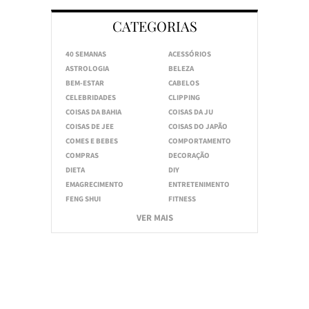
CATEGORIAS
40 SEMANAS
ACESSÓRIOS
ASTROLOGIA
BELEZA
BEM-ESTAR
CABELOS
CELEBRIDADES
CLIPPING
COISAS DA BAHIA
COISAS DA JU
COISAS DE JEE
COISAS DO JAPÃO
COMES E BEBES
COMPORTAMENTO
COMPRAS
DECORAÇÃO
DIETA
DIY
EMAGRECIMENTO
ENTRETENIMENTO
FENG SHUI
FITNESS
VER MAIS