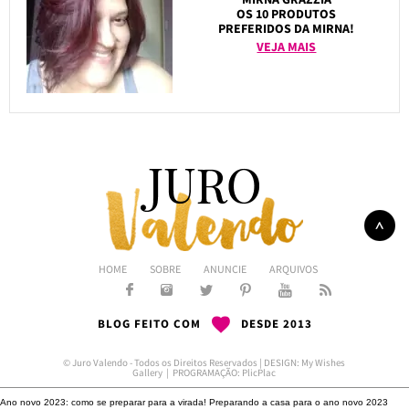
OS 10 PRODUTOS
PREFERIDOS DA MIRNA!
VEJA MAIS
HOME
SOBRE
ANUNCIE
ARQUIVOS
BLOG FEITO COM
DESDE 2013
© Juro Valendo - Todos os Direitos Reservados | DESIGN:
My Wishes
Gallery
| PROGRAMAÇÃO:
PlicPlac
Ano novo 2023: como se preparar para a virada!
Preparando a casa para o ano novo 2023