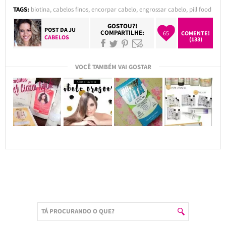
TAGS:
biotina
,
cabelos finos
,
encorpar cabelo
,
engrossar cabelo
,
pill food
GOSTOU?!
POST DA
JU
COMPARTILHE:
65
COMENTE!
CABELOS
(133)
VOCÊ TAMBÉM VAI GOSTAR