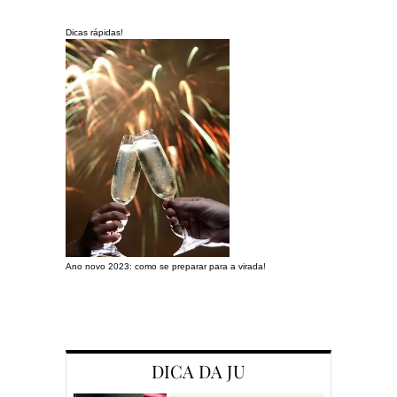
Dicas rápidas!
Ano novo 2023: como se preparar para a virada!
Preparando a c
DICA DA JU