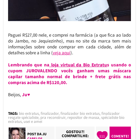
Paguei R$27,00 nele, e comprei na farmácia (a que fica ao lado
do Jambo, no Jequiezinho), mas no site da marca tem mais
informações sobre onde comprar em cada cidade, além de
detalhes sobre a linha (
veja aqui
).
Lembrando que na
loja virtual da Bio Extratu
s usando o
cupom JUROVALENDO vocês ganham umas máscara
capilar tamanho normal de brinde + frete grátis nas
compras acima de R$120,00.
Beijos,
Ju♥
TAGS:
bio extratus
,
finalizador
,
finalizador bio extratus
,
finalizador
resgate spécialiste
,
pra reconstruir
,
repositor de massa
,
spécialiste bio
extratus
,
usei e amei
GOSTOU?!
POST DA
JU
COMPARTILHE:
111
COMENTE!
CABELOS