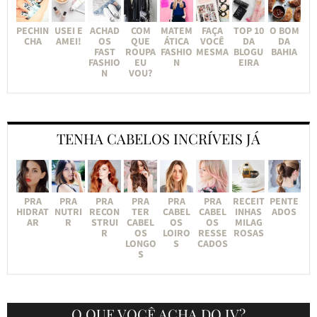
PECHIN
USEI E
ACHAD
COM
MATEM
FAÇA
TOP 10
O BOM
CHA
AMEI!
OS
QUE
ÁTICA
VOCÊ
DA
DA
FAST
ROUPA
FASHIO
MESMA
BLOGU
BAHIA
FASHIO
EU
N
EIRA
N
VOU?
TENHA CABELOS INCRÍVEIS JÁ
PRA
PRA
PRA
PRA
PRA
PRA
RECEIT
PENTE
HIDRAT
NUTRI
RECON
TER
CABEL
CABEL
INHAS
ADOS
AR
R
STRUI
CABEL
OS
OS
MILAG
R
OS
LOIRO
RESSE
ROSAS
LONGO
S
CADOS
S
O QUE VOCÊ ACHA DO JV?