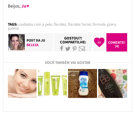
Beijos,
Ju♥
TAGS:
cuidados com a pele
,
flacidez
,
flacidez facial
,
fórmula gzero
,
galena
GOSTOU?!
POST DA
JU
COMPARTILHE:
49
COMENTE!
BELEZA
(4)
VOCÊ TAMBÉM VAI GOSTAR