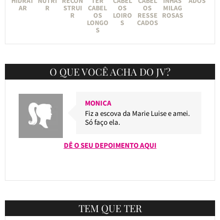
HIDRAT
NUTRI
RECON
TER
CABEL
CABEL
INHAS
ADOS
AR
R
STRUI
CABEL
OS
OS
MILAG
R
OS
LOIRO
RESSE
ROSAS
LONGO
S
CADOS
S
O QUE VOCÊ ACHA DO JV?
MONICA
Fiz a escova da Marie Luise e amei.
Só faço ela.
DÊ O SEU DEPOIMENTO AQUI
TEM QUE TER