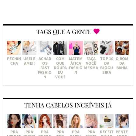
TAGS QUE A GENTE
PECHIN
USEI E
ACHAD
COM
MATEM
FAÇA
TOP 10
O BOM
CHA
AMEI!
OS
QUE
ÁTICA
VOCÊ
DA
DA
FAST
ROUPA
FASHIO
MESMA
BLOGU
BAHIA
FASHIO
EU
N
EIRA
N
VOU?
TENHA CABELOS INCRÍVEIS JÁ
PRA
PRA
PRA
PRA
PRA
PRA
RECEIT
PENTE