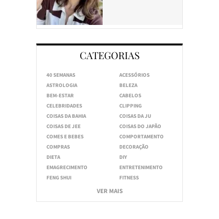
CATEGORIAS
40 SEMANAS
ACESSÓRIOS
ASTROLOGIA
BELEZA
BEM-ESTAR
CABELOS
CELEBRIDADES
CLIPPING
COISAS DA BAHIA
COISAS DA JU
COISAS DE JEE
COISAS DO JAPÃO
COMES E BEBES
COMPORTAMENTO
COMPRAS
DECORAÇÃO
DIETA
DIY
EMAGRECIMENTO
ENTRETENIMENTO
FENG SHUI
FITNESS
VER MAIS