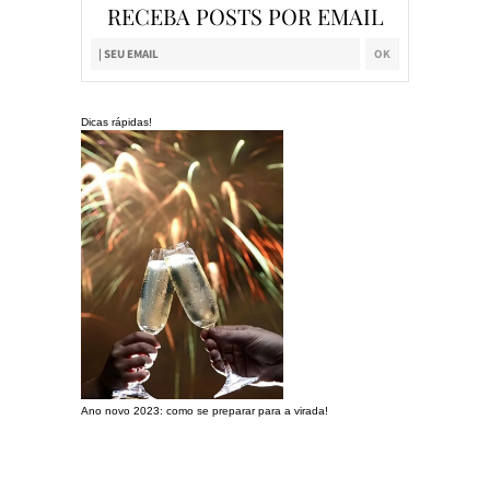
RECEBA POSTS POR EMAIL
Dicas rápidas!
Ano novo 2023: como se preparar para a virada!
Preparando a c