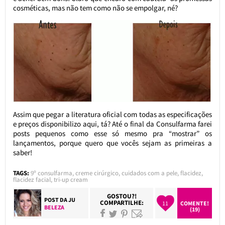
cosméticas, mas não tem como não se empolgar, né?
Assim que pegar a literatura oficial com todas as especificações
e preços disponibilizo aqui, tá? Até o final da Consulfarma farei
posts pequenos como esse só mesmo pra “mostrar” os
lançamentos, porque quero que vocês sejam as primeiras a
saber!
TAGS:
9º consulfarma
,
creme cirúrgico
,
cuidados com a pele
,
flacidez
,
flacidez facial
,
tri-up cream
GOSTOU?!
POST DA
JU
COMPARTILHE:
11
COMENTE!
BELEZA
(19)