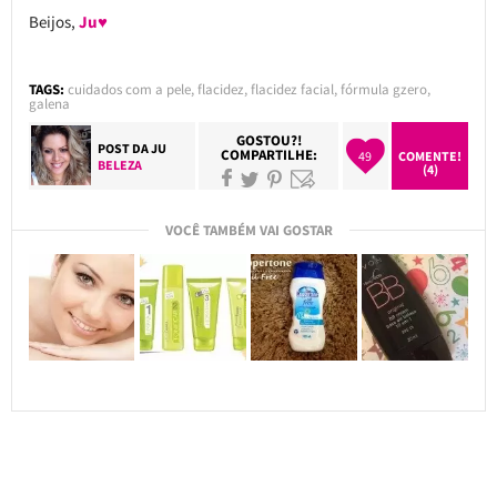
Beijos,
Ju♥
TAGS:
cuidados com a pele
,
flacidez
,
flacidez facial
,
fórmula gzero
,
galena
GOSTOU?!
POST DA
JU
COMPARTILHE:
49
COMENTE!
BELEZA
(4)
VOCÊ TAMBÉM VAI GOSTAR