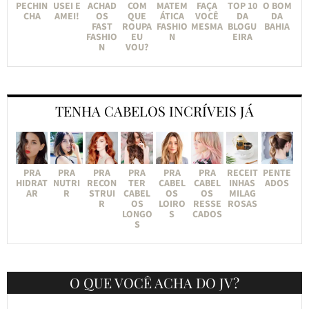
PECHIN
USEI E
ACHAD
COM
MATEM
FAÇA
TOP 10
O BOM
CHA
AMEI!
OS
QUE
ÁTICA
VOCÊ
DA
DA
FAST
ROUPA
FASHIO
MESMA
BLOGU
BAHIA
FASHIO
EU
N
EIRA
N
VOU?
TENHA CABELOS INCRÍVEIS JÁ
PRA
PRA
PRA
PRA
PRA
PRA
RECEIT
PENTE
HIDRAT
NUTRI
RECON
TER
CABEL
CABEL
INHAS
ADOS
AR
R
STRUI
CABEL
OS
OS
MILAG
R
OS
LOIRO
RESSE
ROSAS
LONGO
S
CADOS
S
O QUE VOCÊ ACHA DO JV?