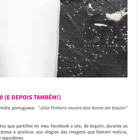
0 (E DEPOIS TAMBÉM!)
 mídia portuguesa:
“Júlia Pinheiro mostra boa forma em biquíni”
tos que partilhei no meu Facebook e site, de biquíni, durante as
rpresa e positiva: aos elogios das imagens que fizeram notícia,
e seguidores.