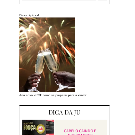
Dicas rápidas!
Ano novo 2023: como se preparar para a virada!
Preparando a cas
DICA DA JU
CABELO CAINDO E