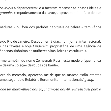
pós-45/50 a “aparecerem” e a fazerem repensar as nossas ideias e
grannies
(empoderamento das avós), aproveitando o fato de que
aduras – ou fora dos padrões habituais de beleza – tem vários
do Rio de Janeiro. Descobri-a há dias, num jornal internacional.
xo nas favelas e hoje
Cinderela
, proprietária de uma agência de
apenas sinônimo de mulheres altas, loiras e esculturais.
gar-me também do nome Zemeenah Rossi, esta modelo (que nunca
to de uma coleção de roupas de banho.
dora do mercado, apercebo-me de que as marcas estão atentas
umo, segundo o Relatório Euromonitor International:
Ageing
.
ode ser maravilhosa aos 30, charmosa aos 40, e irresistível para o