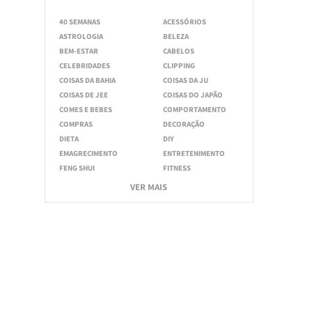
40 SEMANAS
ACESSÓRIOS
ASTROLOGIA
BELEZA
BEM-ESTAR
CABELOS
CELEBRIDADES
CLIPPING
COISAS DA BAHIA
COISAS DA JU
COISAS DE JEE
COISAS DO JAPÃO
COMES E BEBES
COMPORTAMENTO
COMPRAS
DECORAÇÃO
DIETA
DIY
EMAGRECIMENTO
ENTRETENIMENTO
FENG SHUI
FITNESS
VER MAIS