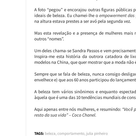
A foto “pegou” e encorajou outras figuras públicas 
ideais de beleza. Eu chamei-lhe o
empowerment das 
na altura estava prestes a ser avó pela segunda vez.
Mas esta revelação e a presença de mulheres mais m
outros “nomes”.
Um deles chama-se Sandra Passos e vem precisamente 
Inspira-me esta história da outrora catadora de li
modelos na China, que quer mostrar que a moda não é 
Sempre que se fala de beleza, nunca consigo desli
envelhece e) que aos 60 anos participou do lançamen
A beleza tem vários sinônimos e enquanto especta
àquela que é uma das 10 tendências mundiais de cons
Aqui apenas entre nós mulheres, e resumindo:
“Você p
resto da sua vida” – Coco Chanel.
TAGS:
beleza
,
comportamento
,
julia pinheiro