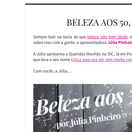
BELEZA AOS 50,
Sempre bati na tecla de que
beleza não tem idade
, 
sobre isso com a gente: a apresentadora
Júlia Pinhei
A Júlia apresenta o Queridas Manhãs na SIC, lá em Po
que leva o seu nome (
clica aqui pra ver, tem muita coi
Com vocês, a Júlia…