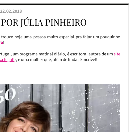
22.02.2018
 POR JÚLIA PINHEIRO
e trouxe hoje uma pessoa muito especial pra falar um pouquinho
ro
!
rtugal, um programa matinal diário, é escritora, autora de um
site
sa legal!
), e uma mulher que, além de linda, é incrível!