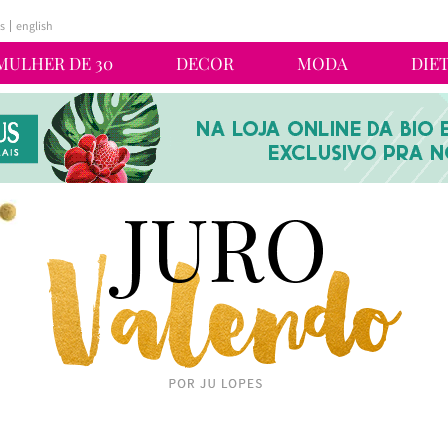
s
english
MULHER DE 30
DECOR
MODA
DIE