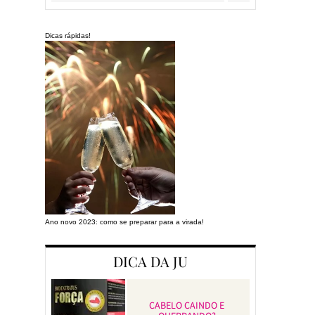
Dicas rápidas!
Ano novo 2023: como se preparar para a virada!
Preparando a cas
DICA DA JU
CABELO CAINDO E