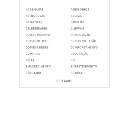
40 SEMANAS
ACESSÓRIOS
ASTROLOGIA
BELEZA
BEM-ESTAR
CABELOS
CELEBRIDADES
CLIPPING
COISAS DA BAHIA
COISAS DA JU
COISAS DE JEE
COISAS DO JAPÃO
COMES E BEBES
COMPORTAMENTO
COMPRAS
DECORAÇÃO
DIETA
DIY
EMAGRECIMENTO
ENTRETENIMENTO
FENG SHUI
FITNESS
VER MAIS