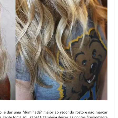
o, é dar uma “iluminada” maior ao redor do rosto e não marcar
o a gente toma sol, sabe? E também deixar as pontas
ligeiramente