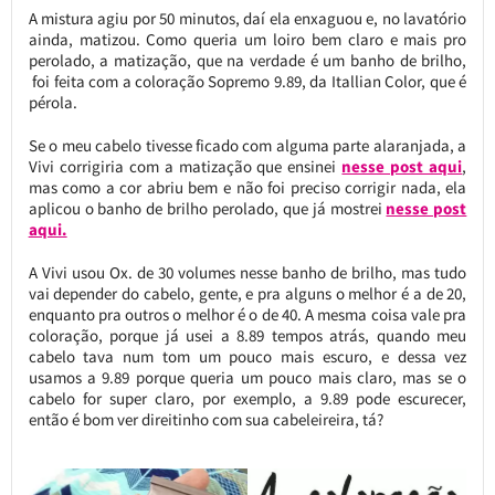
A mistura agiu por 50 minutos, daí ela enxaguou e, no lavatório
ainda, matizou. Como queria um loiro bem claro e mais pro
perolado, a matização, que na verdade é um banho de brilho,
foi feita com a coloração Sopremo 9.89, da Itallian Color, que é
pérola.
Se o meu cabelo tivesse ficado com alguma parte alaranjada, a
Vivi corrigiria com a matização que ensinei
nesse post aqui
,
mas como a cor abriu bem e não foi preciso corrigir nada, ela
aplicou o banho de brilho perolado, que já mostrei
nesse post
aqui.
A Vivi usou Ox. de 30 volumes nesse banho de brilho, mas tudo
vai depender do cabelo, gente, e pra alguns o melhor é a de 20,
enquanto pra outros o melhor é o de 40. A mesma coisa vale pra
coloração, porque já usei a 8.89 tempos atrás, quando meu
cabelo tava num tom um pouco mais escuro, e dessa vez
usamos a 9.89 porque queria um pouco mais claro, mas se o
cabelo for super claro, por exemplo, a 9.89 pode escurecer,
então é bom ver direitinho com sua cabeleireira, tá?