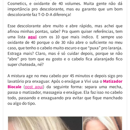
Cosmetics, e oxidante de 40 volumes. Muita gente não dá
importância pro descolorante, mas eu garanto que um bom
descolorante faz T-O-D-A diferença!
Esse descolorante abre muito e abre rápido, mas achei que
afinou minhas pontas, sabe? Pra quem quiser referências, tem
uma lista
aqui
com os 10 que mais indico. E sempre uso
oxidante de 40 porque o de 30 não abre o suficiente no meu
caso, que tenho o cabelo muito escuro e que “puxa” pro laranja.
Estraga mais? Claro, mas é só cuidar depois, porque se não
“abre” pro tom que eu gosto e o cabelo fica alaranjado fico
super chateada, né?
A mistura age no meu cabelo por 45 minutos e depois sigo pro
lavatório pra enxaguar. Após o enxágue a Vivi usa o
Matizador
Biocale
(
post aqui
) da seguinte forma: separa uma mecha,
passa o matizador, massageia e enxágue. Ela faz isso no cabelo
todo, passando e enxaguando pra evitar que fique manchado
ou algo do tipo.