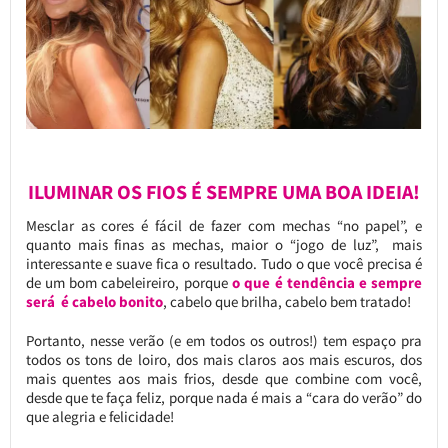
ILUMINAR OS FIOS É SEMPRE UMA BOA IDEIA!
Mesclar as cores é fácil de fazer com mechas “no papel”, e
quanto mais finas as mechas, maior o “jogo de luz”, mais
interessante e suave fica o resultado. Tudo o que você precisa é
de um bom cabeleireiro, porque
o que é tendência e sempre
será é cabelo bonito
, cabelo que brilha, cabelo bem tratado!
Portanto, nesse verão (e em todos os outros!) tem espaço pra
todos os tons de loiro, dos mais claros aos mais escuros, dos
mais quentes aos mais frios, desde que combine com você,
desde que te faça feliz, porque nada é mais a “cara do verão” do
que alegria e felicidade!