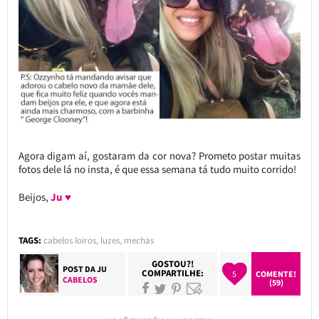
Agora digam aí, gostaram da cor nova? Prometo postar muitas
fotos dele lá no insta, é que essa semana tá tudo muito corrido!
Beijos,
Ju ♥
TAGS:
cabelos loiros
,
luzes
,
mechas
GOSTOU?!
POST DA
JU
COMPARTILHE:
5
COMENTE!
CABELOS
(59)