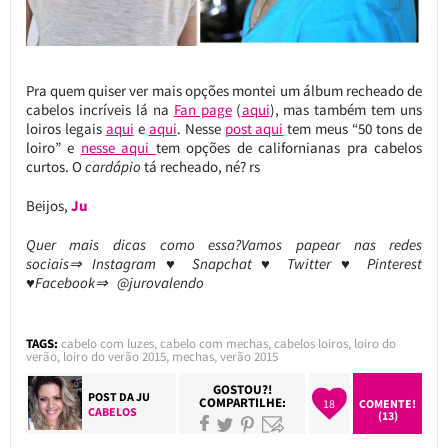
Pra quem quiser ver mais opções montei um álbum recheado de
cabelos incríveis lá na
Fan page
(
aqui
), mas também tem uns
loiros legais
aqui
e
aqui
. Nesse
post aqui
tem meus “50 tons de
loiro” e
nesse aqui
tem opções de californianas pra cabelos
curtos. O
cardápio
tá recheado, né? rs
Beijos,
Ju
Quer mais dicas como essa?Vamos papear nas redes
sociais⇒ Instagram ♥ Snapchat ♥ Twitter ♥ Pinterest
♥Facebook⇒ @jurovalendo
TAGS:
cabelo com luzes
,
cabelo com mechas
,
cabelos loiros
,
loiro do
verão
,
loiro do verão 2015
,
mechas
,
verão 2015
GOSTOU?!
POST DA
JU
COMPARTILHE:
18
COMENTE!
CABELOS
(13)