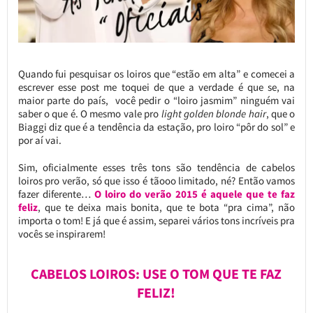
Quando fui pesquisar os loiros que “estão em alta” e comecei a
escrever esse post me toquei de que a verdade é que se, na
maior parte do país, você pedir o “loiro jasmim” ninguém vai
saber o que é. O mesmo vale pro
light golden blonde hair
, que o
Biaggi diz que é a tendência da estação, pro loiro “pôr do sol” e
por aí vai.
Sim, oficialmente esses três tons são tendência de cabelos
loiros pro verão, só que isso é tãooo limitado, né? Então vamos
fazer diferente…
O loiro do verão 2015 é aquele que te faz
feliz
, que te deixa mais bonita, que te bota “pra cima”, não
importa o tom! E já que é assim, separei vários tons incríveis pra
vocês se inspirarem!
CABELOS LOIROS: USE O TOM QUE TE FAZ
FELIZ!