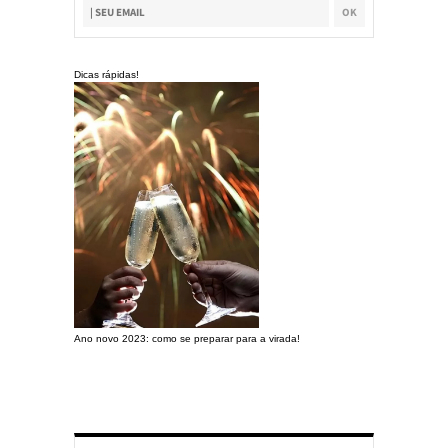
Dicas rápidas!
Ano novo 2023: como se preparar para a virada!
Preparando a c