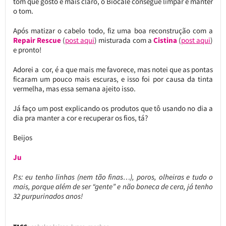
tom que gosto é mais claro, o Biocale consegue limpar e manter
o tom.
Após matizar o cabelo todo, fiz uma boa reconstrução com a
Repair Rescue
(
post aqui
) misturada com a
Cistina
(
post aqui
)
e pronto!
Adorei a cor, é a que mais me favorece, mas notei que as pontas
ficaram um pouco mais escuras, e isso foi por causa da tinta
vermelha, mas essa semana ajeito isso.
Já faço um post explicando os produtos que tô usando no dia a
dia pra manter a cor e recuperar os fios, tá?
Beijos
Ju
P.s: eu tenho linhas (nem tão finas…), poros, olheiras e tudo o
mais, porque além de ser “gente” e não boneca de cera, já tenho
32 purpurinados anos!