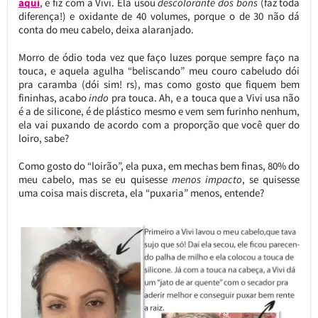
aqui
, e fiz com a Vivi. Ela usou
descolorante dos bons
(faz toda
diferença!) e oxidante de 40 volumes, porque o de 30 não dá
conta do meu cabelo, deixa alaranjado.
Morro de ódio toda vez que faço luzes porque sempre faço na
touca, e aquela agulha “beliscando” meu couro cabeludo dói
pra caramba (dói sim! rs), mas como gosto que fiquem bem
fininhas, acabo
indo
pra touca. Ah, e a touca que a Vivi usa não
é a de silicone, é de plástico mesmo e vem sem furinho nenhum,
ela vai puxando de acordo com a proporção que você quer do
loiro, sabe?
Como gosto do “loirão”, ela puxa, em mechas bem finas, 80% do
meu cabelo, mas se eu quisesse
menos impacto
, se quisesse
uma coisa mais discreta, ela “puxaria” menos, entende?