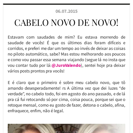
06.07.2015
CABELO NOVO DE NOVO!
Estavam com saudades de mim? Eu estava morrendo de
saudade de vocês! É que os últimos dias foram difíceis e
corridos, e preferi me dar um tempo ao invés de deixar as coisas
no piloto automático, sabe? Mas estou melhorando aos poucos
e como vou passar essa semana viajando (segue lá no insta que
vou contar tudo por lá:
@JuroValendo
), sentei hoje pra deixar
vários posts prontos pra vocês!
E é claro que o primeiro é sobre meu cabelo novo, que tô
amando desesperadamente! rs A última vez que dei luzes “de
verdade”, no cabelo todo, foi em agosto do ano passado, e de lá
pra cá fui retocando só por cima, coisa pouca, porque sei que o
retoque mensal, como eu gosto de fazer, detona o cabelo, afina,
enfraquece, enfim, não é legal.