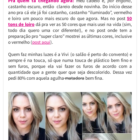
Pra quem tá chegando agora:
meu cabelo é,
por engano
,
castanho escuro, então clareio desde novinha. Do início desse
ano pra cá ele já foi castanho, castanho “iluminado”, vermelho
e loiro um pouco mais escuro do que agora. Mas no post
50
tons de loiro
dá pra ver as 50 cores que mais usei na vida (sim,
todo dia quero uma cor diferente!), e no post onde tem a
preparação pro “super claro” mostrei as últimas cores, inclusive
o vermelho (
post aqui
).
Quem faz minhas luzes é a Vivi (o salão é perto do convento) e
sempre é na touca, só que numa touca de plástico bem fino e
sem furos, porque ela vai fazer os furos de acordo com a
quantidade que a gente quer que seja descolorido. Dessa vez
pedi 80% com aquela agulha
matadora
bem fina.