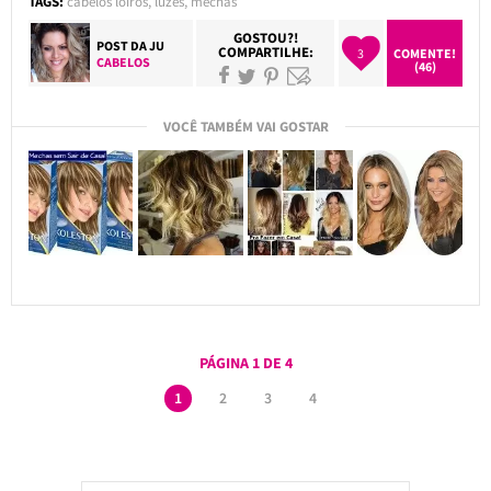
TAGS:
cabelos loiros
,
luzes
,
mechas
GOSTOU?!
POST DA
JU
COMPARTILHE:
3
COMENTE!
CABELOS
(46)
VOCÊ TAMBÉM VAI GOSTAR
PÁGINA 1 DE 4
1
2
3
4