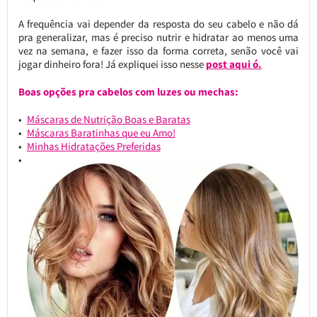
A frequência vai depender da resposta do seu cabelo e não dá
pra generalizar, mas é preciso nutrir e hidratar ao menos uma
vez na semana, e fazer isso da forma correta, senão você vai
jogar dinheiro fora! Já expliquei isso nesse
post aqui ó.
Boas opções pra cabelos com luzes ou mechas:
Máscaras de Nutrição Boas e Baratas
Máscaras Baratinhas que eu Amo!
Minhas Hidratações Preferidas