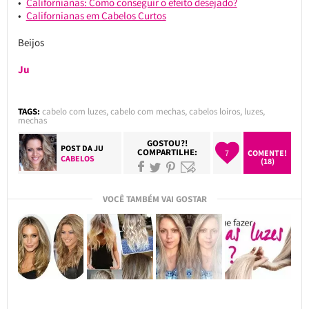
Californianas: Como conseguir o efeito desejado?
Californianas em Cabelos Curtos
Beijos
Ju
TAGS:
cabelo com luzes
,
cabelo com mechas
,
cabelos loiros
,
luzes
,
mechas
GOSTOU?!
POST DA
JU
COMPARTILHE:
7
COMENTE!
CABELOS
(18)
VOCÊ TAMBÉM VAI GOSTAR