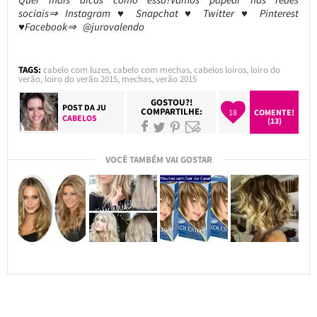
sociais⇒ Instagram ♥ Snapchat ♥ Twitter ♥ Pinterest
♥Facebook⇒ @jurovalendo
TAGS:
cabelo com luzes
,
cabelo com mechas
,
cabelos loiros
,
loiro do
verão
,
loiro do verão 2015
,
mechas
,
verão 2015
GOSTOU?!
POST DA
JU
COMPARTILHE:
18
COMENTE!
CABELOS
(13)
VOCÊ TAMBÉM VAI GOSTAR