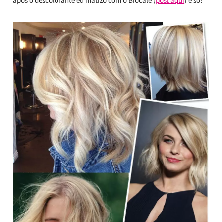
após o descolorante eu matizo com o Biocale (
post aqui
) e só!