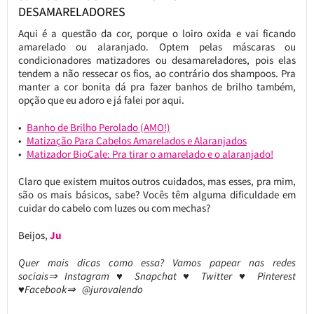
DESAMARELADORES
Aqui é a questão da cor, porque o loiro oxida e vai ficando
amarelado ou alaranjado. Optem pelas máscaras ou
condicionadores matizadores ou desamareladores, pois elas
tendem a não ressecar os fios, ao contrário dos shampoos. Pra
manter a cor bonita dá pra fazer banhos de brilho também,
opção que eu adoro e já falei por aqui.
Banho de Brilho Perolado (AMO!)
Matização Para Cabelos Amarelados e Alaranjados
Matizador BioCale: Pra tirar o amarelado e o alaranjado!
Claro que existem muitos outros cuidados, mas esses, pra mim,
são os mais básicos, sabe? Vocês têm alguma dificuldade em
cuidar do cabelo com luzes ou com mechas?
Beijos,
Ju
Quer mais dicas como essa? Vamos papear nas redes
sociais⇒ Instagram ♥ Snapchat ♥ Twitter ♥ Pinterest
♥Facebook⇒ @jurovalendo