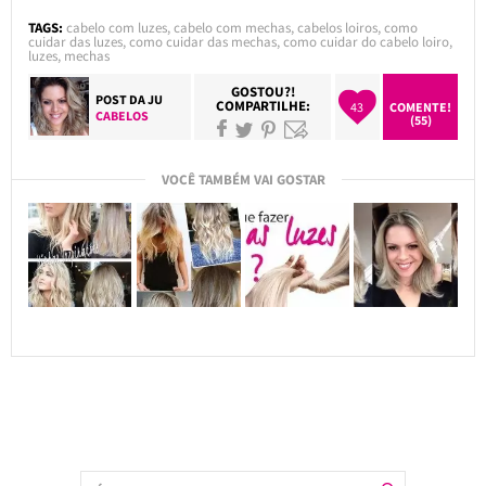
TAGS:
cabelo com luzes
,
cabelo com mechas
,
cabelos loiros
,
como
cuidar das luzes
,
como cuidar das mechas
,
como cuidar do cabelo loiro
,
luzes
,
mechas
GOSTOU?!
POST DA
JU
COMPARTILHE:
43
COMENTE!
CABELOS
(55)
VOCÊ TAMBÉM VAI GOSTAR