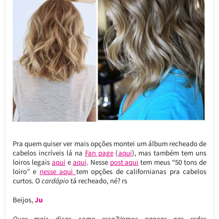
Pra quem quiser ver mais opções montei um álbum recheado de
cabelos incríveis lá na
Fan page
(
aqui
), mas também tem uns
loiros legais
aqui
e
aqui
. Nesse
post aqui
tem meus “50 tons de
loiro” e
nesse aqui
tem opções de californianas pra cabelos
curtos. O
cardápio
tá recheado, né? rs
Beijos,
Ju
Quer mais dicas como essa?Vamos papear nas redes