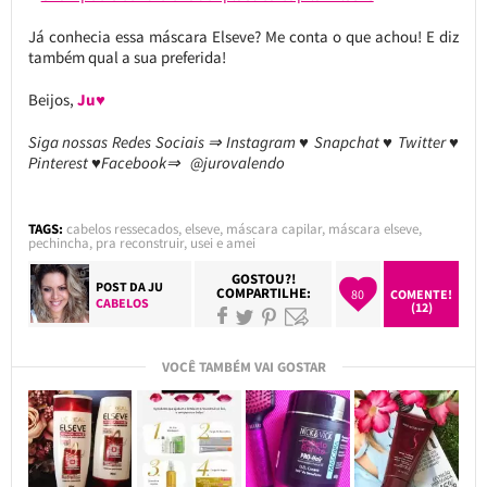
Já conhecia essa máscara Elseve? Me conta o que achou! E diz
também qual a sua preferida!
Beijos,
Ju♥
Siga nossas Redes Sociais ⇒ Instagram ♥ Snapchat ♥ Twitter ♥
Pinterest ♥Facebook⇒ @jurovalendo
TAGS:
cabelos ressecados
,
elseve
,
máscara capilar
,
máscara elseve
,
pechincha
,
pra reconstruir
,
usei e amei
GOSTOU?!
POST DA
JU
COMPARTILHE:
80
COMENTE!
CABELOS
(12)
VOCÊ TAMBÉM VAI GOSTAR