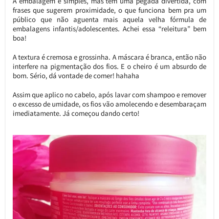
A embalagem é simples, mas tem uma pegada divertida, com
frases que sugerem proximidade, o que funciona bem pra um
público que não aguenta mais aquela velha fórmula de
embalagens infantis/adolescentes. Achei essa “releitura” bem
boa!
A textura é cremosa e grossinha. A máscara é branca, então não
interfere na pigmentação dos fios. E o cheiro é um absurdo de
bom. Sério, dá vontade de comer! hahaha
Assim que aplico no cabelo, após lavar com shampoo e remover
o excesso de umidade, os fios vão amolecendo e desembaraçam
imediatamente. Já começou dando certo!