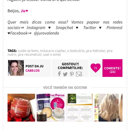
Beijos,
Ju♥
Quer mais dicas como essa? Vamos papear nas redes
sociais⇒ Instagram ♥ Snapchat ♥ Twitter ♥ Pinterest
♥Facebook⇒ @jurovalendo
TAGS:
cuide-se bem
,
máscara capilar
,
o boticário
,
pra hidratar
,
pra
nutrir
,
pra reconstruir
,
usei e amei
GOSTOU?!
POST DA
JU
COMPARTILHE:
75
COMENTE!
CABELOS
(21)
VOCÊ TAMBÉM VAI GOSTAR