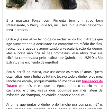
E a máscara Força com Pimenta tem um ativo bem
interessante, o Bioxyl, que foi, inclusive, o que mais despertou
meu interesse.
O Bioxyl é um ativo tecnológico exclusivo da Bio Extratus que
age aumentando a densidade e o comprimento médio dos fios,
reduzindo a queda e aumentando a vascularização da derme.
Mas a coisa não fica só nas promessas: esse ativo teve sua
eficácia comprovada pelo Instituto de Química da USP! Ó a Bio
Extratus me enchendo de orgulho!
Sou super fã da marca, que uso desde os meus 16 anos. Quero
dizer, aliás, que a linha de tutano levava todo o dinheiro do meu
lanche na escola, porque mainha só me dava um
finalizador de
Tutano
por mês, e eu, que na época tinha o cabelo muito
cacheado e cheio, usava dois potinhos por mês, além da
máscara, do shampoo, do condicionador e por aí vai.
Aí tinha que juntar o dinheiro do lanche pra comprar, né? rs
Mas, vamos pra resenha senão passo o dia todo contando