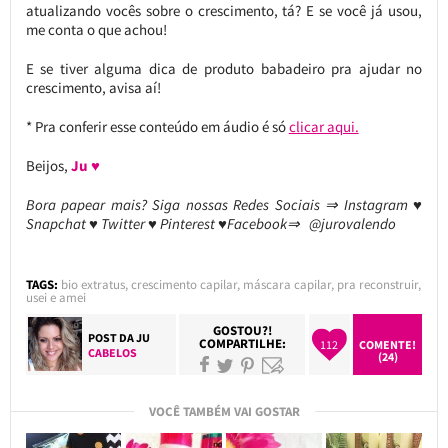
atualizando vocês sobre o crescimento, tá? E se você já usou,
me conta o que achou!
E se tiver alguma dica de produto babadeiro pra ajudar no
crescimento, avisa aí!
* Pra conferir esse conteúdo em áudio é só
clicar aqui.
Beijos,
Ju ♥
Bora papear mais? Siga nossas Redes Sociais ⇒ Instagram ♥
Snapchat ♥ Twitter ♥ Pinterest ♥Facebook⇒ @jurovalendo
TAGS:
bio extratus
,
crescimento capilar
,
máscara capilar
,
pra reconstruir
,
usei e amei
GOSTOU?!
POST DA
JU
COMPARTILHE:
112
COMENTE!
CABELOS
(24)
VOCÊ TAMBÉM VAI GOSTAR