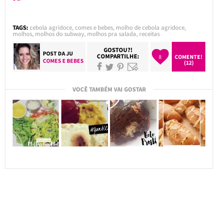
TAGS:
cebola agridoce
,
comes e bebes
,
molho de cebola agridoce
,
molhos
,
molhos do subway
,
molhos pra salada
,
receitas
GOSTOU?!
POST DA
JU
COMPARTILHE:
8
COMENTE!
COMES E BEBES
(12)
VOCÊ TAMBÉM VAI GOSTAR