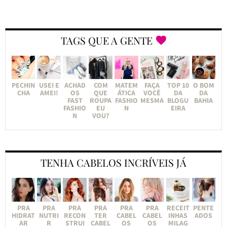
TAGS QUE A GENTE
PECHIN
USEI E
ACHAD
COM
MATEM
FAÇA
TOP 10
O BOM
CHA
AMEI!
OS
QUE
ÁTICA
VOCÊ
DA
DA
FAST
ROUPA
FASHIO
MESMA
BLOGU
BAHIA
FASHIO
EU
N
EIRA
N
VOU?
TENHA CABELOS INCRÍVEIS JÁ
PRA
PRA
PRA
PRA
PRA
PRA
RECEIT
PENTE
HIDRAT
NUTRI
RECON
TER
CABEL
CABEL
INHAS
ADOS
AR
R
STRUI
CABEL
OS
OS
MILAG