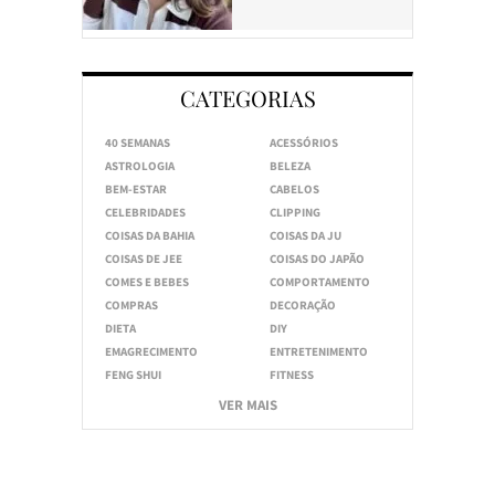
CATEGORIAS
40 SEMANAS
ACESSÓRIOS
ASTROLOGIA
BELEZA
BEM-ESTAR
CABELOS
CELEBRIDADES
CLIPPING
COISAS DA BAHIA
COISAS DA JU
COISAS DE JEE
COISAS DO JAPÃO
COMES E BEBES
COMPORTAMENTO
COMPRAS
DECORAÇÃO
DIETA
DIY
EMAGRECIMENTO
ENTRETENIMENTO
FENG SHUI
FITNESS
VER MAIS