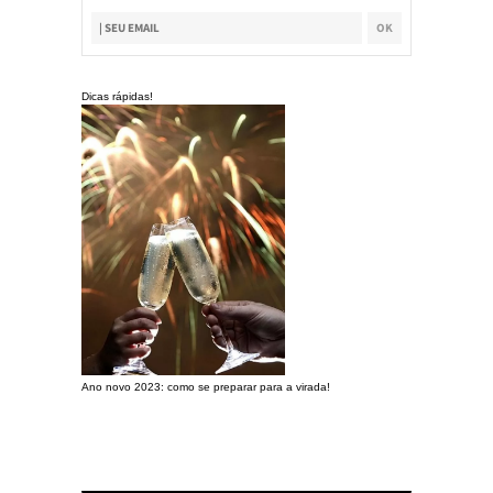
Dicas rápidas!
Ano novo 2023: como se preparar para a virada!
Preparando a c