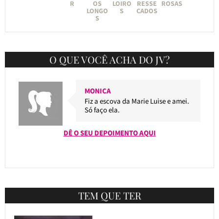
R
OS
LOIRO
RESSE
ROSAS
LONGO
S
CADOS
S
O QUE VOCÊ ACHA DO JV?
MONICA
Fiz a escova da Marie Luise e amei.
Só faço ela.
DÊ O SEU DEPOIMENTO AQUI
TEM QUE TER