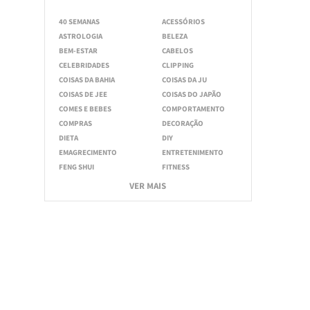
40 SEMANAS
ACESSÓRIOS
ASTROLOGIA
BELEZA
BEM-ESTAR
CABELOS
CELEBRIDADES
CLIPPING
COISAS DA BAHIA
COISAS DA JU
COISAS DE JEE
COISAS DO JAPÃO
COMES E BEBES
COMPORTAMENTO
COMPRAS
DECORAÇÃO
DIETA
DIY
EMAGRECIMENTO
ENTRETENIMENTO
FENG SHUI
FITNESS
VER MAIS