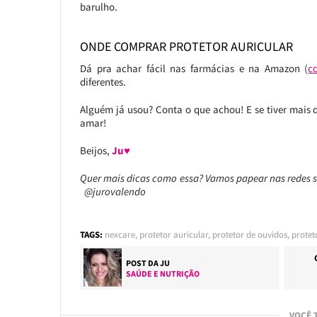
barulho.
ONDE COMPRAR PROTETOR AURICULAR
Dá pra achar fácil nas farmácias e na Amazon (
c
diferentes.
Alguém já usou? Conta o que achou! E se tiver mais d
amar!
Beijos,
Ju♥
Quer mais dicas como essa? Vamos papear nas redes 
@jurovalendo
TAGS:
nexcare
,
protetor auricular
,
protetor de ouvidos
,
protet
POST DA
JU
SAÚDE E NUTRIÇÃO
VOCÊ 