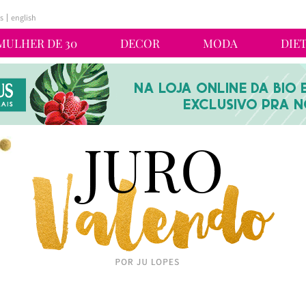
s
english
MULHER DE 30
DECOR
MODA
DIE