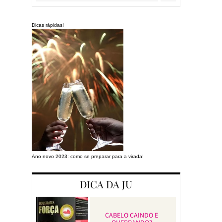
Dicas rápidas!
Ano novo 2023: como se preparar para a virada!
Preparando a cas
DICA DA JU
CABELO CAINDO E