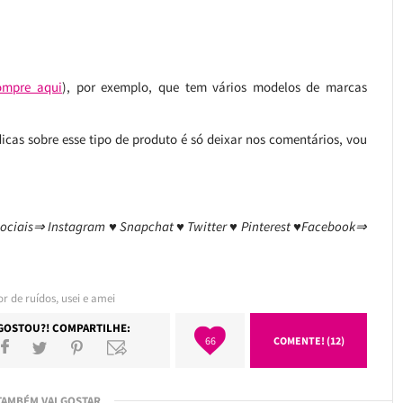
ompre aqui
), por exemplo, que tem vários modelos de marcas
icas sobre esse tipo de produto é só deixar nos comentários, vou
sociais⇒ Instagram ♥ Snapchat ♥ Twitter ♥ Pinterest ♥Facebook⇒
or de ruídos
,
usei e amei
GOSTOU?! COMPARTILHE:
66
COMENTE! (12)
TAMBÉM VAI GOSTAR