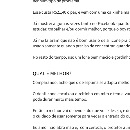
nenhum tipo de problema.
Esse custa R$21,40 o par, e vem com uma caixinha ma
Já mostrei algumas vezes tanto no Facebook quanto 
estudar, trabalhar e/ou dormir melhor, porque o boy
Já me falaram que não é bom usar o de silicone pra
usado somente quando preciso de concentrar, quando
No resto do tempo, uso um fone bem macio e gordinho
QUAL É MELHOR?
Comparando, acho que o de espuma se adapta melhor a
O de silicone encaixou direitinho em mim e tem a van
pode durar muito mais tempo.
Então, o melhor vai depender do que você deseja, e d
o cuidado de usar somente para vedar a entrada do ouv
Eu amo, não abro mão e, com certeza, o protetor au