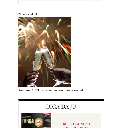
Dicas rápidas!
Ano novo 2023: como se preparar para a virada!
Preparando a cas
DICA DA JU
CABELO CAINDO E