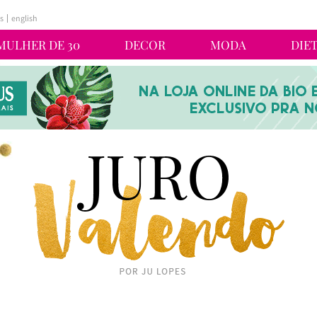
s
english
MULHER DE 30
DECOR
MODA
DIE