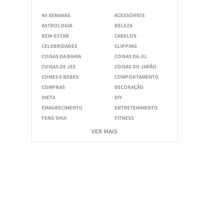
40 SEMANAS
ACESSÓRIOS
ASTROLOGIA
BELEZA
BEM-ESTAR
CABELOS
CELEBRIDADES
CLIPPING
COISAS DA BAHIA
COISAS DA JU
COISAS DE JEE
COISAS DO JAPÃO
COMES E BEBES
COMPORTAMENTO
COMPRAS
DECORAÇÃO
DIETA
DIY
EMAGRECIMENTO
ENTRETENIMENTO
FENG SHUI
FITNESS
VER MAIS