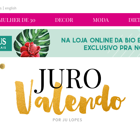
s
english
MULHER DE 30
DECOR
MODA
DIE