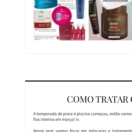
COMO TRATAR 
A temporada de praia e piscina começou, então vamos
fios inteiros em março! rs
Nesse post vamos focar em máscaras e tratamento