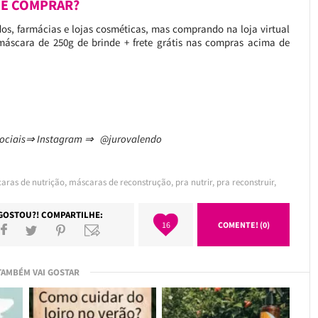
E COMPRAR?
os, farmácias e lojas cosméticas, mas comprando na loja virtual
cara de 250g de brinde + frete grátis nas compras acima de
 sociais⇒ Instagram ⇒ @jurovalendo
aras de nutrição
,
máscaras de reconstrução
,
pra nutrir
,
pra reconstruir
,
GOSTOU?! COMPARTILHE:
16
COMENTE! (0)
TAMBÉM VAI GOSTAR