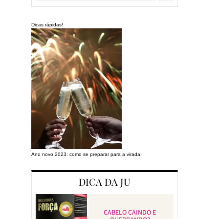
Dicas rápidas!
Ano novo 2023: como se preparar para a virada!
Preparando a cas
DICA DA JU
CABELO CAINDO E