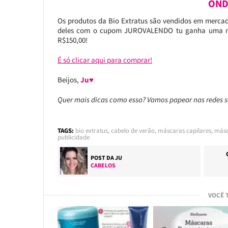
OND
Os produtos da Bio Extratus são vendidos em mercad
deles com o cupom JUROVALENDO tu ganha uma más
R$150,00!
É só clicar aqui para comprar!
Beijos,
Ju♥
Quer mais dicas como essa? Vamos papear nas redes
TAGS:
bio extratus
,
cabelo de verão
,
máscaras capilares
,
másc
publicidade
POST DA
JU
CABELOS
VOCÊ 