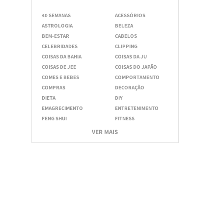
40 SEMANAS
ACESSÓRIOS
ASTROLOGIA
BELEZA
BEM-ESTAR
CABELOS
CELEBRIDADES
CLIPPING
COISAS DA BAHIA
COISAS DA JU
COISAS DE JEE
COISAS DO JAPÃO
COMES E BEBES
COMPORTAMENTO
COMPRAS
DECORAÇÃO
DIETA
DIY
EMAGRECIMENTO
ENTRETENIMENTO
FENG SHUI
FITNESS
VER MAIS