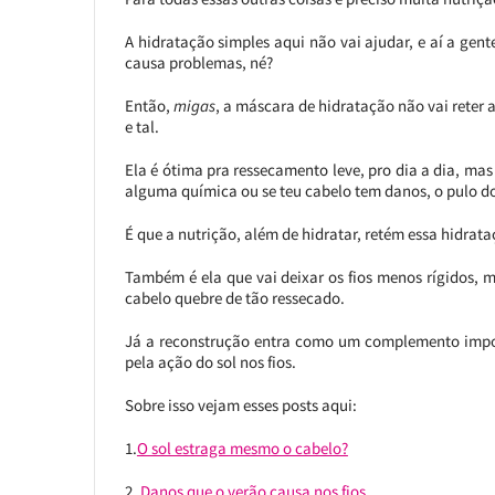
A hidratação simples aqui não vai ajudar, e aí a gen
causa problemas, né?
Então,
migas
, a máscara de hidratação não vai reter a 
e tal.
Ela é ótima pra ressecamento leve, pro dia a dia, mas
alguma química ou se teu cabelo tem danos, o pulo do
É que a nutrição, além de hidratar, retém essa hidrataç
Também é ela que vai deixar os fios menos rígidos, m
cabelo quebre de tão ressecado.
Já a reconstrução entra como um complemento import
pela ação do sol nos fios.
Sobre isso vejam esses posts aqui:
1.
O sol estraga mesmo o cabelo?
2.
Danos que o verão causa nos fios