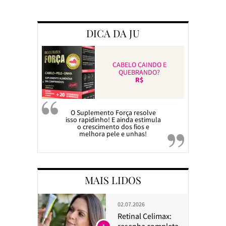
Preparando a c
DICA DA JU
CABELO CAINDO E
QUEBRANDO?
R$
O Suplemento Força resolve
isso rapidinho! E ainda estimula
o crescimento dos fios e
melhora pele e unhas!
MAIS LIDOS
02.07.2026
Retinal Celimax:
resenha completa