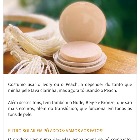
Costumo usar o Ivory ou o Peach, a depender do tanto que
minha pele tava clarinha, mas agora tô usando o Peach.
Além desses tons, tem também o Nude, Beige e Bronze, que são
mais escuros, além do translúcido, que funciona em todos os
tons de pele.
FILTRO SOLAR EM PÓ ADCOS: VAMOS AOS FATOS!
O produto vem numa daquelas embalagens de pó compacto,