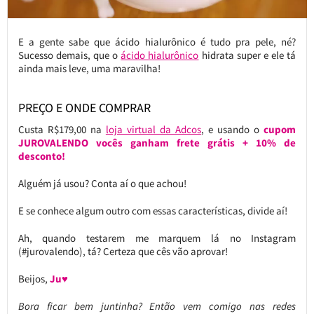
E a gente sabe que ácido hialurônico é tudo pra pele, né?
Sucesso demais, que o
ácido hialurônico
hidrata super e ele tá
ainda mais leve, uma maravilha!
PREÇO E ONDE COMPRAR
Custa R$179,00 na
loja virtual da Adcos
, e usando o
cupom
JUROVALENDO vocês ganham frete grátis + 10% de
desconto!
Alguém já usou? Conta aí o que achou!
E se conhece algum outro com essas características, divide aí!
Ah, quando testarem me marquem lá no Instagram
(#jurovalendo), tá? Certeza que cês vão aprovar!
Beijos,
Ju♥
Bora ficar bem juntinha? Então vem comigo nas redes