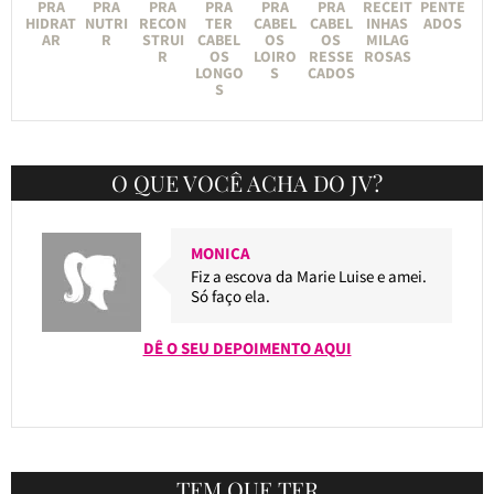
PRA
PRA
PRA
PRA
PRA
PRA
RECEIT
PENTE
HIDRAT
NUTRI
RECON
TER
CABEL
CABEL
INHAS
ADOS
AR
R
STRUI
CABEL
OS
OS
MILAG
R
OS
LOIRO
RESSE
ROSAS
LONGO
S
CADOS
S
O QUE VOCÊ ACHA DO JV?
MONICA
Fiz a escova da Marie Luise e amei.
Só faço ela.
DÊ O SEU DEPOIMENTO AQUI
TEM QUE TER