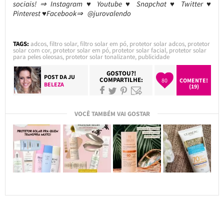
sociais! ⇒ Instagram ♥ Youtube ♥ Snapchat ♥ Twitter ♥
Pinterest ♥Facebook⇒ @jurovalendo
TAGS:
adcos
,
filtro solar
,
filtro solar em pó
,
protetor solar adcos
,
protetor
solar com cor
,
protetor solar em pó
,
protetor solar facial
,
protetor solar
para peles oleosas
,
protetor solar tonalizante
,
publicidade
GOSTOU?!
POST DA
JU
COMPARTILHE:
80
COMENTE!
BELEZA
(19)
VOCÊ TAMBÉM VAI GOSTAR