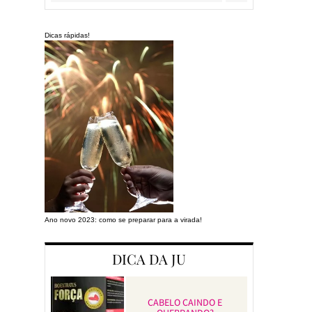
Dicas rápidas!
Ano novo 2023: como se preparar para a virada!
Preparando a cas
DICA DA JU
CABELO CAINDO E