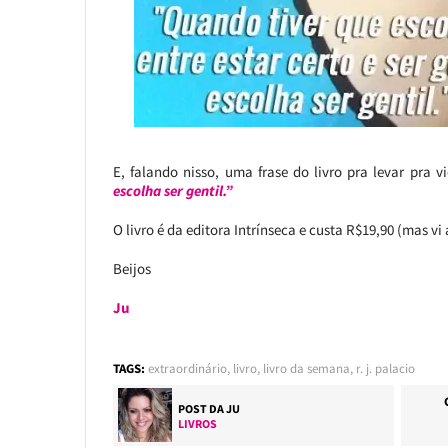
E, falando nisso, uma frase do livro pra levar pra v
escolha ser gentil.”
O livro é da editora Intrínseca e custa R$19,90 (mas vi 
Beijos
Ju
TAGS:
extraordinário
,
livro
,
livro da semana
,
r. j. palacio
POST DA
JU
LIVROS