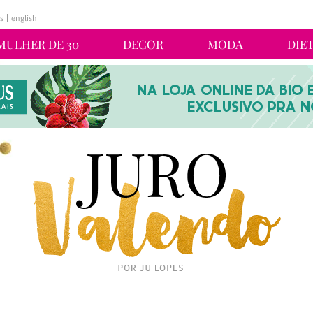
s
english
MULHER DE 30
DECOR
MODA
DIE