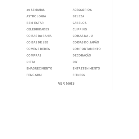
40 SEMANAS
ACESSÓRIOS
ASTROLOGIA
BELEZA
BEM-ESTAR
CABELOS
CELEBRIDADES
CLIPPING
COISAS DA BAHIA
COISAS DA JU
COISAS DE JEE
COISAS DO JAPÃO
COMES E BEBES
COMPORTAMENTO
COMPRAS
DECORAÇÃO
DIETA
DIY
EMAGRECIMENTO
ENTRETENIMENTO
FENG SHUI
FITNESS
VER MAIS