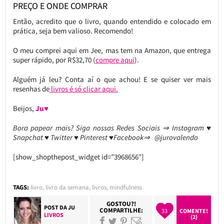
PREÇO E ONDE COMPRAR
Então, acredito que o livro, quando entendido e colocado em
prática, seja bem valioso. Recomendo!
O meu comprei aqui em Jee, mas tem na Amazon, que entrega
super rápido, por R$32,70 (
compre aqui
).
Alguém já leu? Conta aí o que achou! E se quiser ver mais
resenhas de
livros é só clicar aqui.
Beijos,
Ju♥
Bora papear mais? Siga nossas Redes Sociais ⇒ Instagram ♥
Snapchat ♥ Twitter ♥ Pinterest ♥Facebook⇒ @jurovalendo
[show_shopthepost_widget id=”3968656″]
TAGS:
livro
,
livro da semana
,
livros
,
mindfulness
GOSTOU?!
POST DA
JU
COMPARTILHE:
33
COMENTE!
LIVROS
(2)