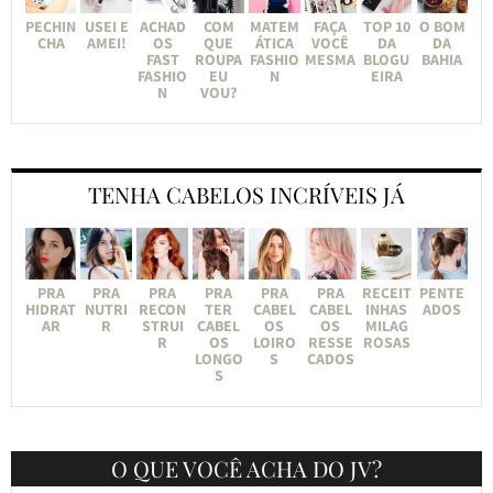
PECHIN
USEI E
ACHAD
COM
MATEM
FAÇA
TOP 10
O BOM
CHA
AMEI!
OS
QUE
ÁTICA
VOCÊ
DA
DA
FAST
ROUPA
FASHIO
MESMA
BLOGU
BAHIA
FASHIO
EU
N
EIRA
N
VOU?
TENHA CABELOS INCRÍVEIS JÁ
PRA
PRA
PRA
PRA
PRA
PRA
RECEIT
PENTE
HIDRAT
NUTRI
RECON
TER
CABEL
CABEL
INHAS
ADOS
AR
R
STRUI
CABEL
OS
OS
MILAG
R
OS
LOIRO
RESSE
ROSAS
LONGO
S
CADOS
S
O QUE VOCÊ ACHA DO JV?