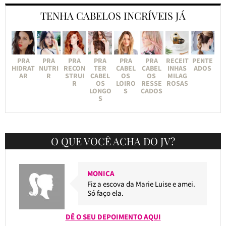
TENHA CABELOS INCRÍVEIS JÁ
PRA
PRA
PRA
PRA
PRA
PRA
RECEIT
PENTE
HIDRAT
NUTRI
RECON
TER
CABEL
CABEL
INHAS
ADOS
AR
R
STRUI
CABEL
OS
OS
MILAG
R
OS
LOIRO
RESSE
ROSAS
LONGO
S
CADOS
S
O QUE VOCÊ ACHA DO JV?
MONICA
Fiz a escova da Marie Luise e amei.
Só faço ela.
DÊ O SEU DEPOIMENTO AQUI