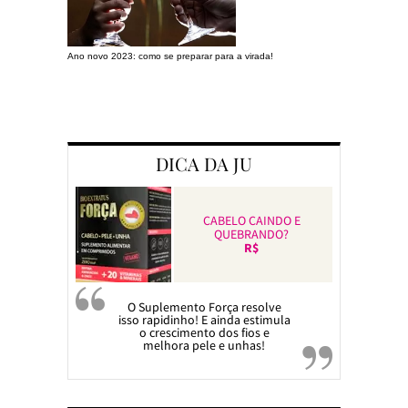
Ano novo 2023: como se preparar para a virada!
Preparando a c
DICA DA JU
CABELO CAINDO E
QUEBRANDO?
R$
O Suplemento Força resolve
isso rapidinho! E ainda estimula
o crescimento dos fios e
melhora pele e unhas!