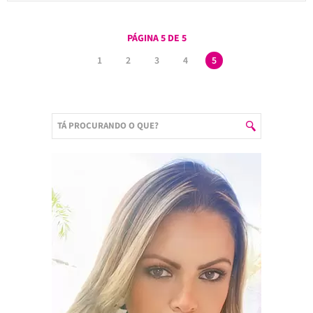
PÁGINA 5 DE 5
1
2
3
4
5