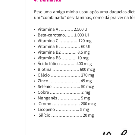
Esse uma amiga minha usou após uma daquelas dietas
um “combinado” de vitaminas, como dá pra ver na fó
Vitamina A ………. 2.500 UI
Beta-caroteno…… 1.000 UI
Vitamina C …………. 120 mg
Vitamina E …………… 60 UI
Vitamina B2 ……….. 8,5 mg
Vitamina B6 ……….. 10 mg
Ácido fólico ……….. 400 mcg
Biotina ………………. 600 mcg
Cálcio ………………… 270 mg
Zinco …………………. 45 mg
Selênio ……………….. 50 mcg
Cobre …………………. 2 mg
Manganês ……………. 5 mg
Cromo ……………….. 200 mcg
Licopeno …………….. 5 mg
Silício …………………. 20 mg