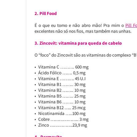
2. Pill Food
É o que eu tomo e não abro mão! Pra mim o
Pill F
excelentes não só nos fios, mas também nas unhas.
3. Zincovit: vitamina para queda de cabelo
O “foco” do Zincovit são as vitaminas do complexo “B” 
Vitamina C ………. 600 mg
Ácido Fólico ……. 0,5 mg
Vitamina E ………. 45 U.I
Vitamina B1 …….. 30 mg
Vitamina B2 …….. 10 mg
Vitamina B5 …….. 25 mg
Vitamina B6 …….. 10 mg
Vitamina B12 ….. 25 mcg
Nicotinamida …..100 mg
Cobre ……………….. 3 mg
Zinco …………….23,9 mg
4. Dermavite