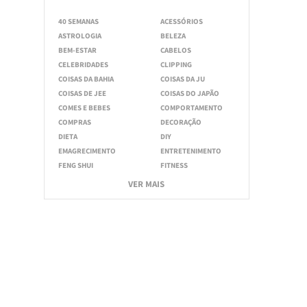
40 SEMANAS
ACESSÓRIOS
ASTROLOGIA
BELEZA
BEM-ESTAR
CABELOS
CELEBRIDADES
CLIPPING
COISAS DA BAHIA
COISAS DA JU
COISAS DE JEE
COISAS DO JAPÃO
COMES E BEBES
COMPORTAMENTO
COMPRAS
DECORAÇÃO
DIETA
DIY
EMAGRECIMENTO
ENTRETENIMENTO
FENG SHUI
FITNESS
VER MAIS