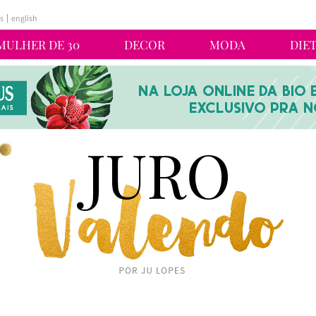
s
english
MULHER DE 30
DECOR
MODA
DIE