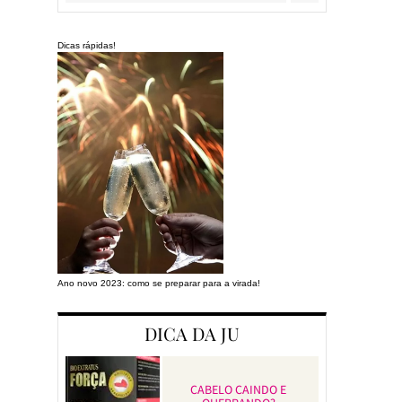
Dicas rápidas!
Ano novo 2023: como se preparar para a virada!
Preparando a cas
DICA DA JU
CABELO CAINDO E