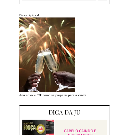
Dicas rápidas!
Ano novo 2023: como se preparar para a virada!
Preparando a cas
DICA DA JU
CABELO CAINDO E