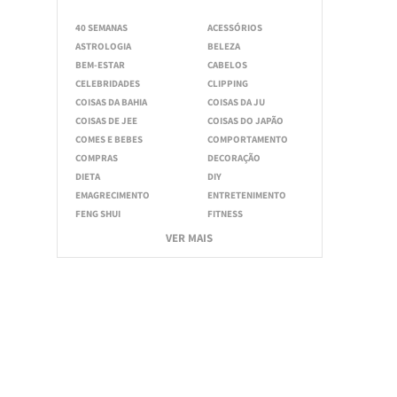
40 SEMANAS
ACESSÓRIOS
ASTROLOGIA
BELEZA
BEM-ESTAR
CABELOS
CELEBRIDADES
CLIPPING
COISAS DA BAHIA
COISAS DA JU
COISAS DE JEE
COISAS DO JAPÃO
COMES E BEBES
COMPORTAMENTO
COMPRAS
DECORAÇÃO
DIETA
DIY
EMAGRECIMENTO
ENTRETENIMENTO
FENG SHUI
FITNESS
VER MAIS