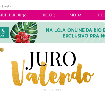
s
english
MULHER DE 30
DECOR
MODA
DIE