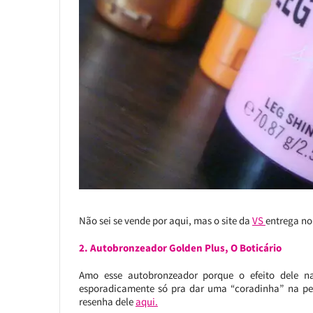
Não sei se vende por aqui, mas o site da
VS
entrega no 
2. Autobronzeador Golden Plus, O Boticário
Amo esse autobronzeador porque o efeito dele n
esporadicamente só pra dar uma “coradinha” na pele,
resenha dele
aqui.