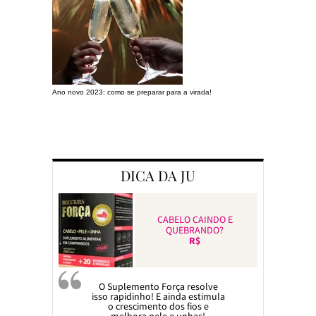
Ano novo 2023: como se preparar para a virada!
Preparando a c
DICA DA JU
CABELO CAINDO E
QUEBRANDO?
R$
O Suplemento Força resolve
isso rapidinho! E ainda estimula
o crescimento dos fios e
melhora pele e unhas!