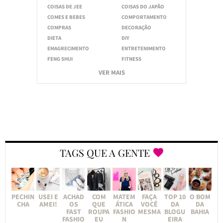
COISAS DE JEE
COISAS DO JAPÃO
COMES E BEBES
COMPORTAMENTO
COMPRAS
DECORAÇÃO
DIETA
DIY
EMAGRECIMENTO
ENTRETENIMENTO
FENG SHUI
FITNESS
VER MAIS
TAGS QUE A GENTE
PECHIN
USEI E
ACHAD
COM
MATEM
FAÇA
TOP 10
O BOM
CHA
AMEI!
OS
QUE
ÁTICA
VOCÊ
DA
DA
FAST
ROUPA
FASHIO
MESMA
BLOGU
BAHIA
FASHIO
EU
N
EIRA