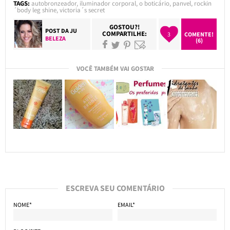
TAGS:
autobronzeador
,
iluminador corporal
,
o boticário
,
panvel
,
rockin
´body leg shine
,
victoria´s secret
GOSTOU?!
POST DA
JU
COMPARTILHE:
3
COMENTE!
BELEZA
(6)
VOCÊ TAMBÉM VAI GOSTAR
ESCREVA SEU COMENTÁRIO
NOME*
EMAIL*