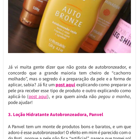
Já vi muita gente dizer que não gosta de autobronzeador, e
concordo que a grande maioria tem cheiro de “cachorro
molhado”, mas o segredo é a preparação da pele e a forma de
aplicar, sabia? Já fiz um
post aqui
explicando como preparar a
pele pra receber esse tipo de produto e outro explicando como
aplicá-lo (
post aqui
), e pra quem ainda não
pegou a manha
,
pode ajudar!
3. Loção Hidratante Autobronzeadora, Panvel
A Panvel tem um monte de produtos bons e baratos, e um que
adoro é esse autobronzeador! O efeito em mim é parecido com o
do Boti, porque a pele não fica “artificial”, parece que tomei sol