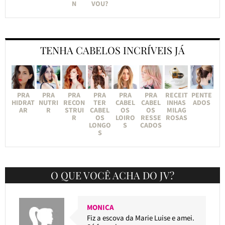
N
VOU?
TENHA CABELOS INCRÍVEIS JÁ
PRA
PRA
PRA
PRA
PRA
PRA
RECEIT
PENTE
HIDRAT
NUTRI
RECON
TER
CABEL
CABEL
INHAS
ADOS
AR
R
STRUI
CABEL
OS
OS
MILAG
R
OS
LOIRO
RESSE
ROSAS
LONGO
S
CADOS
S
O QUE VOCÊ ACHA DO JV?
MONICA
Fiz a escova da Marie Luise e amei.