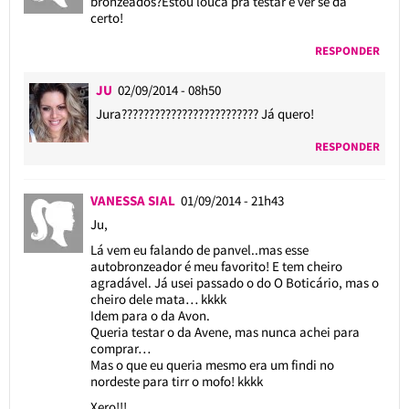
bronzeados?Estou louca pra testar e ver se dá
certo!
RESPONDER
JU
02/09/2014 - 08h50
Jura????????????????????????? Já quero!
RESPONDER
VANESSA SIAL
01/09/2014 - 21h43
Ju,
Lá vem eu falando de panvel..mas esse
autobronzeador é meu favorito! E tem cheiro
agradável. Já usei passado o do O Boticário, mas o
cheiro dele mata… kkkk
Idem para o da Avon.
Queria testar o da Avene, mas nunca achei para
comprar…
Mas o que eu queria mesmo era um findi no
nordeste para tirr o mofo! kkkk
Xero!!!