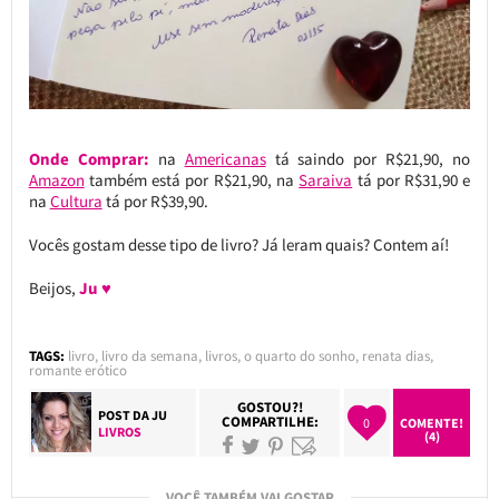
Onde Comprar:
na
Americanas
tá saindo por R$21,90, no
Amazon
também está por R$21,90, na
Saraiva
tá por R$31,90 e
na
Cultura
tá por R$39,90.
Vocês gostam desse tipo de livro? Já leram quais? Contem aí!
Beijos,
Ju ♥
TAGS:
livro
,
livro da semana
,
livros
,
o quarto do sonho
,
renata dias
,
romante erótico
GOSTOU?!
POST DA
JU
COMPARTILHE:
0
COMENTE!
LIVROS
(4)
VOCÊ TAMBÉM VAI GOSTAR