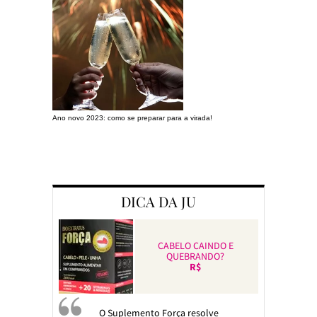
Ano novo 2023: como se preparar para a virada!
Preparando a c
DICA DA JU
CABELO CAINDO E
QUEBRANDO?
R$
O Suplemento Força resolve