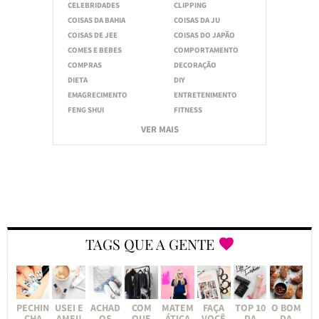
CELEBRIDADES
CLIPPING
COISAS DA BAHIA
COISAS DA JU
COISAS DE JEE
COISAS DO JAPÃO
COMES E BEBES
COMPORTAMENTO
COMPRAS
DECORAÇÃO
DIETA
DIY
EMAGRECIMENTO
ENTRETENIMENTO
FENG SHUI
FITNESS
VER MAIS
TAGS QUE A GENTE
PECHIN
USEI E
ACHAD
COM
MATEM
FAÇA
TOP 10
O BOM
CHA
AMEI!
OS
QUE
ÁTICA
VOCÊ
DA
DA