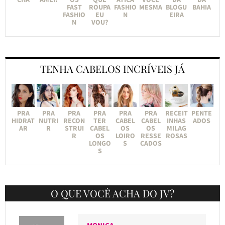
FAST
ROUPA
FASHIO
MESMA
BLOGU
BAHIA
FASHIO
EU
N
EIRA
N
VOU?
TENHA CABELOS INCRÍVEIS JÁ
PRA
PRA
PRA
PRA
PRA
PRA
RECEIT
PENTE
HIDRAT
NUTRI
RECON
TER
CABEL
CABEL
INHAS
ADOS
AR
R
STRUI
CABEL
OS
OS
MILAG
R
OS
LOIRO
RESSE
ROSAS
LONGO
S
CADOS
S
O QUE VOCÊ ACHA DO JV?