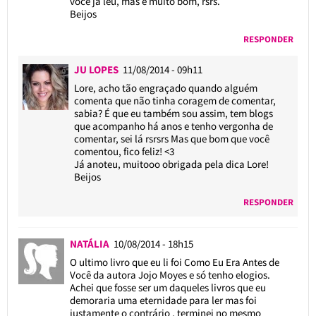
você já leu, mas e muito bom, rsrs.
Beijos
RESPONDER
JU LOPES
11/08/2014 - 09h11
Lore, acho tão engraçado quando alguém
comenta que não tinha coragem de comentar,
sabia? É que eu também sou assim, tem blogs
que acompanho há anos e tenho vergonha de
comentar, sei lá rsrsrs Mas que bom que você
comentou, fico feliz! <3
Já anoteu, muitooo obrigada pela dica Lore!
Beijos
RESPONDER
NATÁLIA
10/08/2014 - 18h15
O ultimo livro que eu li foi Como Eu Era Antes de
Você da autora Jojo Moyes e só tenho elogios.
Achei que fosse ser um daqueles livros que eu
demoraria uma eternidade para ler mas foi
justamente o contrário , terminei no mesmo