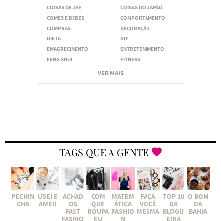
COISAS DE JEE
COISAS DO JAPÃO
COMES E BEBES
COMPORTAMENTO
COMPRAS
DECORAÇÃO
DIETA
DIY
EMAGRECIMENTO
ENTRETENIMENTO
FENG SHUI
FITNESS
VER MAIS
TAGS QUE A GENTE
PECHIN
USEI E
ACHAD
COM
MATEM
FAÇA
TOP 10
O BOM
CHA
AMEI!
OS
QUE
ÁTICA
VOCÊ
DA
DA
FAST
ROUPA
FASHIO
MESMA
BLOGU
BAHIA
FASHIO
EU
N
EIRA