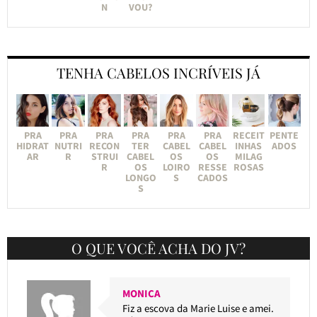
N
VOU?
TENHA CABELOS INCRÍVEIS JÁ
PRA
PRA
PRA
PRA
PRA
PRA
RECEIT
PENTE
HIDRAT
NUTRI
RECON
TER
CABEL
CABEL
INHAS
ADOS
AR
R
STRUI
CABEL
OS
OS
MILAG
R
OS
LOIRO
RESSE
ROSAS
LONGO
S
CADOS
S
O QUE VOCÊ ACHA DO JV?
MONICA
Fiz a escova da Marie Luise e amei.