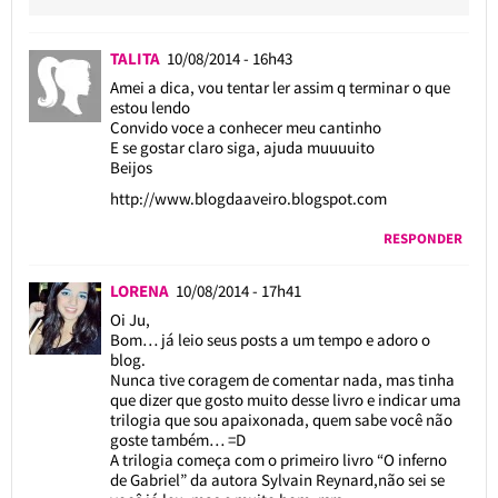
TALITA
10/08/2014 - 16h43
Amei a dica, vou tentar ler assim q terminar o que
estou lendo
Convido voce a conhecer meu cantinho
E se gostar claro siga, ajuda muuuuito
Beijos
http://www.blogdaaveiro.blogspot.com
RESPONDER
LORENA
10/08/2014 - 17h41
Oi Ju,
Bom… já leio seus posts a um tempo e adoro o
blog.
Nunca tive coragem de comentar nada, mas tinha
que dizer que gosto muito desse livro e indicar uma
trilogia que sou apaixonada, quem sabe você não
goste também… =D
A trilogia começa com o primeiro livro “O inferno
de Gabriel” da autora Sylvain Reynard,não sei se