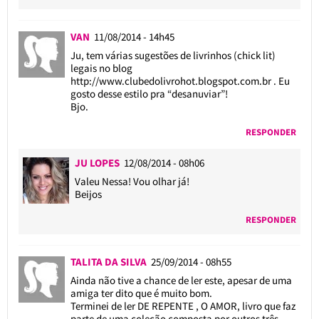
VAN
11/08/2014 - 14h45
Ju, tem várias sugestões de livrinhos (chick lit)
legais no blog
http://www.clubedolivrohot.blogspot.com.br
. Eu
gosto desse estilo pra “desanuviar”!
Bjo.
RESPONDER
JU LOPES
12/08/2014 - 08h06
Valeu Nessa! Vou olhar já!
Beijos
RESPONDER
TALITA DA SILVA
25/09/2014 - 08h55
Ainda não tive a chance de ler este, apesar de uma
amiga ter dito que é muito bom.
Terminei de ler DE REPENTE , O AMOR, livro que faz
parte de uma coleção composta por outros três