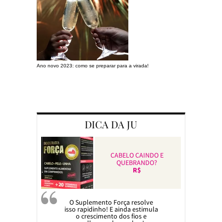
Ano novo 2023: como se preparar para a virada!
Preparando a c
DICA DA JU
CABELO CAINDO E
QUEBRANDO?
R$
O Suplemento Força resolve
isso rapidinho! E ainda estimula
o crescimento dos fios e