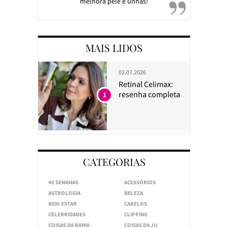
melhora pele e unhas!
MAIS LIDOS
02.07.2026
Retinal Celimax:
resenha completa
1
CATEGORIAS
40 SEMANAS
ACESSÓRIOS
ASTROLOGIA
BELEZA
BEM-ESTAR
CABELOS
CELEBRIDADES
CLIPPING
COISAS DA BAHIA
COISAS DA JU