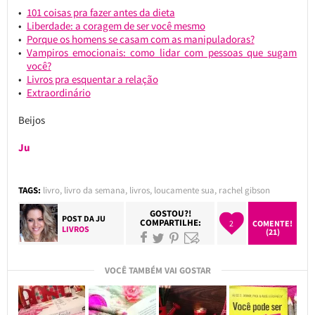
101 coisas pra fazer antes da dieta
Liberdade: a coragem de ser você mesmo
Porque os homens se casam com as manipuladoras?
Vampiros emocionais: como lidar com pessoas que sugam
você?
Livros pra esquentar a relação
Extraordinário
Beijos
Ju
TAGS:
livro
,
livro da semana
,
livros
,
loucamente sua
,
rachel gibson
GOSTOU?!
POST DA
JU
COMPARTILHE:
2
COMENTE!
LIVROS
(21)
VOCÊ TAMBÉM VAI GOSTAR