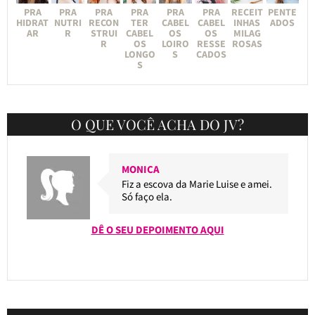
PRA
PRA
PRA
PRA
PRA
PRA
RECEIT
PENTE
HIDRAT
NUTRI
RECON
TER
CABEL
CABEL
INHAS
ADOS
AR
R
STRUI
CABEL
OS
OS
MILAG
R
OS
LOIRO
RESSE
ROSAS
LONGO
S
CADOS
S
O QUE VOCÊ ACHA DO JV?
MONICA
Fiz a escova da Marie Luise e amei.
Só faço ela.
DÊ O SEU DEPOIMENTO AQUI