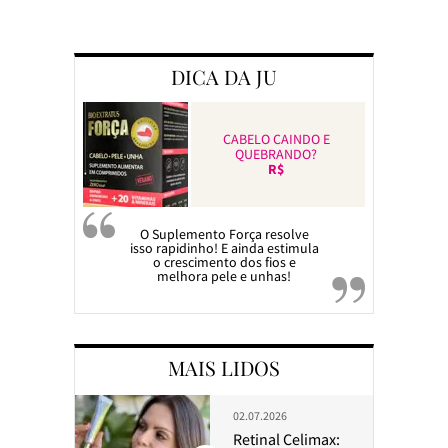
Preparando a c
DICA DA JU
CABELO CAINDO E
QUEBRANDO?
R$
O Suplemento Força resolve
isso rapidinho! E ainda estimula
o crescimento dos fios e
melhora pele e unhas!
MAIS LIDOS
02.07.2026
Retinal Celimax: