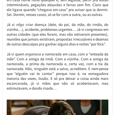
intermináveis, pegações absurdas e farras sem fim. Claro que
ele ligava quando “chegava em casa” pra avisar que ia dormir.
Sei. Dormir, nesses casos, só se for com a outra, ou as outras.
Já vi
nêgo
criar doença (dele, do pai, da mãe, do irmão, do
vizinho…), acidente, problemas urgentes… Já vi congressos em
outras cidades (que eles foram, mas não estiveram presentes),
reuniões que jamais existiram, propostas irrecusáveis e dezenas
de outras desculpas pra ganhar alguns dias e noites “por fora”.
Já vi quem
enganava
a namorada em casa, com a “enteada da
mãe”. Com a amiga da irmã. Com a vizinha. Com a amiga da
namorada, a prima da namorada e, certa vez, com a tia da
namorada. Não, ninguém está a salvo, acreditem. E nem pense
que “alguém vai te contar” porque isso é, na esmagadora
maioria das vezes, ilusão. E só pra deixar a coisa ainda mais
escancarada, já vi mães que não só acobertavam, mas
estimulavam, e dando risada…