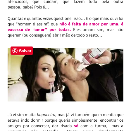
atenciosos, que cuidam, que fazem tudo pela outra
pessoa, sabe? Pois é…
Quantas e quantas vezes questionei isso… E o que mais ouvi foi
que “homem é assim”, que
não é falta de amor por uma, é
excesso de “amor” por todas.
Eles amam sim, mas não
querem (ou conseguem) abrir mão de todo o resto…
Salvar
Já vi sim muita
bagaceira
, mas já vi também quem mentia que
estava indo dormir porque queria simplesmente encontrar os
amigos pra conversar, dar risada
só
com a turma, mas a