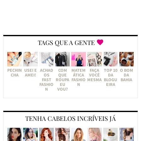
TAGS QUE A GENTE
PECHIN
USEI E
ACHAD
COM
MATEM
FAÇA
TOP 10
O BOM
CHA
AMEI!
OS
QUE
ÁTICA
VOCÊ
DA
DA
FAST
ROUPA
FASHIO
MESMA
BLOGU
BAHIA
FASHIO
EU
N
EIRA
N
VOU?
TENHA CABELOS INCRÍVEIS JÁ