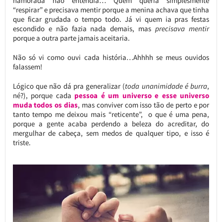
namorada não entendia… Quem queria simplesmente
“respirar” e precisava mentir porque a menina achava que tinha
que ficar grudada o tempo todo. Já vi quem ia pras festas
escondido e não fazia nada demais, mas
precisava mentir
porque a outra parte jamais aceitaria.
Não só vi como ouvi cada história…Ahhhh se meus ouvidos
falassem!
Lógico que não dá pra generalizar (
toda unanimidade é burra
,
né?), porque cada
pessoa é um universo e esse universo
muda todos os dias
, mas conviver com isso tão de perto e por
tanto tempo me deixou mais “reticente”, o que é uma pena,
porque a gente acaba perdendo a beleza do acreditar, do
mergulhar de cabeça, sem medos de qualquer tipo, e isso é
triste.