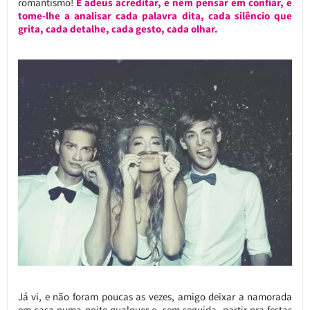
romantismo!
E adeus acreditar, e nem pensar em confiar, e
tome-lhe a analisar cada palavra dita, cada silêncio que
grita, cada detalhe, cada gesto, cada olhar.
Já vi, e não foram poucas as vezes, amigo deixar a namorada
em casa numa noite qualquer e, sem seguida, partir pra festas