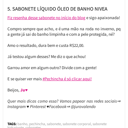
5. SABONETE LÍQUIDO ÓLEO DE BANHO NIVEA
Fiz resenha desse sabonete no início do blog
e sigo apaixonada!
Compro sempre que acho, e é uma mão na roda no inverno, pq
a gente já sai do banho limpinha e com a pele protegida, né?
Amo o resultado, dura bem e custa R$22,00.
Já testou algum desses? Me diz o que achou!
Garrou amor em algum outro? Divide com a gente!
E se quiser ver mais
#Pechincha é só clicar aqui!
Beijos,
Ju♥
Quer mais dicas como essa? Vamos papear nas redes sociais⇒
Instagram ♥ Pinterest ♥Facebook⇒ @jurovalendo
TAGS:
banho
,
pechincha
,
sabonete
,
sabonete corporal
,
sabonete
hidratante
,
sabonetes