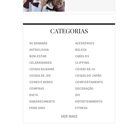
CATEGORIAS
40 SEMANAS
ACESSÓRIOS
ASTROLOGIA
BELEZA
BEM-ESTAR
CABELOS
CELEBRIDADES
CLIPPING
COISAS DA BAHIA
COISAS DA JU
COISAS DE JEE
COISAS DO JAPÃO
COMES E BEBES
COMPORTAMENTO
COMPRAS
DECORAÇÃO
DIETA
DIY
EMAGRECIMENTO
ENTRETENIMENTO
FENG SHUI
FITNESS
VER MAIS