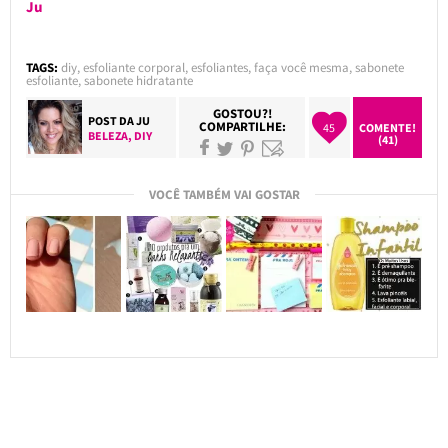
Ju
TAGS:
diy
,
esfoliante corporal
,
esfoliantes
,
faça você mesma
,
sabonete
esfoliante
,
sabonete hidratante
GOSTOU?!
POST DA
JU
COMPARTILHE:
45
COMENTE!
BELEZA
,
DIY
(41)
VOCÊ TAMBÉM VAI GOSTAR