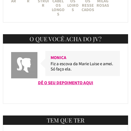
AR
R
STRUI
CABEL
OS
OS
MILAG
R
OS
LOIRO
RESSE
ROSAS
LONGO
S
CADOS
S
O QUE VOCÊ ACHA DO JV?
MONICA
Fiz a escova da Marie Luise e amei.
Só faço ela.
DÊ O SEU DEPOIMENTO AQUI
TEM QUE TER