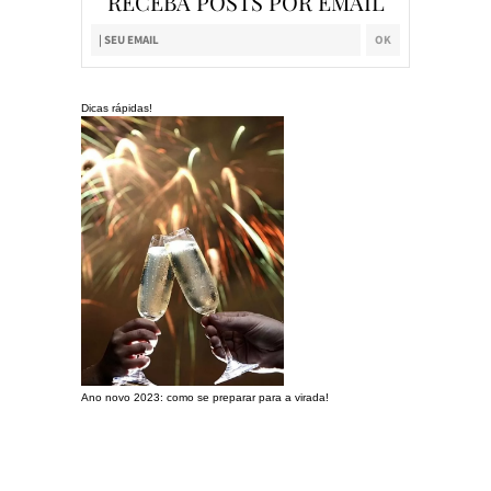
RECEBA POSTS POR EMAIL
Dicas rápidas!
Ano novo 2023: como se preparar para a virada!
Preparando a c