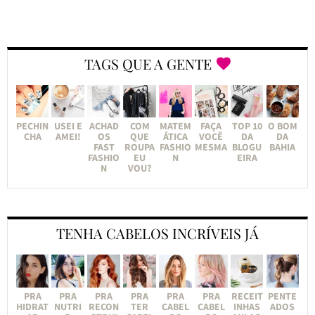
TAGS QUE A GENTE
PECHIN
USEI E
ACHAD
COM
MATEM
FAÇA
TOP 10
O BOM
CHA
AMEI!
OS
QUE
ÁTICA
VOCÊ
DA
DA
FAST
ROUPA
FASHIO
MESMA
BLOGU
BAHIA
FASHIO
EU
N
EIRA
N
VOU?
TENHA CABELOS INCRÍVEIS JÁ
PRA
PRA
PRA
PRA
PRA
PRA
RECEIT
PENTE
HIDRAT
NUTRI
RECON
TER
CABEL
CABEL
INHAS
ADOS